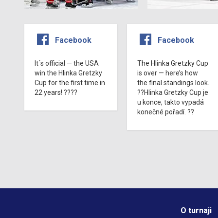
Facebook
Facebook
It´s official — the USA
The Hlinka Gretzky Cup
win the Hlinka Gretzky
is over — here’s how
Cup for the first time in
the final standings look.
22 years! ????
??Hlinka Gretzky Cup je
u konce, takto vypadá
konečné pořadí. ??
O turnaji