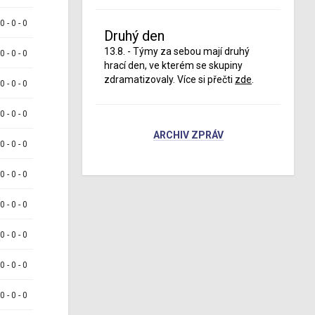
 0 - 0 - 0
Druhý den
13.8. - Týmy za sebou mají druhý
 0 - 0 - 0
hrací den, ve kterém se skupiny
zdramatizovaly. Více si přečti
zde
.
 0 - 0 - 0
 0 - 0 - 0
ARCHIV ZPRÁV
 0 - 0 - 0
 0 - 0 - 0
 0 - 0 - 0
 0 - 0 - 0
 0 - 0 - 0
 0 - 0 - 0