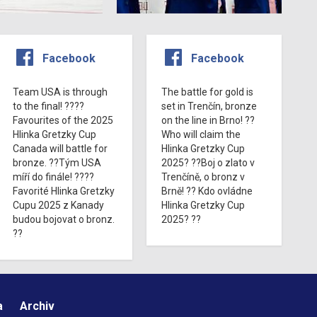
Facebook
Facebook
Team USA is through
The battle for gold is
to the final! ????
set in Trenčín, bronze
Favourites of the 2025
on the line in Brno! ??
Hlinka Gretzky Cup
Who will claim the
Canada will battle for
Hlinka Gretzky Cup
bronze. ??Tým USA
2025? ??Boj o zlato v
míří do finále! ????
Trenčíně, o bronz v
Favorité Hlinka Gretzky
Brně! ?? Kdo ovládne
Cupu 2025 z Kanady
Hlinka Gretzky Cup
budou bojovat o bronz.
2025? ??
??
a
Archiv