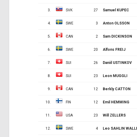
3.
SVK
27
Samuel KUPEC
4.
SWE
3
Anton OLSSON
5.
CAN
2
Sam DICKINSON
6.
SWE
20
Alfons FREIJ
7.
SUI
26
Daniil USTINKOV
8.
SUI
23
Leon MUGGLI
9.
CAN
12
Berkly CATTON
10.
FIN
12
Emil HEMMING
11.
USA
23
Will ZELLERS
12.
SWE
4
Leo SAHLIN WALL