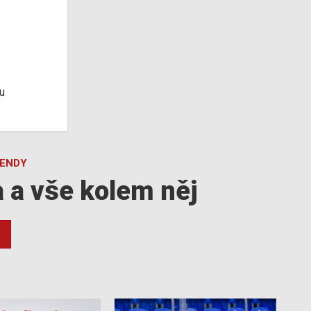
u
GENDY
a a vše kolem něj