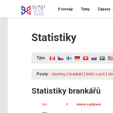
O turnaji
Týmy
Zápasy
Statistiky
Tým:
Posty:
všechny
|
brankáři
|
hráči v poli
|
ob
Statistiky brankářů
tým
#
Jméno a příjmení