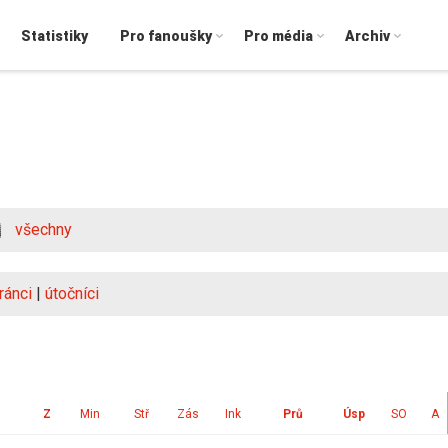
Statistiky
Pro fanoušky
Pro média
Archiv
všechny
ránci
|
útočníci
Z
Min
Stř
Zás
Ink
Prů
Úsp
SO
A