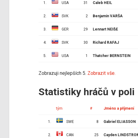
1.
USA
31
Caleb HEIL
2.
SVK
2
Benjamín VARŠA
3.
GER
29
Lennart NEIßE
4.
SVK
30
Richard RAFAJ
5.
USA
1
Thatcher BERNSTEIN
Zobrazuji nejlepších 5.
Zobrazit vše.
Statistiky hráčů v poli
tým
#
Jméno a příjmení
1.
SWE
8
Gabriel ELIASSON
2.
CAN
25
Cayden LINDSTRO