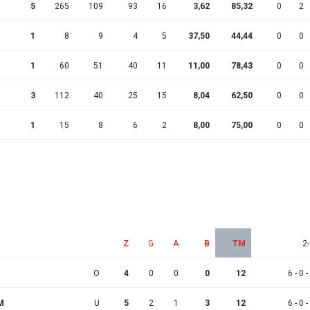
5
265
109
93
16
3,62
85,32
0
2
1
8
9
4
5
37,50
44,44
0
0
1
60
51
40
11
11,00
78,43
0
0
3
112
40
25
15
8,04
62,50
0
0
1
15
8
6
2
8,00
75,00
0
0
Z
G
A
B
TM
2-
O
4
0
0
0
12
6 - 0 -
M
U
5
2
1
3
12
6 - 0 -