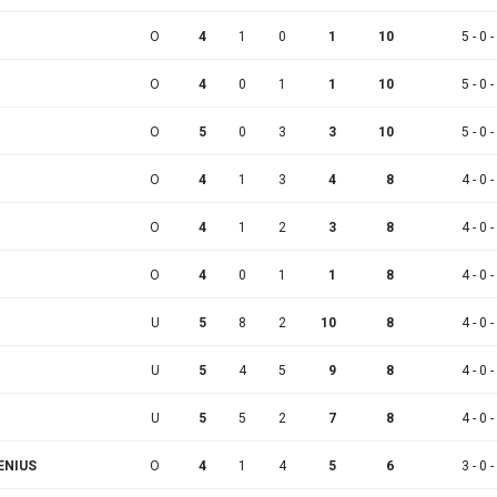
O
4
1
0
1
10
5 - 0 -
O
4
0
1
1
10
5 - 0 -
O
5
0
3
3
10
5 - 0 -
O
4
1
3
4
8
4 - 0 -
O
4
1
2
3
8
4 - 0 -
O
4
0
1
1
8
4 - 0 -
U
5
8
2
10
8
4 - 0 -
U
5
4
5
9
8
4 - 0 -
U
5
5
2
7
8
4 - 0 -
ENIUS
O
4
1
4
5
6
3 - 0 -