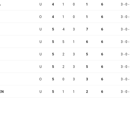
A
U
4
1
0
1
6
3 - 0 -
O
4
1
0
1
6
3 - 0 -
U
5
4
3
7
6
3 - 0 -
U
5
5
1
6
6
3 - 0 -
U
5
2
3
5
6
3 - 0 -
U
5
2
3
5
6
3 - 0 -
O
5
0
3
3
6
3 - 0 -
EN
U
5
1
1
2
6
3 - 0 -