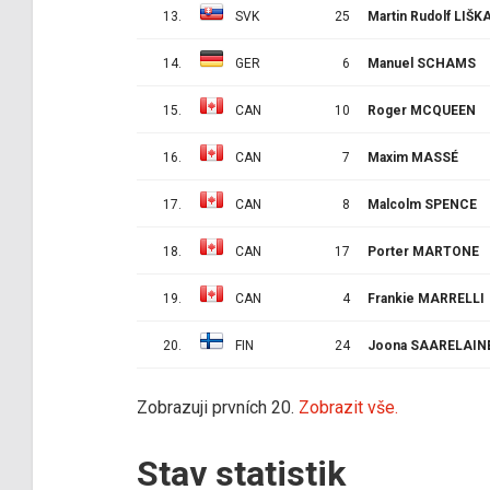
13.
SVK
25
Martin Rudolf LIŠK
14.
GER
6
Manuel SCHAMS
15.
CAN
10
Roger MCQUEEN
16.
CAN
7
Maxim MASSÉ
17.
CAN
8
Malcolm SPENCE
18.
CAN
17
Porter MARTONE
19.
CAN
4
Frankie MARRELLI
20.
FIN
24
Joona SAARELAIN
Zobrazuji prvních 20.
Zobrazit vše.
Stav statistik