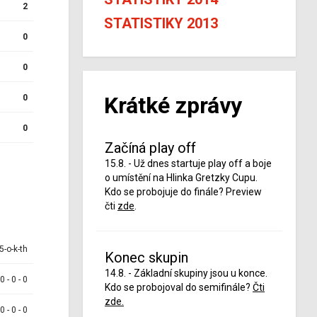
2
STATISTIKY 2013
0
0
Krátké zprávy
0
0
Začíná play off
15.8. - Už dnes startuje play off a boje
o umístění na Hlinka Gretzky Cupu.
Kdo se probojuje do finále? Preview
čti
zde
.
5-o-k-th
Konec skupin
14.8. - Základní skupiny jsou u konce.
 0 - 0 - 0
Kdo se probojoval do semifinále?
Čti
zde.
 0 - 0 - 0