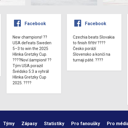
Facebook
Facebook
New champions! ??
Czechia beats Slovakia
USA defeats Sweden
to finish fifth! ????
5–3 to win the 2025
Česko poráží
Hlinka Gretzky Cup.
Slovensko a končí na
????Noví šampioni! ??
turnaji páté. ????
Tým USA porazil
Švédsko 5:3 a vyhrál
Hlinka Gretzky Cup
2025. ????
Týmy
Zápasy
Statistiky
Pro fanoušky
Pro médi