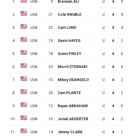
1.
USA
9
Brennan ALI
U
4
0
3
2.
USA
21
Cole KNUBLE
U
4
4
0
3.
USA
22
Cam LUND
U
4
4
1
4.
USA
19
Gavin HAYES
U
4
2
1
5.
USA
18
Quinn FINLEY
U
4
0
3
6.
USA
23
Merril STEENARI
U
4
0
0
7.
USA
15
Mikey DEANGELO
U
4
2
4
8.
USA
20
Zam PLANTE
U
4
2
2
9.
USA
12
Rayan ABRAHAM
U
4
0
4
10.
USA
10
Jonah AEGERTER
U
4
2
0
11.
USA
14
Jimmy CLARK
U
4
1
1