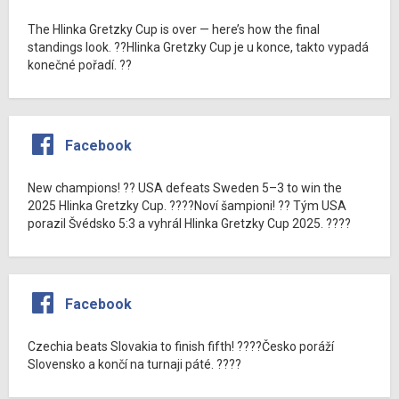
The Hlinka Gretzky Cup is over — here’s how the final
standings look. ??Hlinka Gretzky Cup je u konce, takto vypadá
konečné pořadí. ??
Facebook
New champions! ?? USA defeats Sweden 5–3 to win the
2025 Hlinka Gretzky Cup. ????Noví šampioni! ?? Tým USA
porazil Švédsko 5:3 a vyhrál Hlinka Gretzky Cup 2025. ????
Facebook
Czechia beats Slovakia to finish fifth! ????Česko poráží
Slovensko a končí na turnaji páté. ????