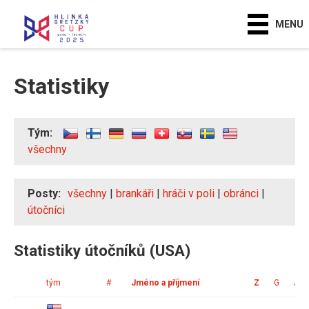
MENU
Statistiky
Tým:
všechny
Posty:
všechny
|
brankáři
|
hráči v poli
|
obránci
|
útočníci
Statistiky útočníků (USA)
tým
#
Jméno a příjmení
Z
G
A