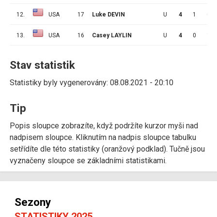
12.
USA
17
Luke DEVIN
U
4
1
0
13.
USA
16
Casey LAYLIN
U
4
0
1
Stav statistik
Statistiky byly vygenerovány: 08.08.2021 - 20:10
Tip
Popis sloupce zobrazíte, když podržíte kurzor myši nad
nadpisem sloupce. Kliknutím na nadpis sloupce tabulku
setřídíte dle této statistiky (oranžový podklad). Tučně jsou
vyznačeny sloupce se základními statistikami.
Sezony
STATISTIKY 2025