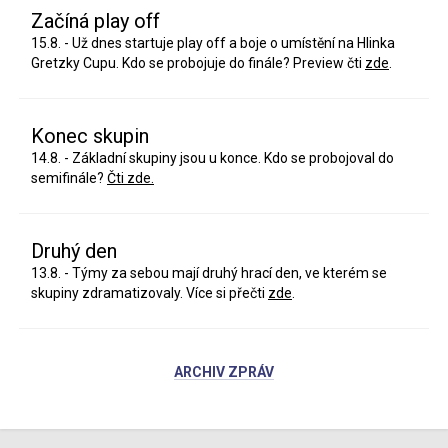
Začíná play off
15.8. - Už dnes startuje play off a boje o umístění na Hlinka
Gretzky Cupu. Kdo se probojuje do finále? Preview čti
zde
.
Konec skupin
14.8. - Základní skupiny jsou u konce. Kdo se probojoval do
semifinále?
Čti zde.
Druhý den
13.8. - Týmy za sebou mají druhý hrací den, ve kterém se
skupiny zdramatizovaly. Více si přečti
zde
.
ARCHIV ZPRÁV