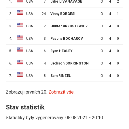
1.
USA
7
Jake LIVANAVAGE
O
4
2
2
2.
USA
24
Vinny BORGESI
O
4
1
3
3.
USA
2
Hunter BRZUSTEWICZ
O
4
0
3
4.
USA
3
Pascha BOCHAROV
O
4
0
3
5.
USA
6
Ryan HEALEY
O
4
0
2
6.
USA
4
Jackson DORRINGTON
O
4
0
1
7.
USA
8
Sam RINZEL
O
4
0
0
Zobrazuji prvních 20.
Zobrazit vše.
Stav statistik
Statistiky byly vygenerovány: 08.08.2021 - 20:10