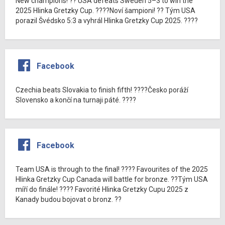
New champions! ?? USA defeats Sweden 5–3 to win the
2025 Hlinka Gretzky Cup. ????Noví šampioni! ?? Tým USA
porazil Švédsko 5:3 a vyhrál Hlinka Gretzky Cup 2025. ????
Facebook
Czechia beats Slovakia to finish fifth! ????Česko poráží
Slovensko a končí na turnaji páté. ????
Facebook
Team USA is through to the final! ???? Favourites of the 2025
Hlinka Gretzky Cup Canada will battle for bronze. ??Tým USA
míří do finále! ???? Favorité Hlinka Gretzky Cupu 2025 z
Kanady budou bojovat o bronz. ??