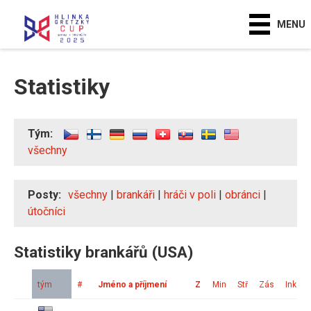
MENU
Statistiky
Tým:
všechny
Posty:
všechny
|
brankáři
|
hráči v poli
|
obránci
|
útočníci
Statistiky brankářů (USA)
tým
#
Jméno a příjmení
Z
Min
Stř
Zás
Ink