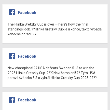
Facebook
The Hlinka Gretzky Cup is over — here’s how the final
standings look. ??Hlinka Gretzky Cup je u konce, takto vypadá
konečné pořadí. ??
Facebook
New champions! ?? USA defeats Sweden 5–3 to win the
2025 Hlinka Gretzky Cup. ????Noví šampioni! ?? Tým USA
porazil Švédsko 5:3 a vyhrál Hlinka Gretzky Cup 2025. ????
Facebook