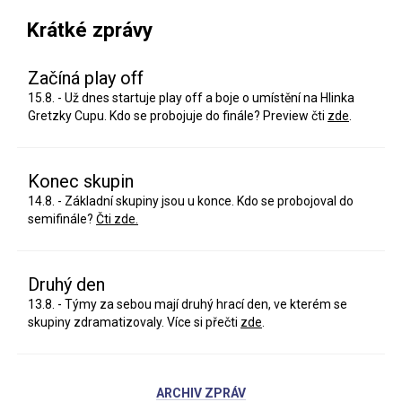
Krátké zprávy
Začíná play off
15.8. - Už dnes startuje play off a boje o umístění na Hlinka
Gretzky Cupu. Kdo se probojuje do finále? Preview čti
zde
.
Konec skupin
14.8. - Základní skupiny jsou u konce. Kdo se probojoval do
semifinále?
Čti zde.
Druhý den
13.8. - Týmy za sebou mají druhý hrací den, ve kterém se
skupiny zdramatizovaly. Více si přečti
zde
.
ARCHIV ZPRÁV