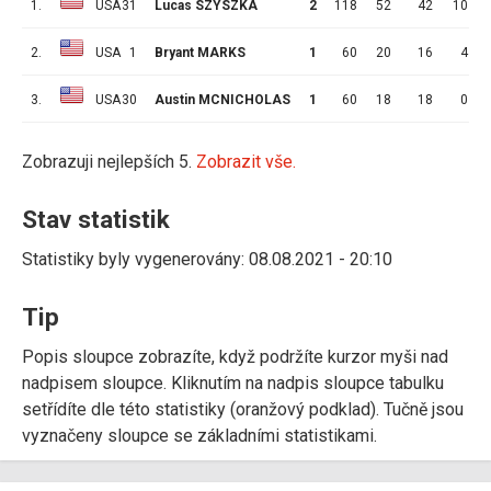
1.
USA
31
Lucas SZYSZKA
2
118
52
42
10
2.
USA
1
Bryant MARKS
1
60
20
16
4
3.
USA
30
Austin MCNICHOLAS
1
60
18
18
0
Zobrazuji nejlepších 5.
Zobrazit vše.
Stav statistik
Statistiky byly vygenerovány: 08.08.2021 - 20:10
Tip
Popis sloupce zobrazíte, když podržíte kurzor myši nad
nadpisem sloupce. Kliknutím na nadpis sloupce tabulku
setřídíte dle této statistiky (oranžový podklad). Tučně jsou
vyznačeny sloupce se základními statistikami.