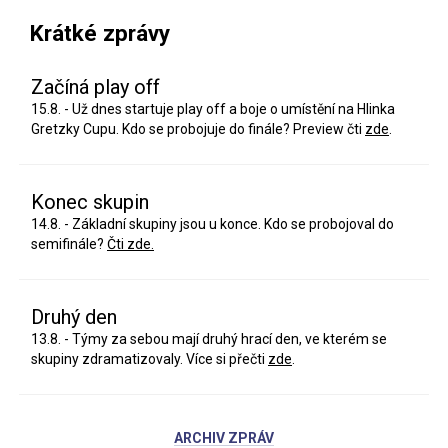
Krátké zprávy
Začíná play off
15.8. - Už dnes startuje play off a boje o umístění na Hlinka
Gretzky Cupu. Kdo se probojuje do finále? Preview čti
zde
.
Konec skupin
14.8. - Základní skupiny jsou u konce. Kdo se probojoval do
semifinále?
Čti zde.
Druhý den
13.8. - Týmy za sebou mají druhý hrací den, ve kterém se
skupiny zdramatizovaly. Více si přečti
zde
.
ARCHIV ZPRÁV