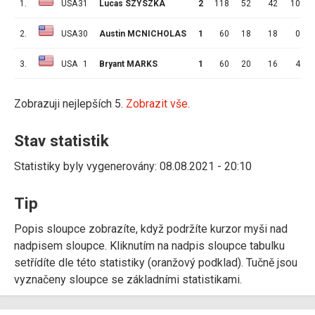
1.
USA
31
Lucas SZYSZKA
2
118
52
42
10
2.
USA
30
Austin MCNICHOLAS
1
60
18
18
0
3.
USA
1
Bryant MARKS
1
60
20
16
4
Zobrazuji nejlepších 5.
Zobrazit vše.
Stav statistik
Statistiky byly vygenerovány: 08.08.2021 - 20:10
Tip
Popis sloupce zobrazíte, když podržíte kurzor myši nad
nadpisem sloupce. Kliknutím na nadpis sloupce tabulku
setřídíte dle této statistiky (oranžový podklad). Tučně jsou
vyznačeny sloupce se základními statistikami.