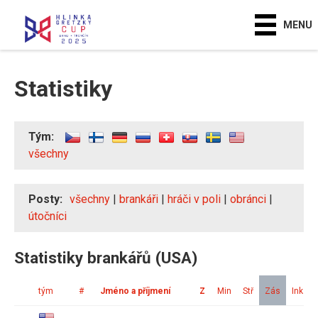
MENU
Statistiky
Tým:
všechny
Posty:
všechny
|
brankáři
|
hráči v poli
|
obránci
|
útočníci
Statistiky brankářů (USA)
tým
#
Jméno a příjmení
Z
Min
Stř
Zás
Ink