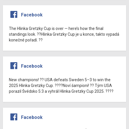
Facebook
The Hlinka Gretzky Cup is over — here’s how the final
standings look. ??Hlinka Gretzky Cup je u konce, takto vypadá
konečné pořadí. ??
Facebook
New champions! ?? USA defeats Sweden 5–3 to win the
2025 Hlinka Gretzky Cup. ????Noví šampioni! ?? Tým USA
porazil Švédsko 5:3 a vyhrál Hlinka Gretzky Cup 2025. ????
Facebook