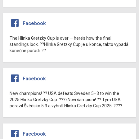
Facebook
The Hlinka Gretzky Cup is over — here’s how the final
standings look. ??Hlinka Gretzky Cup je u konce, takto vypadá
konečné pořadí. ??
Facebook
New champions! ?? USA defeats Sweden 5–3 to win the
2025 Hlinka Gretzky Cup. ????Noví šampioni! ?? Tým USA
porazil Švédsko 5:3 a vyhrál Hlinka Gretzky Cup 2025. ????
Facebook