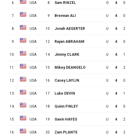
6.
USA
8
Sam RINZEL
O
4
0
0
7.
USA
9
Brennan ALI
U
4
0
3
8.
USA
10
Jonah AEGERTER
U
4
2
0
9.
USA
12
Rayan ABRAHAM
U
4
0
4
10.
USA
14
Jimmy CLARK
U
4
1
1
11.
USA
15
Mikey DEANGELO
U
4
2
4
12.
USA
16
Casey LAYLIN
U
4
0
1
13.
USA
17
Luke DEVIN
U
4
1
0
14.
USA
18
Quinn FINLEY
U
4
0
3
15.
USA
19
Gavin HAYES
U
4
2
1
16.
USA
20
Zam PLANTE
U
4
2
2