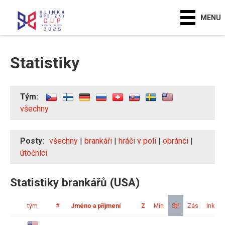
MENU
Statistiky
Tým:
všechny
Posty:
všechny
|
brankáři
|
hráči v poli
|
obránci
|
útočníci
Statistiky brankářů (USA)
tým
#
Jméno a příjmení
Z
Min
Stř
Zás
Ink