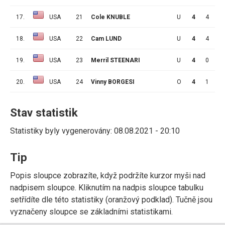
17.
USA
21
Cole KNUBLE
U
4
4
0
18.
USA
22
Cam LUND
U
4
4
1
19.
USA
23
Merril STEENARI
U
4
0
0
20.
USA
24
Vinny BORGESI
O
4
1
3
Stav statistik
Statistiky byly vygenerovány: 08.08.2021 - 20:10
Tip
Popis sloupce zobrazíte, když podržíte kurzor myši nad
nadpisem sloupce. Kliknutím na nadpis sloupce tabulku
setřídíte dle této statistiky (oranžový podklad). Tučně jsou
vyznačeny sloupce se základními statistikami.