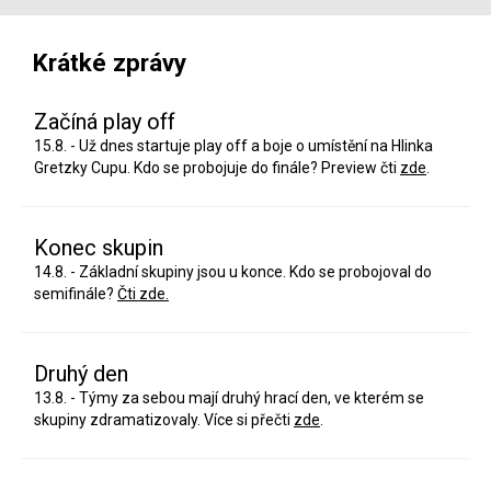
Krátké zprávy
Začíná play off
15.8. - Už dnes startuje play off a boje o umístění na Hlinka
Gretzky Cupu. Kdo se probojuje do finále? Preview čti
zde
.
Konec skupin
14.8. - Základní skupiny jsou u konce. Kdo se probojoval do
semifinále?
Čti zde.
Druhý den
13.8. - Týmy za sebou mají druhý hrací den, ve kterém se
skupiny zdramatizovaly. Více si přečti
zde
.