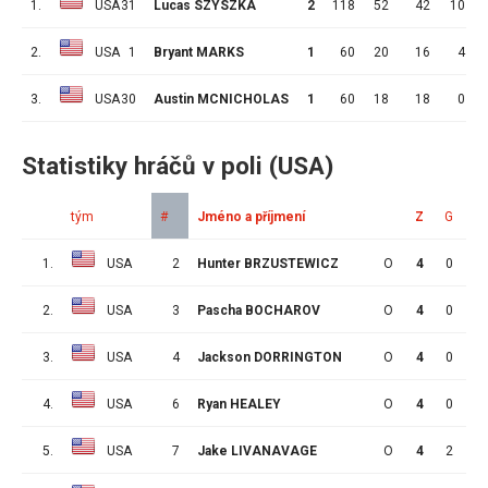
1.
USA
31
Lucas SZYSZKA
2
118
52
42
10
2.
USA
1
Bryant MARKS
1
60
20
16
4
3.
USA
30
Austin MCNICHOLAS
1
60
18
18
0
Statistiky hráčů v poli (USA)
tým
#
Jméno a příjmení
Z
G
A
1.
USA
2
Hunter BRZUSTEWICZ
O
4
0
3
2.
USA
3
Pascha BOCHAROV
O
4
0
3
3.
USA
4
Jackson DORRINGTON
O
4
0
1
4.
USA
6
Ryan HEALEY
O
4
0
2
5.
USA
7
Jake LIVANAVAGE
O
4
2
2