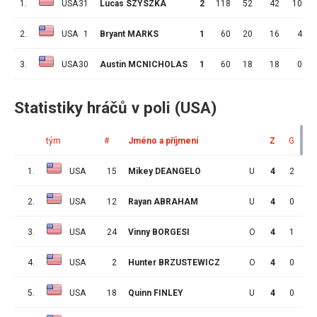
1.
USA
31
Lucas SZYSZKA
2
118
52
42
10
2.
USA
1
Bryant MARKS
1
60
20
16
4
3.
USA
30
Austin MCNICHOLAS
1
60
18
18
0
Statistiky hráčů v poli (USA)
tým
#
Jméno a příjmení
Z
G
A
1.
USA
15
Mikey DEANGELO
U
4
2
4
2.
USA
12
Rayan ABRAHAM
U
4
0
4
3.
USA
24
Vinny BORGESI
O
4
1
3
4.
USA
2
Hunter BRZUSTEWICZ
O
4
0
3
5.
USA
18
Quinn FINLEY
U
4
0
3