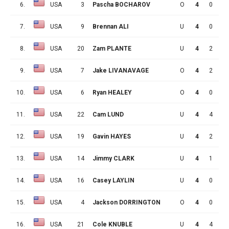
6.
USA
3
Pascha BOCHAROV
O
4
0
3
7.
USA
9
Brennan ALI
U
4
0
3
8.
USA
20
Zam PLANTE
U
4
2
2
9.
USA
7
Jake LIVANAVAGE
O
4
2
2
10.
USA
6
Ryan HEALEY
O
4
0
2
11.
USA
22
Cam LUND
U
4
4
1
12.
USA
19
Gavin HAYES
U
4
2
1
13.
USA
14
Jimmy CLARK
U
4
1
1
14.
USA
16
Casey LAYLIN
U
4
0
1
15.
USA
4
Jackson DORRINGTON
O
4
0
1
16.
USA
21
Cole KNUBLE
U
4
4
0