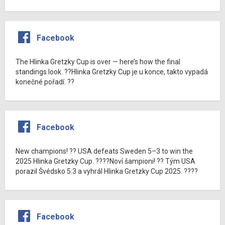
Facebook
The Hlinka Gretzky Cup is over — here’s how the final
standings look. ??Hlinka Gretzky Cup je u konce, takto vypadá
konečné pořadí. ??
Facebook
New champions! ?? USA defeats Sweden 5–3 to win the
2025 Hlinka Gretzky Cup. ????Noví šampioni! ?? Tým USA
porazil Švédsko 5:3 a vyhrál Hlinka Gretzky Cup 2025. ????
Facebook