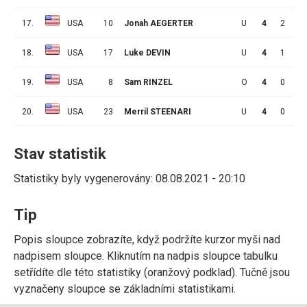
17.
USA
10
Jonah AEGERTER
U
4
2
0
18.
USA
17
Luke DEVIN
U
4
1
0
19.
USA
8
Sam RINZEL
O
4
0
0
20.
USA
23
Merril STEENARI
U
4
0
0
Stav statistik
Statistiky byly vygenerovány: 08.08.2021 - 20:10
Tip
Popis sloupce zobrazíte, když podržíte kurzor myši nad
nadpisem sloupce. Kliknutím na nadpis sloupce tabulku
setřídíte dle této statistiky (oranžový podklad). Tučně jsou
vyznačeny sloupce se základními statistikami.