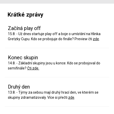
Krátké zprávy
Začíná play off
15.8. - Už dnes startuje play off a boje o umístění na Hlinka
Gretzky Cupu. Kdo se probojuje do finále? Preview čti
zde
.
Konec skupin
14.8. - Základní skupiny jsou u konce. Kdo se probojoval do
semifinále?
Čti zde.
Druhý den
13.8. - Týmy za sebou mají druhý hrací den, ve kterém se
skupiny zdramatizovaly. Více si přečti
zde
.