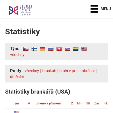
MENU
Statistiky
Tým:
všechny
Posty:
všechny
|
brankáři
|
hráči v poli
|
obránci
|
útočníci
Statistiky brankářů (USA)
tým
#
Jméno a příjmení
Z
Min
Stř
Zás
Ink