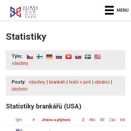
MENU
Statistiky
Tým:
všechny
Posty:
všechny
|
brankáři
|
hráči v poli
|
obránci
|
útočníci
Statistiky brankářů (USA)
tým
#
Jméno a příjmení
Z
Min
Stř
Zás
Ink