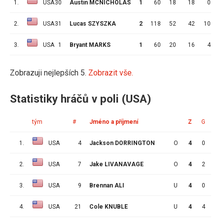
1.
USA
30
Austin MCNICHOLAS
1
60
18
18
0
2.
USA
31
Lucas SZYSZKA
2
118
52
42
10
3.
USA
1
Bryant MARKS
1
60
20
16
4
Zobrazuji nejlepších 5.
Zobrazit vše.
Statistiky hráčů v poli (USA)
tým
#
Jméno a příjmení
Z
G
A
1.
USA
4
Jackson DORRINGTON
O
4
0
1
2.
USA
7
Jake LIVANAVAGE
O
4
2
2
3.
USA
9
Brennan ALI
U
4
0
3
4.
USA
21
Cole KNUBLE
U
4
4
0