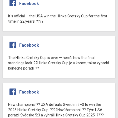
Facebook
It´s official — the USA win the Hlinka Gretzky Cup for the first
time in 22 years! ????
Facebook
The Hlinka Gretzky Cup is over — here’s how the final
standings look. ??Hlinka Gretzky Cup je u konce, takto vypadá
konečné pořadí. ??
Facebook
New champions! ?? USA defeats Sweden 5–3 to win the
2025 Hlinka Gretzky Cup. ????Noví šampioni! ?? Tým USA
porazil Švédsko 5:3 a vyhrál Hlinka Gretzky Cup 2025. ????