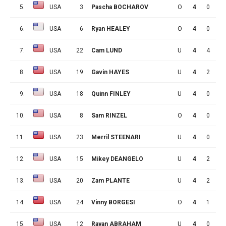
5.
USA
3
Pascha BOCHAROV
O
4
0
3
6.
USA
6
Ryan HEALEY
O
4
0
2
7.
USA
22
Cam LUND
U
4
4
1
8.
USA
19
Gavin HAYES
U
4
2
1
9.
USA
18
Quinn FINLEY
U
4
0
3
10.
USA
8
Sam RINZEL
O
4
0
0
11.
USA
23
Merril STEENARI
U
4
0
0
12.
USA
15
Mikey DEANGELO
U
4
2
4
13.
USA
20
Zam PLANTE
U
4
2
2
14.
USA
24
Vinny BORGESI
O
4
1
3
15.
USA
12
Rayan ABRAHAM
U
4
0
4