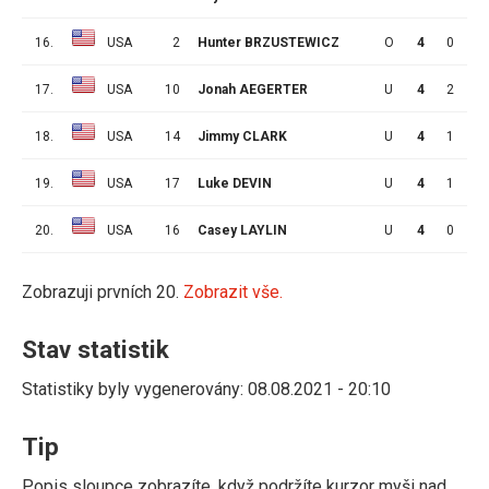
16.
USA
2
Hunter BRZUSTEWICZ
O
4
0
3
17.
USA
10
Jonah AEGERTER
U
4
2
0
18.
USA
14
Jimmy CLARK
U
4
1
1
19.
USA
17
Luke DEVIN
U
4
1
0
20.
USA
16
Casey LAYLIN
U
4
0
1
Zobrazuji prvních 20.
Zobrazit vše.
Stav statistik
Statistiky byly vygenerovány: 08.08.2021 - 20:10
Tip
Popis sloupce zobrazíte, když podržíte kurzor myši nad