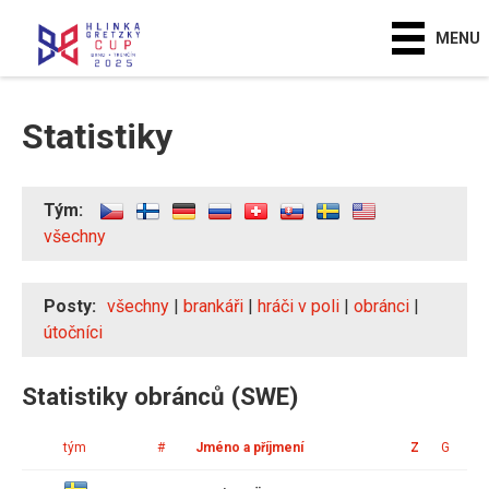
MENU
Statistiky
Tým:
všechny
Posty:
všechny
|
brankáři
|
hráči v poli
|
obránci
|
útočníci
Statistiky obránců (SWE)
tým
#
Jméno a příjmení
Z
G
A