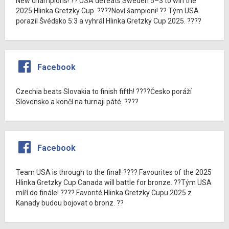
New champions! ?? USA defeats Sweden 5–3 to win the
2025 Hlinka Gretzky Cup. ????Noví šampioni! ?? Tým USA
porazil Švédsko 5:3 a vyhrál Hlinka Gretzky Cup 2025. ????
Facebook
Czechia beats Slovakia to finish fifth! ????Česko poráží
Slovensko a končí na turnaji páté. ????
Facebook
Team USA is through to the final! ???? Favourites of the 2025
Hlinka Gretzky Cup Canada will battle for bronze. ??Tým USA
míří do finále! ???? Favorité Hlinka Gretzky Cupu 2025 z
Kanady budou bojovat o bronz. ??