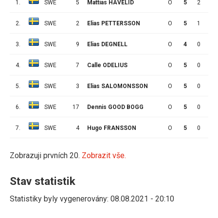
1.
SWE
5
Mattias HÄVELID
O
5
2
7
2.
SWE
2
Elias PETTERSSON
O
5
1
0
3.
SWE
9
Elias DEGNELL
O
4
0
1
4.
SWE
7
Calle ODELIUS
O
5
0
1
5.
SWE
3
Elias SALOMONSSON
O
5
0
1
6.
SWE
17
Dennis GOOD BOGG
O
5
0
0
7.
SWE
4
Hugo FRANSSON
O
5
0
0
Zobrazuji prvních 20.
Zobrazit vše.
Stav statistik
Statistiky byly vygenerovány: 08.08.2021 - 20:10