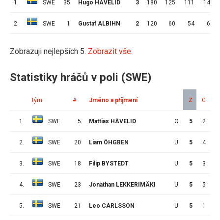
1.
SWE
35
Hugo HÄVELID
3
180
125
111
14
2.
SWE
1
Gustaf ALBIHN
2
120
60
54
6
Zobrazuji nejlepších 5.
Zobrazit vše.
Statistiky hráčů v poli (SWE)
tým
#
Jméno a příjmení
Z
G
A
1.
SWE
5
Mattias HÄVELID
O
5
2
7
2.
SWE
20
Liam ÖHGREN
U
5
4
3
3.
SWE
18
Filip BYSTEDT
U
5
3
4
4.
SWE
23
Jonathan LEKKERIMÄKI
U
5
5
0
5.
SWE
21
Leo CARLSSON
U
5
1
2