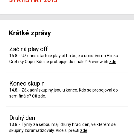
Krátké zprávy
Začíná play off
15.8. - Už dnes startuje play off a boje o umístění na Hlinka
Gretzky Cupu. Kdo se probojuje do finále? Preview čti
zde
.
Konec skupin
14.8. - Základní skupiny jsou u konce. Kdo se probojoval do
semifinále?
Čti zde.
Druhý den
13.8. - Týmy za sebou mají druhý hrací den, ve kterém se
skupiny zdramatizovaly. Více si přečti
zde
.