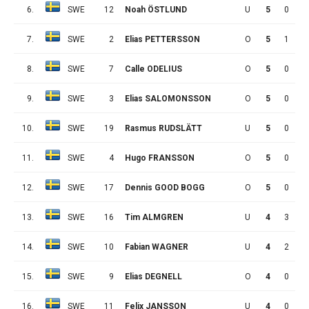
6.
SWE
12
Noah ÖSTLUND
U
5
0
2
7.
SWE
2
Elias PETTERSSON
O
5
1
0
8.
SWE
7
Calle ODELIUS
O
5
0
1
9.
SWE
3
Elias SALOMONSSON
O
5
0
1
10.
SWE
19
Rasmus RUDSLÄTT
U
5
0
1
11.
SWE
4
Hugo FRANSSON
O
5
0
0
12.
SWE
17
Dennis GOOD BOGG
O
5
0
0
13.
SWE
16
Tim ALMGREN
U
4
3
0
14.
SWE
10
Fabian WAGNER
U
4
2
1
15.
SWE
9
Elias DEGNELL
O
4
0
1
16.
SWE
11
Felix JANSSON
U
4
0
0