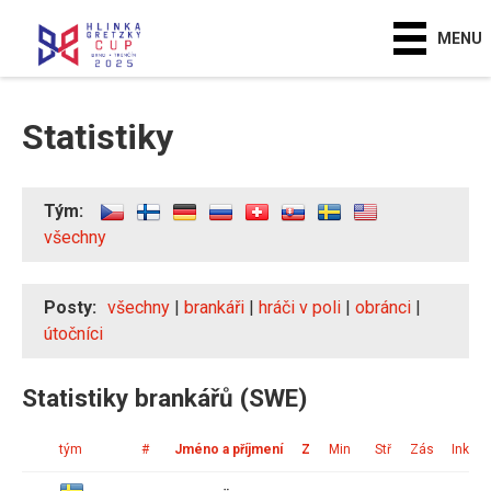
MENU
Statistiky
Tým:
všechny
Posty:
všechny
|
brankáři
|
hráči v poli
|
obránci
|
útočníci
Statistiky brankářů (SWE)
tým
#
Jméno a příjmení
Z
Min
Stř
Zás
Ink