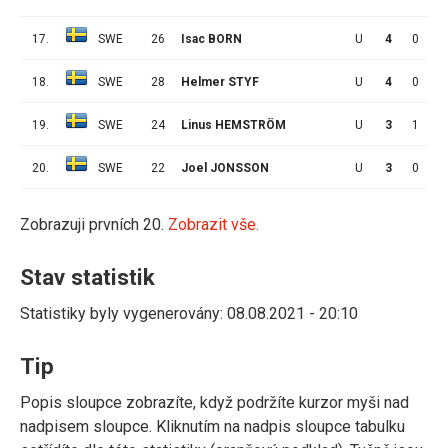
17.
SWE
26
Isac BORN
U
4
0
0
18.
SWE
28
Helmer STYF
U
4
0
0
19.
SWE
24
Linus HEMSTRÖM
U
3
1
4
20.
SWE
22
Joel JONSSON
U
3
0
2
Zobrazuji prvních 20.
Zobrazit vše.
Stav statistik
Statistiky byly vygenerovány: 08.08.2021 - 20:10
Tip
Popis sloupce zobrazíte, když podržíte kurzor myši nad
nadpisem sloupce. Kliknutím na nadpis sloupce tabulku