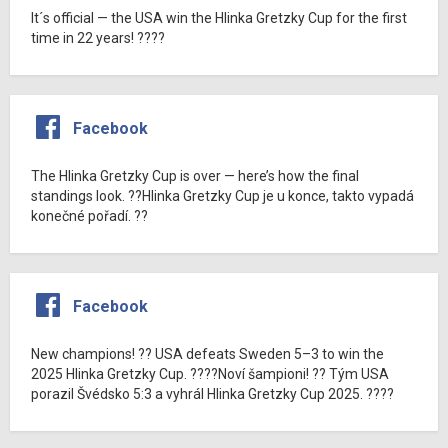
It´s official — the USA win the Hlinka Gretzky Cup for the first
time in 22 years! ????
Facebook
The Hlinka Gretzky Cup is over — here’s how the final
standings look. ??Hlinka Gretzky Cup je u konce, takto vypadá
konečné pořadí. ??
Facebook
New champions! ?? USA defeats Sweden 5–3 to win the
2025 Hlinka Gretzky Cup. ????Noví šampioni! ?? Tým USA
porazil Švédsko 5:3 a vyhrál Hlinka Gretzky Cup 2025. ????