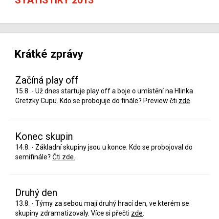
Krátké zprávy
Začíná play off
15.8. - Už dnes startuje play off a boje o umístění na Hlinka
Gretzky Cupu. Kdo se probojuje do finále? Preview čti
zde
.
Konec skupin
14.8. - Základní skupiny jsou u konce. Kdo se probojoval do
semifinále?
Čti zde.
Druhý den
13.8. - Týmy za sebou mají druhý hrací den, ve kterém se
skupiny zdramatizovaly. Více si přečti
zde
.