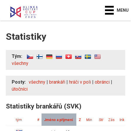
MENU
Statistiky
Tým:
všechny
Posty:
všechny
|
brankáři
|
hráči v poli
|
obránci
|
útočníci
Statistiky brankářů (SVK)
tým
#
Jméno a příjmení
Z
Min
Stř
Zás
Ink