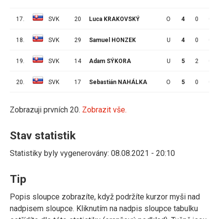
17.
SVK
20
Luca KRAKOVSKÝ
O
4
0
0
18.
SVK
29
Samuel HONZEK
U
4
0
0
19.
SVK
14
Adam SÝKORA
U
5
2
0
20.
SVK
17
Sebastián NAHÁLKA
O
5
0
0
Zobrazuji prvních 20.
Zobrazit vše.
Stav statistik
Statistiky byly vygenerovány: 08.08.2021 - 20:10
Tip
Popis sloupce zobrazíte, když podržíte kurzor myši nad
nadpisem sloupce. Kliknutím na nadpis sloupce tabulku