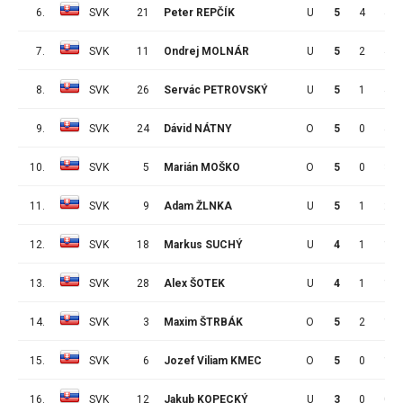
6.
SVK
21
Peter REPČÍK
U
5
4
4
7.
SVK
11
Ondrej MOLNÁR
U
5
2
4
8.
SVK
26
Servác PETROVSKÝ
U
5
1
4
9.
SVK
24
Dávid NÁTNY
O
5
0
4
10.
SVK
5
Marián MOŠKO
O
5
0
3
11.
SVK
9
Adam ŽLNKA
U
5
1
2
12.
SVK
18
Markus SUCHÝ
U
4
1
1
13.
SVK
28
Alex ŠOTEK
U
4
1
1
14.
SVK
3
Maxim ŠTRBÁK
O
5
2
1
15.
SVK
6
Jozef Viliam KMEC
O
5
0
1
16.
SVK
12
Jakub KOPECKÝ
U
3
0
0