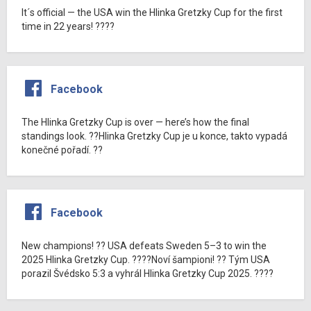
It´s official — the USA win the Hlinka Gretzky Cup for the first
time in 22 years! ????
Facebook
The Hlinka Gretzky Cup is over — here’s how the final
standings look. ??Hlinka Gretzky Cup je u konce, takto vypadá
konečné pořadí. ??
Facebook
New champions! ?? USA defeats Sweden 5–3 to win the
2025 Hlinka Gretzky Cup. ????Noví šampioni! ?? Tým USA
porazil Švédsko 5:3 a vyhrál Hlinka Gretzky Cup 2025. ????