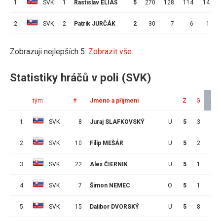
1.
SVK
1
Rastislav ELIÁŠ
5
270
128
114
14
2.
SVK
2
Patrik JURČÁK
2
30
7
6
1
Zobrazuji nejlepších 5.
Zobrazit vše.
Statistiky hráčů v poli (SVK)
tým
#
Jméno a příjmení
Z
G
A
1.
SVK
8
Juraj SLAFKOVSKÝ
U
5
3
6
2.
SVK
10
Filip MEŠÁR
U
5
2
6
3.
SVK
22
Alex ČIERNIK
U
5
1
6
4.
SVK
7
Šimon NEMEC
O
5
1
5
5.
SVK
15
Dalibor DVORSKÝ
U
5
8
4