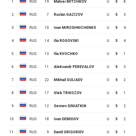
1.
RUS
19
Matvei MITCHKOV
U
5
8
5
2.
RUS
7
Ruslan GAZIZOV
U
5
3
7
3.
RUS
10
Ivan MIROSHNICHENKO
U
5
4
5
4.
RUS
14
Ilia ROGOVSKI
U
5
4
2
5.
RUS
13
Ilia KVOCHKO
U
5
1
5
6.
RUS
11
Aleksandr PEREVALOV
U
5
3
2
7.
RUS
22
Mikhail GULIAEV
O
5
2
3
8.
RUS
17
Gleb TRIKOZOV
U
5
1
4
9.
RUS
12
Semen SINIATKIN
U
5
2
2
10.
RUS
18
Ivan DEMIDOV
U
5
2
2
11.
RUS
9
Daniil GRIGORIEV
U
5
1
2