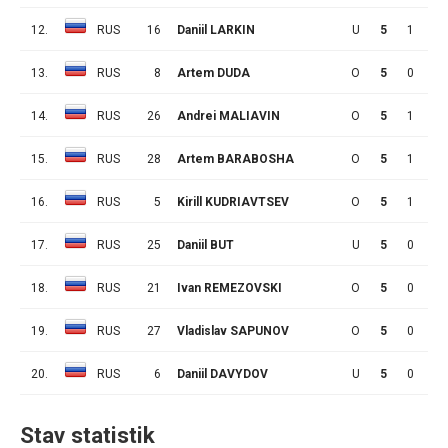
12.
RUS
16
Daniil LARKIN
U
5
1
2
13.
RUS
8
Artem DUDA
O
5
0
3
14.
RUS
26
Andrei MALIAVIN
O
5
1
1
15.
RUS
28
Artem BARABOSHA
O
5
1
0
16.
RUS
5
Kirill KUDRIAVTSEV
O
5
1
0
17.
RUS
25
Daniil BUT
U
5
0
1
18.
RUS
21
Ivan REMEZOVSKI
O
5
0
1
19.
RUS
27
Vladislav SAPUNOV
O
5
0
1
20.
RUS
6
Daniil DAVYDOV
U
5
0
0
Stav statistik