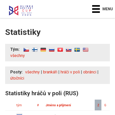
MENU
Statistiky
Tým:
všechny
Posty:
všechny
|
brankáři
|
hráči v poli
|
obránci
|
útočníci
Statistiky hráčů v poli (RUS)
tým
#
Jméno a příjmení
Z
G
A