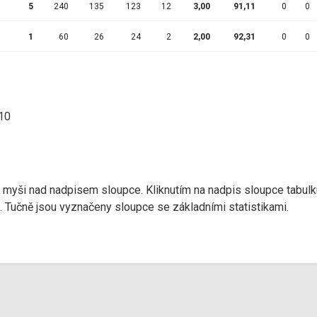
5
240
135
123
12
3,00
91,11
0
0
1
60
26
24
2
2,00
92,31
0
0
:10
r myši nad nadpisem sloupce. Kliknutím na nadpis sloupce tabulk
d). Tučně jsou vyznačeny sloupce se základními statistikami.