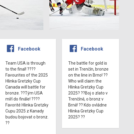
Facebook
Facebook
Team USA is through
The battle for gold is
to the final! ????
set in Trenčín, bronze
Favourites of the 2025
on the line in Brno! ??
Hlinka Gretzky Cup
Who will claim the
Canada will battle for
Hlinka Gretzky Cup
bronze. ??Tým USA
2025? ??Boj o zlato v
míří do finále! ????
Trenčíně, o bronz v
Favorité Hlinka Gretzky
Brně! ?? Kdo ovládne
Cupu 2025 z Kanady
Hlinka Gretzky Cup
budou bojovat o bronz.
2025? ??
??