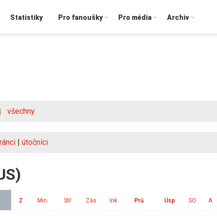
Statistiky
Pro fanoušky
Pro média
Archiv
všechny
ránci
|
útočníci
US)
Z
Min
Stř
Zás
Ink
Prů
Úsp
SO
A