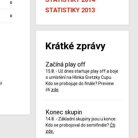
0
STATISTIKY 2013
0
Krátké zprávy
Začíná play off
15.8. - Už dnes startuje play off a boje
o umístění na Hlinka Gretzky Cupu.
u
Kdo se probojuje do finále? Preview
čti
zde
.
Konec skupin
14.8. - Základní skupiny jsou u konce.
Kdo se probojoval do semifinále?
Čti
zde.