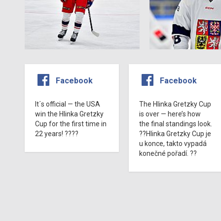
Facebook
Facebook
It´s official — the USA
The Hlinka Gretzky Cup
win the Hlinka Gretzky
is over — here’s how
Cup for the first time in
the final standings look.
22 years! ????
??Hlinka Gretzky Cup je
u konce, takto vypadá
konečné pořadí. ??