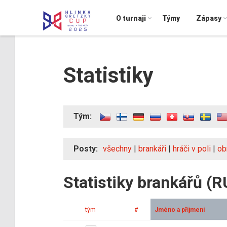
O turnaji
Týmy
Zápasy
Statistiky
Tým:
Posty:
všechny
|
brankáři
|
hráči v poli
|
ob
Statistiky brankářů (R
tým
#
Jméno a příjmení