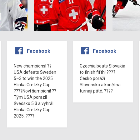
Facebook
Facebook
New champions! ??
Czechia beats Slovakia
USA defeats Sweden
to finish fifth! ????
5–3 to win the 2025
Česko poráží
Hlinka Gretzky Cup.
Slovensko a končí na
????Noví šampioni! ??
turnaji páté. ????
Tým USA porazil
Švédsko 5:3 a vyhrál
Hlinka Gretzky Cup
2025. ????