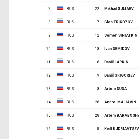
7.
RUS
22
Mikhail GULIAEV
8.
RUS
17
Gleb TRIKOZOV
9.
RUS
12
Semen SINIATKIN
10.
RUS
18
Ivan DEMIDOV
11.
RUS
16
Daniil LARKIN
12.
RUS
9
Daniil GRIGORIEV
13.
RUS
8
Artem DUDA
14.
RUS
26
Andrei MALIAVIN
15.
RUS
28
Artem BARABOSH
16.
RUS
5
Kirill KUDRIAVTSEV