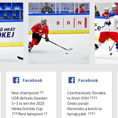
Facebook
Facebook
New champions! ??
Czechia beats Slovakia
USA defeats Sweden
to finish fifth! ????
5–3 to win the 2025
Česko poráží
Hlinka Gretzky Cup.
Slovensko a končí na
????Noví šampioni! ??
turnaji páté. ????