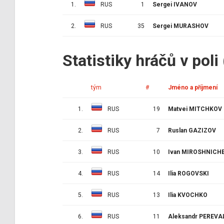
1.
RUS
1
Sergei IVANOV
2.
RUS
35
Sergei MURASHOV
Statistiky hráčů v poli
tým
#
Jméno a příjmení
1.
RUS
19
Matvei MITCHKOV
2.
RUS
7
Ruslan GAZIZOV
3.
RUS
10
Ivan MIROSHNICH
4.
RUS
14
Ilia ROGOVSKI
5.
RUS
13
Ilia KVOCHKO
6.
RUS
11
Aleksandr PEREVA