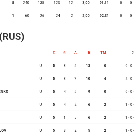
5
240
135
123
12
3,00
91,11
0
0
1
60
26
24
2
2,00
92,31
0
0
 (RUS)
Z
G
A
B
TM
2-
U
5
8
5
13
0
0 - 0 -
U
5
3
7
10
4
2 - 0 -
ENKO
U
5
4
5
9
0
0 - 0 -
U
5
4
2
6
2
1 - 0 -
U
5
1
5
6
2
1 - 0 -
LOV
U
5
3
2
5
2
1 - 0 -