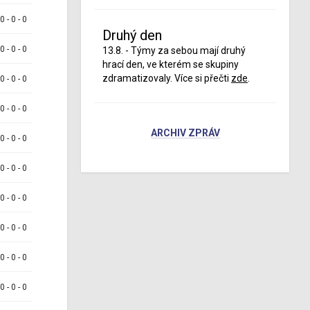
 0 - 0 - 0
Druhý den
 0 - 0 - 0
13.8. - Týmy za sebou mají druhý
hrací den, ve kterém se skupiny
zdramatizovaly. Více si přečti
zde
.
 0 - 0 - 0
 0 - 0 - 0
ARCHIV ZPRÁV
 0 - 0 - 0
 0 - 0 - 0
 0 - 0 - 0
 0 - 0 - 0
 0 - 0 - 0
 0 - 0 - 0