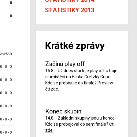
0
STATISTIKY 2013
0
Krátké zprávy
5-o-k-th
Začíná play off
 0 - 0 - 0
15.8. - Už dnes startuje play off a boje
o umístění na Hlinka Gretzky Cupu.
 0 - 0 - 0
Kdo se probojuje do finále? Preview
čti
zde
.
 0 - 0 - 0
 0 - 0 - 0
Konec skupin
14.8. - Základní skupiny jsou u konce.
 0 - 0 - 0
Kdo se probojoval do semifinále?
Čti
zde.
 0 - 0 - 0