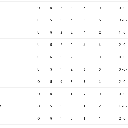
O
5
2
3
5
0
0 - 0 -
U
5
1
4
5
6
3 - 0 -
U
5
2
2
4
2
1 - 0 -
U
5
2
2
4
4
2 - 0 -
U
5
1
2
3
0
0 - 0 -
U
5
1
2
3
0
0 - 0 -
O
5
0
3
3
4
2 - 0 -
O
5
1
1
2
0
0 - 0 -
A
O
5
1
0
1
2
1 - 0 -
O
5
1
0
1
4
2 - 0 -