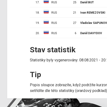
17.
RUS
25
Daniil BUT
18.
RUS
21
Ivan REMEZOVSKI
19.
RUS
27
Vladislav SAPUNOV
20.
RUS
6
Daniil DAVYDOV
Stav statistik
Statistiky byly vygenerovány: 08.08.2021 - 20
Tip
Popis sloupce zobrazíte, když podržíte kurzo
setřídíte dle této statistiky (oranžový podkla