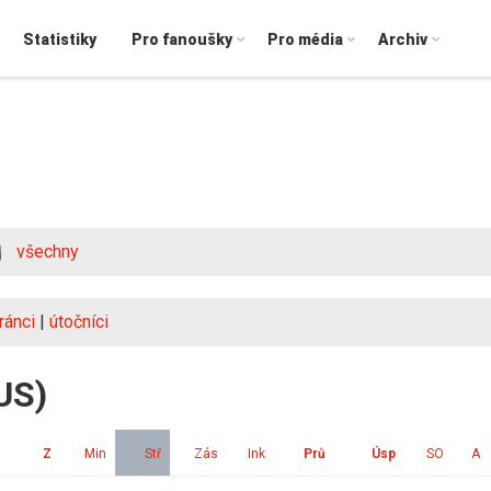
Statistiky
Pro fanoušky
Pro média
Archiv
všechny
ránci
|
útočníci
US)
Z
Min
Stř
Zás
Ink
Prů
Úsp
SO
A