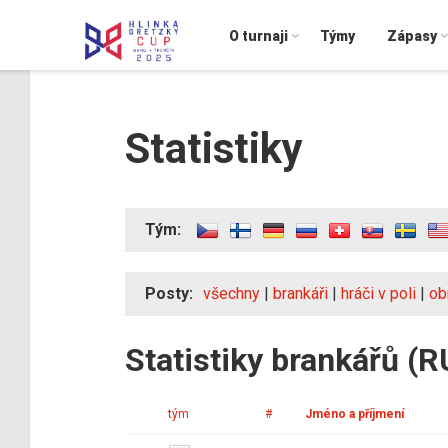
O turnaji
Týmy
Zápasy
Statistiky
Tým:
Posty:
všechny
|
brankáři
|
hráči v poli
|
ob
Statistiky brankářů (R
tým
#
Jméno a příjmení