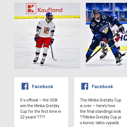
Facebook
Facebook
It´s official — the USA
The Hlinka Gretzky Cup
win the Hlinka Gretzky
is over — here’s how
Cup for the first time in
the final standings look.
22 years! ????
??Hlinka Gretzky Cup je
u konce, takto vypadá