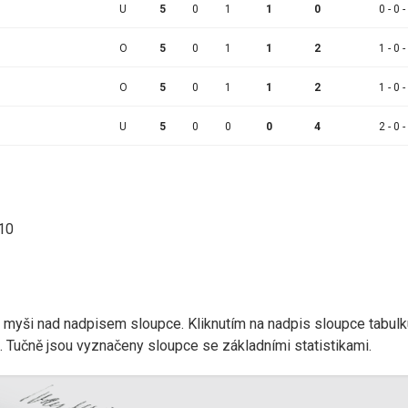
U
5
0
1
1
0
0 - 0 -
O
5
0
1
1
2
1 - 0 -
O
5
0
1
1
2
1 - 0 -
U
5
0
0
0
4
2 - 0 -
:10
r myši nad nadpisem sloupce. Kliknutím na nadpis sloupce tabulk
d). Tučně jsou vyznačeny sloupce se základními statistikami.