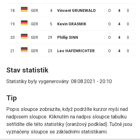
18.
GER
4
Vincent GRUNEWALD
O
4
0
0
19.
GER
5
Kevin GRASMIK
O
4
0
0
20.
GER
29
Phillip SINN
O
4
0
0
21.
GER
23
Leo HAFENRICHTER
O
4
0
0
Stav statistik
Statistiky byly vygenerovány: 08.08.2021 - 20:10
Tip
Popis sloupce zobrazíte, když podržíte kurzor myši nad
nadpisem sloupce. Kliknutím na nadpis sloupce tabulku
setřídíte dle této statistiky (oranžový podklad). Tučně jsou
vyznačeny sloupce se základními statistikami.