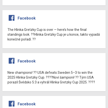
Facebook
The Hlinka Gretzky Cup is over — here’s how the final
standings look. ??Hlinka Gretzky Cup je u konce, takto vypadá
konečné pořadí. ??
Facebook
New champions! ?? USA defeats Sweden 5–3 to win the
2025 Hlinka Gretzky Cup. ????Noví šampioni! ?? Tým USA
porazil Švédsko 5:3 a vyhrál Hlinka Gretzky Cup 2025. ????
Facebook