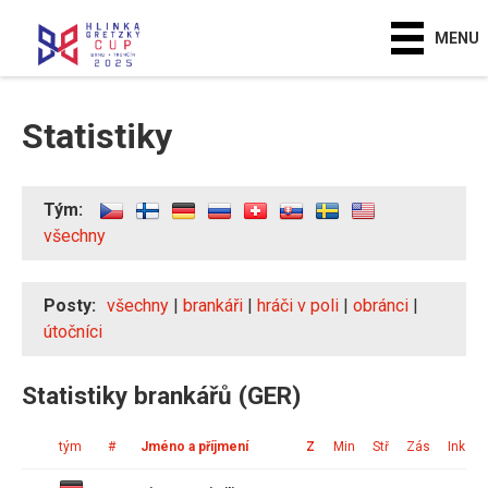
MENU
Statistiky
Tým:
všechny
Posty:
všechny
|
brankáři
|
hráči v poli
|
obránci
|
útočníci
Statistiky brankářů (GER)
tým
#
Jméno a příjmení
Z
Min
Stř
Zás
Ink