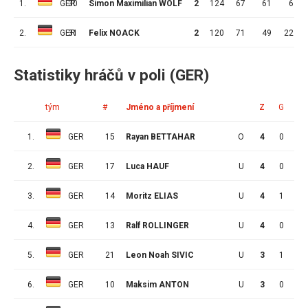
1.
GER
30
Simon Maximilian WOLF
2
124
67
61
6
2.
GER
31
Felix NOACK
2
120
71
49
22
Statistiky hráčů v poli (GER)
tým
#
Jméno a příjmení
Z
G
A
1.
GER
15
Rayan BETTAHAR
O
4
0
0
2.
GER
17
Luca HAUF
U
4
0
1
3.
GER
14
Moritz ELIAS
U
4
1
1
4.
GER
13
Ralf ROLLINGER
U
4
0
0
5.
GER
21
Leon Noah SIVIC
U
3
1
0
6.
GER
10
Maksim ANTON
U
3
0
1