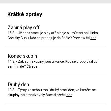
Krátké zprávy
Začíná play off
15.8. - Už dnes startuje play off a boje o umístění na Hlinka
Gretzky Cupu. Kdo se probojuje do finále? Preview čti
zde
.
Konec skupin
14.8. - Základní skupiny jsou u konce. Kdo se probojoval do
semifinále?
Čti zde.
Druhý den
13.8. - Týmy za sebou mají druhý hrací den, ve kterém se
skupiny zdramatizovaly. Více si přečti
zde
.