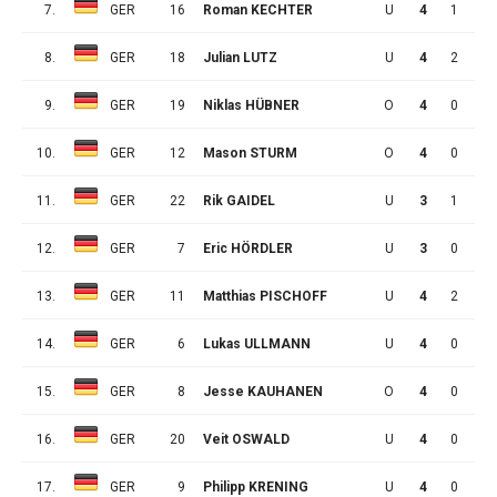
7.
GER
16
Roman KECHTER
U
4
1
2
8.
GER
18
Julian LUTZ
U
4
2
0
9.
GER
19
Niklas HÜBNER
O
4
0
0
10.
GER
12
Mason STURM
O
4
0
0
11.
GER
22
Rik GAIDEL
U
3
1
0
12.
GER
7
Eric HÖRDLER
U
3
0
0
13.
GER
11
Matthias PISCHOFF
U
4
2
0
14.
GER
6
Lukas ULLMANN
U
4
0
2
15.
GER
8
Jesse KAUHANEN
O
4
0
1
16.
GER
20
Veit OSWALD
U
4
0
0
17.
GER
9
Philipp KRENING
U
4
0
0