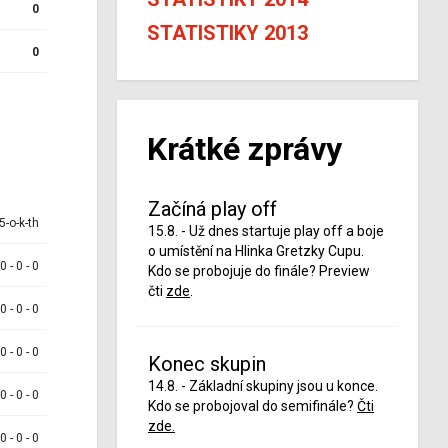
0
STATISTIKY 2013
0
Krátké zprávy
Začíná play off
5-o-k-th
15.8. - Už dnes startuje play off a boje
o umístění na Hlinka Gretzky Cupu.
 0 - 0 - 0
Kdo se probojuje do finále? Preview
čti
zde
.
 0 - 0 - 0
 0 - 0 - 0
Konec skupin
14.8. - Základní skupiny jsou u konce.
 0 - 0 - 0
Kdo se probojoval do semifinále?
Čti
zde.
 0 - 0 - 0