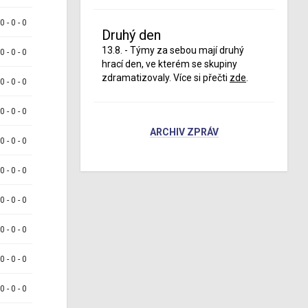
 0 - 0 - 0
Druhý den
13.8. - Týmy za sebou mají druhý
 0 - 0 - 0
hrací den, ve kterém se skupiny
zdramatizovaly. Více si přečti
zde
.
 0 - 0 - 0
 0 - 0 - 0
ARCHIV ZPRÁV
 0 - 0 - 0
 0 - 0 - 0
 0 - 0 - 0
 0 - 0 - 0
 0 - 0 - 0
 0 - 0 - 0