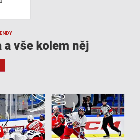
u
GENDY
a a vše kolem něj