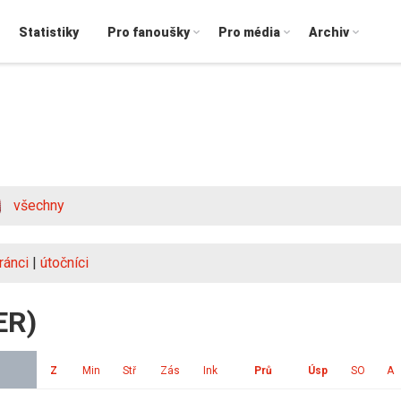
Statistiky
Pro fanoušky
Pro média
Archiv
všechny
ránci
|
útočníci
ER)
Z
Min
Stř
Zás
Ink
Prů
Úsp
SO
A