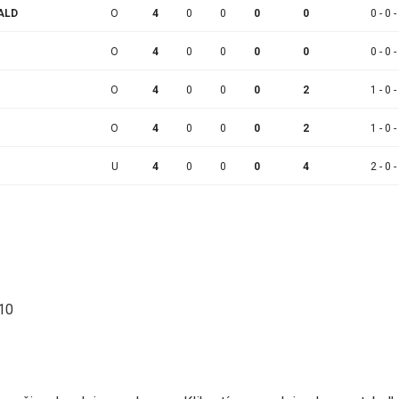
ALD
O
4
0
0
0
0
0 - 0 -
O
4
0
0
0
0
0 - 0 -
O
4
0
0
0
2
1 - 0 -
O
4
0
0
0
2
1 - 0 -
U
4
0
0
0
4
2 - 0 -
:10