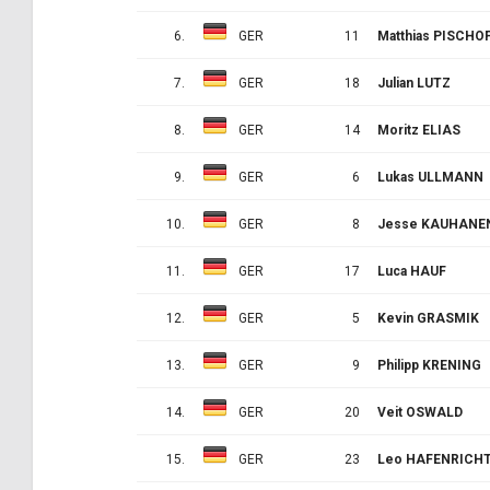
6.
GER
11
Matthias PISCHO
7.
GER
18
Julian LUTZ
8.
GER
14
Moritz ELIAS
9.
GER
6
Lukas ULLMANN
10.
GER
8
Jesse KAUHANE
11.
GER
17
Luca HAUF
12.
GER
5
Kevin GRASMIK
13.
GER
9
Philipp KRENING
14.
GER
20
Veit OSWALD
15.
GER
23
Leo HAFENRICH