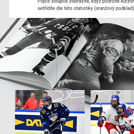
Popis sloupce zobrazíte, když podržíte kurzo
setřídíte dle této statistiky (oranžový podkla