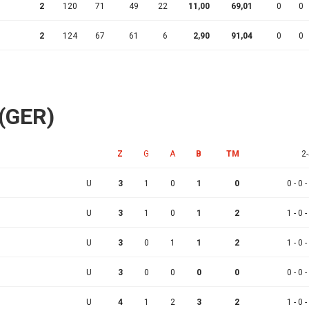
2
120
71
49
22
11,00
69,01
0
0
2
124
67
61
6
2,90
91,04
0
0
 (GER)
Z
G
A
B
TM
2-
U
3
1
0
1
0
0 - 0 -
U
3
1
0
1
2
1 - 0 -
U
3
0
1
1
2
1 - 0 -
U
3
0
0
0
0
0 - 0 -
U
4
1
2
3
2
1 - 0 -