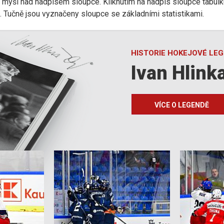
r myši nad nadpisem sloupce. Kliknutím na nadpis sloupce tabulk
d). Tučně jsou vyznačeny sloupce se základními statistikami.
HISTORIE HOKEJOVÉ LE
Ivan Hlink
VÍCE O LEGENDĚ