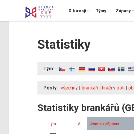
O turnaji
Týmy
Zápasy
Statistiky
Tým:
Posty:
všechny
|
brankáři
|
hráči v poli
|
ob
Statistiky brankářů (G
tým
#
Jméno a příjmení