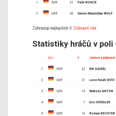
1.
GER
31
Felix NOACK
2.
GER
30
Simon Maximilian WOLF
Zobrazuji nejlepších 5.
Zobrazit vše.
Statistiky hráčů v poli
tým
#
Jméno a příjmení
1.
GER
22
Rik GAIDEL
2.
GER
21
Leon Noah SIVIC
3.
GER
10
Maksim ANTON
4.
GER
7
Eric HÖRDLER
5.
GER
16
Roman KECHTER