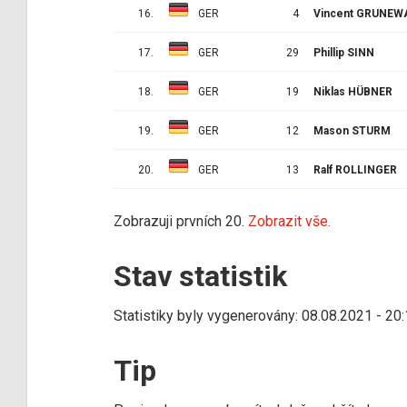
16.
GER
4
Vincent GRUNEW
17.
GER
29
Phillip SINN
18.
GER
19
Niklas HÜBNER
19.
GER
12
Mason STURM
20.
GER
13
Ralf ROLLINGER
Zobrazuji prvních 20.
Zobrazit vše.
Stav statistik
Statistiky byly vygenerovány: 08.08.2021 - 20
Tip