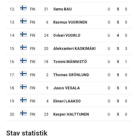
12.
FIN
21
Samu BAU
U
5
0
1
13.
FIN
6
Rasmus VUORINEN
O
5
0
1
14.
FIN
24
Oskari VUORLO
U
4
0
0
15.
FIN
20
Aleksanteri KASKIMÄKI
U
5
3
0
16.
FIN
18
Tommi MÄNNISTÖ
U
5
1
0
17.
FIN
2
Thomas GRÖNLUND
O
5
0
0
18.
FIN
9
Juuso VESALA
O
5
0
0
19.
FIN
4
Elmeri LAAKSO
O
5
0
0
20.
FIN
23
Kasper HALTTUNEN
U
5
0
0
Stav statistik