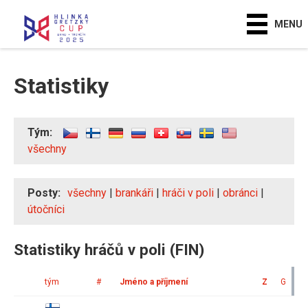
MENU
Statistiky
Tým:
všechny
Posty:
všechny
|
brankáři
|
hráči v poli
|
obránci
|
útočníci
Statistiky hráčů v poli (FIN)
tým
#
Jméno a příjmení
Z
G
A