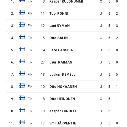
1.
FIN
3
Kasper KULONUMMI
O
5
0
6
2.
FIN
11
Topi RÖNNI
U
5
2
4
3.
FIN
12
Jani NYMAN
U
5
3
3
4.
FIN
5
Otto SALIN
O
5
2
2
5.
FIN
14
Jere LASSILA
U
5
0
2
6.
FIN
27
Lauri RAIMAN
U
5
0
2
7.
FIN
13
Joakim KEMELL
U
5
5
1
8.
FIN
10
Otto HOKAANEN
U
5
1
1
9.
FIN
8
Otto HEINONEN
O
5
1
1
10.
FIN
19
Kasper LUNDELL
U
5
1
1
11.
FIN
17
Emil JÄRVENTIE
U
5
0
1