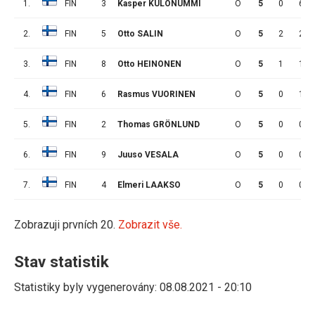
1.
FIN
3
Kasper KULONUMMI
O
5
0
6
2.
FIN
5
Otto SALIN
O
5
2
2
3.
FIN
8
Otto HEINONEN
O
5
1
1
4.
FIN
6
Rasmus VUORINEN
O
5
0
1
5.
FIN
2
Thomas GRÖNLUND
O
5
0
0
6.
FIN
9
Juuso VESALA
O
5
0
0
7.
FIN
4
Elmeri LAAKSO
O
5
0
0
Zobrazuji prvních 20.
Zobrazit vše.
Stav statistik
Statistiky byly vygenerovány: 08.08.2021 - 20:10