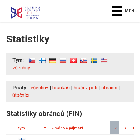
MENU
Statistiky
Tým:
všechny
Posty:
všechny
|
brankáři
|
hráči v poli
|
obránci
|
útočníci
Statistiky obránců (FIN)
tým
#
Jméno a příjmení
Z
G
A