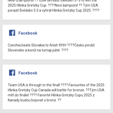
New champions! ?? USA defeats Sweden 5–3 to win the
2025 Hlinka Gretzky Cup. ????Noví šampioni! ?? Tým USA
porazil Švédsko 5:3 a vyhrál Hlinka Gretzky Cup 2025. ????
Facebook
Czechia beats Slovakia to finish fifth! ????Česko poráží
Slovensko a končí na turnaji páté. ????
Facebook
Team USA is through to the final! ???? Favourites of the 2025
Hlinka Gretzky Cup Canada will battle for bronze. ??Tým USA
míří do finále! ???? Favorité Hlinka Gretzky Cupu 2025 z
Kanady budou bojovat o bronz. ??