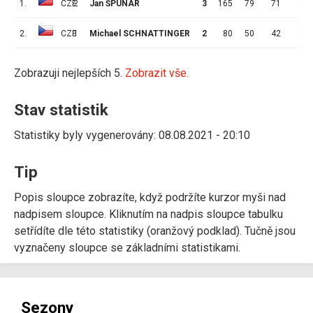
1.
CZE
2
Jan ŠPUNAR
3
165
79
71
8
2.
CZE
1
Michael SCHNATTINGER
2
80
50
42
8
Zobrazuji nejlepších 5.
Zobrazit vše.
Stav statistik
Statistiky byly vygenerovány: 08.08.2021 - 20:10
Tip
Popis sloupce zobrazíte, když podržíte kurzor myši nad
nadpisem sloupce. Kliknutím na nadpis sloupce tabulku
setřídíte dle této statistiky (oranžový podklad). Tučně jsou
vyznačeny sloupce se základními statistikami.
Sezony