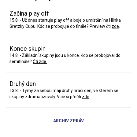
Začíná play off
15.8. - Už dnes startuje play off a boje o umístění na Hlinka
Gretzky Cupu. Kdo se probojuje do finále? Preview čti
zde
.
Konec skupin
14.8. - Základní skupiny jsou u konce. Kdo se probojoval do
semifinále?
Čti zde.
Druhý den
13.8. - Týmy za sebou mají druhý hrací den, ve kterém se
skupiny zdramatizovaly. Více si přečti
zde
.
ARCHIV ZPRÁV