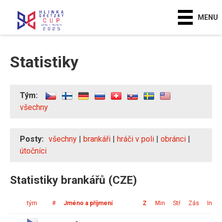
MENU
Statistiky
Tým:
všechny
Posty:
všechny
|
brankáři
|
hráči v poli
|
obránci
|
útočníci
Statistiky brankářů (CZE)
tým
#
Jméno a příjmení
Z
Min
Stř
Zás
Ink