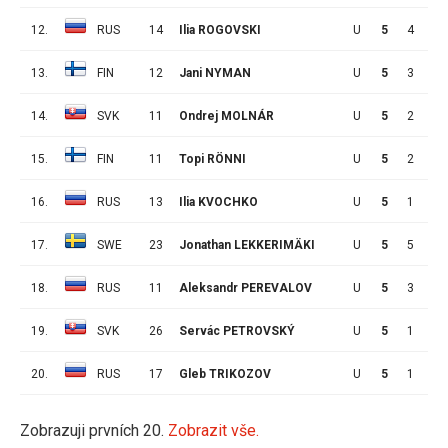
12.
RUS
14
Ilia ROGOVSKI
U
5
4
2
13.
FIN
12
Jani NYMAN
U
5
3
3
14.
SVK
11
Ondrej MOLNÁR
U
5
2
4
15.
FIN
11
Topi RÖNNI
U
5
2
4
16.
RUS
13
Ilia KVOCHKO
U
5
1
5
17.
SWE
23
Jonathan LEKKERIMÄKI
U
5
5
0
18.
RUS
11
Aleksandr PEREVALOV
U
5
3
2
19.
SVK
26
Servác PETROVSKÝ
U
5
1
4
20.
RUS
17
Gleb TRIKOZOV
U
5
1
4
Zobrazuji prvních 20.
Zobrazit vše.