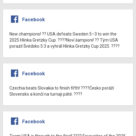
Facebook
New champions! ?? USA defeats Sweden 5–3 to win the
2025 Hlinka Gretzky Cup. ????Noví šampioni! ?? Tým USA
porazil Švédsko 5:3 a vyhrál Hlinka Gretzky Cup 2025. ????
Facebook
Czechia beats Slovakia to finish fifth! ????Česko poráží
Slovensko a končí na turnaji páté. ????
Facebook
Team USA is through to the final! ???? Favourites of the 2025