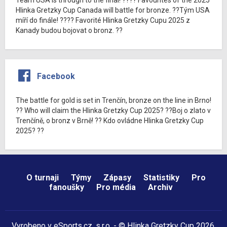
Hlinka Gretzky Cup Canada will battle for bronze. ??Tým USA
míří do finále! ???? Favorité Hlinka Gretzky Cupu 2025 z
Kanady budou bojovat o bronz. ??
Facebook
The battle for gold is set in Trenčín, bronze on the line in Brno!
?? Who will claim the Hlinka Gretzky Cup 2025? ??Boj o zlato v
Trenčíně, o bronz v Brně! ?? Kdo ovládne Hlinka Gretzky Cup
2025? ??
O turnaji
Týmy
Zápasy
Statistiky
Pro
fanoušky
Pro média
Archiv
Vyrobeno v
eSports.cz
, s.r.o. - © Hlinka Gretzky Cup 2026,