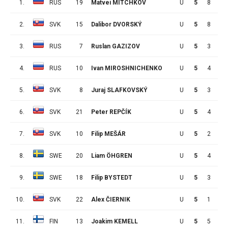
1.
RUS
19
Matvei MITCHKOV
U
5
8
5
2.
SVK
15
Dalibor DVORSKÝ
U
5
8
4
3.
RUS
7
Ruslan GAZIZOV
U
5
3
7
4.
RUS
10
Ivan MIROSHNICHENKO
U
5
4
5
5.
SVK
8
Juraj SLAFKOVSKÝ
U
5
3
6
6.
SVK
21
Peter REPČÍK
U
5
4
4
7.
SVK
10
Filip MEŠÁR
U
5
2
6
8.
SWE
20
Liam ÖHGREN
U
5
4
3
9.
SWE
18
Filip BYSTEDT
U
5
3
4
10.
SVK
22
Alex ČIERNIK
U
5
1
6
11.
FIN
13
Joakim KEMELL
U
5
5
1