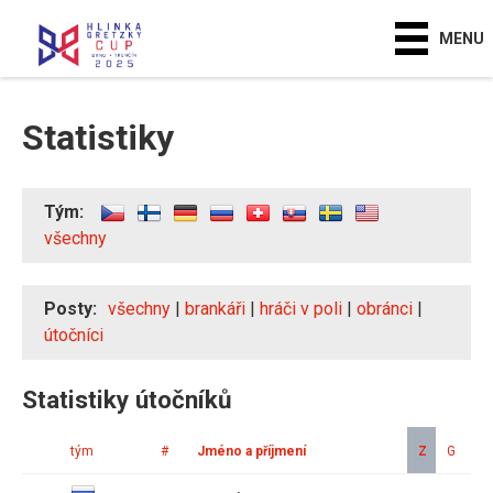
MENU
Statistiky
Tým:
všechny
Posty:
všechny
|
brankáři
|
hráči v poli
|
obránci
|
útočníci
Statistiky útočníků
tým
#
Jméno a příjmení
Z
G
A