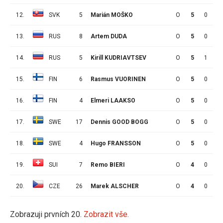
12.
SVK
5
Marián MOŠKO
O
5
0
3
13.
RUS
8
Artem DUDA
O
5
0
3
14.
RUS
5
Kirill KUDRIAVTSEV
O
5
1
0
15.
FIN
6
Rasmus VUORINEN
O
5
0
1
16.
FIN
4
Elmeri LAAKSO
O
5
0
0
17.
SWE
17
Dennis GOOD BOGG
O
5
0
0
18.
SWE
4
Hugo FRANSSON
O
5
0
0
19.
SUI
7
Remo BIERI
O
4
0
1
20.
CZE
26
Marek ALSCHER
O
4
0
1
Zobrazuji prvních 20.
Zobrazit vše.