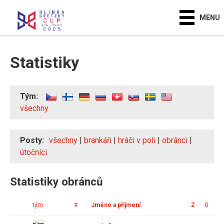
MENU
Statistiky
Tým:
všechny
Posty:
všechny
|
brankáři
|
hráči v poli
|
obránci
|
útočníci
Statistiky obránců
tým
#
Jméno a příjmení
Z
G
A