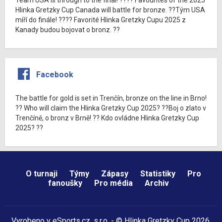
Hlinka Gretzky Cup Canada will battle for bronze. ??Tým USA
míří do finále! ???? Favorité Hlinka Gretzky Cupu 2025 z
Kanady budou bojovat o bronz. ??
Facebook
The battle for gold is set in Trenčín, bronze on the line in Brno!
?? Who will claim the Hlinka Gretzky Cup 2025? ??Boj o zlato v
Trenčíně, o bronz v Brně! ?? Kdo ovládne Hlinka Gretzky Cup
2025? ??
O turnaji
Týmy
Zápasy
Statistiky
Pro
fanoušky
Pro média
Archiv
Vyrobeno v
eSports.cz
, s.r.o. - © Hlinka Gretzky Cup 2026,