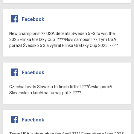
Facebook
New champions! ?? USA defeats Sweden 5–3 to win the
2025 Hlinka Gretzky Cup. ????Noví šampioni! ?? Tým USA
porazil Švédsko 5:3 a vyhrál Hlinka Gretzky Cup 2025. ????
Facebook
Czechia beats Slovakia to finish fifth! ????Česko poráží
Slovensko a končí na turnaji páté. ????
Facebook
Team USA is through to the final! ???? Favourites of the 2025