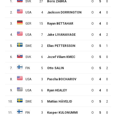
1.
SVK
27
Boris ŽABKA
O
5
0
0
2.
USA
4
Jackson DORRINGTON
O
4
0
1
3.
GER
15
Rayan BETTAHAR
O
4
0
0
4.
USA
7
Jake LIVANAVAGE
O
4
2
2
5.
SWE
2
Elias PETTERSSON
O
5
1
0
6.
SVK
6
Jozef Viliam KMEC
O
5
0
1
7.
FIN
5
Otto SALIN
O
5
2
2
8.
USA
3
Pascha BOCHAROV
O
4
0
3
9.
USA
6
Ryan HEALEY
O
4
0
2
10.
SWE
5
Mattias HÄVELID
O
5
2
7
11.
FIN
3
Kasper KULONUMMI
O
5
0
6