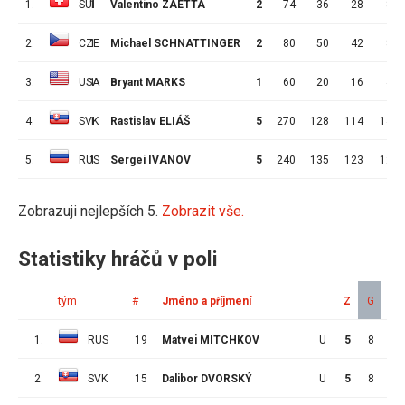
1.
SUI
1
Valentino ZAETTA
2
74
36
28
8
2.
CZE
1
Michael SCHNATTINGER
2
80
50
42
8
3.
USA
1
Bryant MARKS
1
60
20
16
4
4.
SVK
1
Rastislav ELIÁŠ
5
270
128
114
14
5.
RUS
1
Sergei IVANOV
5
240
135
123
12
Zobrazuji nejlepších 5.
Zobrazit vše.
Statistiky hráčů v poli
tým
#
Jméno a příjmení
Z
G
A
1.
RUS
19
Matvei MITCHKOV
U
5
8
5
2.
SVK
15
Dalibor DVORSKÝ
U
5
8
4