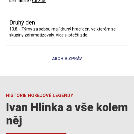
semifinále?
Čti zde.
Druhý den
13.8. - Týmy za sebou mají druhý hrací den, ve kterém se
skupiny zdramatizovaly. Více si přečti
zde
.
ARCHIV ZPRÁV
HISTORIE HOKEJOVÉ LEGENDY
Ivan Hlinka a vše kolem
něj