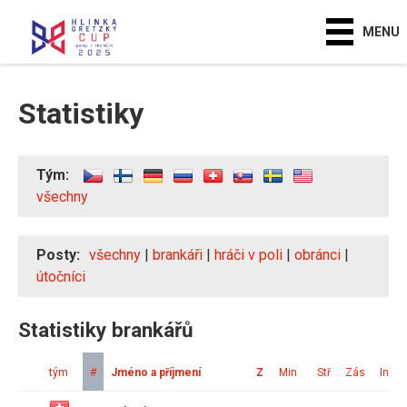
MENU
Statistiky
Tým:
všechny
Posty:
všechny
|
brankáři
|
hráči v poli
|
obránci
|
útočníci
Statistiky brankářů
tým
#
Jméno a příjmení
Z
Min
Stř
Zás
Ink