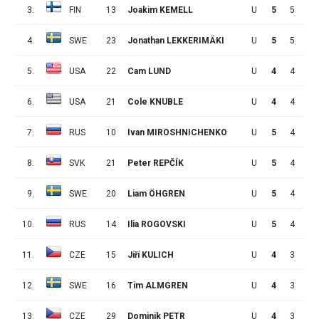
3.
FIN
13
Joakim KEMELL
U
5
5
1
4.
SWE
23
Jonathan LEKKERIMÄKI
U
5
5
0
5.
USA
22
Cam LUND
U
4
4
1
6.
USA
21
Cole KNUBLE
U
4
4
0
7.
RUS
10
Ivan MIROSHNICHENKO
U
5
4
5
8.
SVK
21
Peter REPČÍK
U
5
4
4
9.
SWE
20
Liam ÖHGREN
U
5
4
3
10.
RUS
14
Ilia ROGOVSKI
U
5
4
2
11.
CZE
15
Jiří KULICH
U
4
3
2
12.
SWE
16
Tim ALMGREN
U
4
3
0
13.
CZE
29
Dominik PETR
U
4
3
0