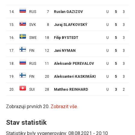
14.
RUS
7
Ruslan GAZIZOV
U
5
3
7
15.
SVK
8
Juraj SLAFKOVSKÝ
U
5
3
6
16.
SWE
18
Filip BYSTEDT
U
5
3
4
17.
FIN
12
Jani NYMAN
U
5
3
3
18.
RUS
11
Aleksandr PEREVALOV
U
5
3
2
19.
FIN
20
Aleksanteri KASKIMÄKI
U
5
3
0
20.
SUI
28
Mattheo REINHARD
U
3
2
0
Zobrazuji prvních 20.
Zobrazit vše.
Stav statistik
Statistiky byly vygenerovány: 08.08.2021 - 20:10