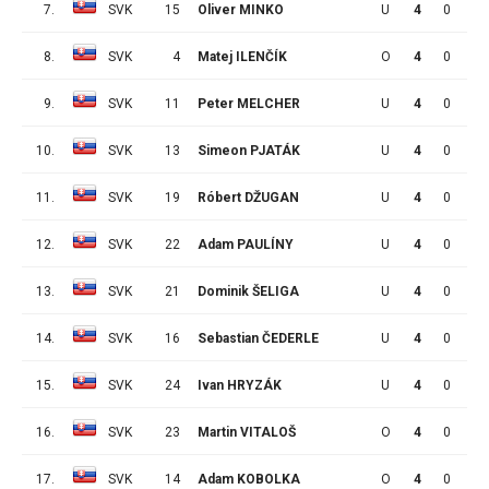
7.
SVK
15
Oliver MINKO
U
4
0
1
8.
SVK
4
Matej ILENČÍK
O
4
0
1
9.
SVK
11
Peter MELCHER
U
4
0
1
10.
SVK
13
Simeon PJATÁK
U
4
0
1
11.
SVK
19
Róbert DŽUGAN
U
4
0
1
12.
SVK
22
Adam PAULÍNY
U
4
0
0
13.
SVK
21
Dominik ŠELIGA
U
4
0
0
14.
SVK
16
Sebastian ČEDERLE
U
4
0
0
15.
SVK
24
Ivan HRYZÁK
U
4
0
0
16.
SVK
23
Martin VITALOŠ
O
4
0
0
17.
SVK
14
Adam KOBOLKA
O
4
0
0