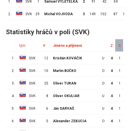
1.
SVK
1
Samuel VYLETELKA
2
91
42
34
8
2.
SVK
29
Michal VOJVODA
3
149
102
87
15
Statistiky hráčů v poli (SVK)
tým
#
Jméno a příjmení
Z
G
A
1.
SVK
12
Krisitán KOVÁČIK
U
4
1
1
2.
SVK
10
Martin BUČKO
O
4
1
1
3.
SVK
25
Oliver TURAN
O
4
1
1
4.
SVK
8
Oliver OKULIAR
U
4
1
1
5.
SVK
6
Ján SARVAŠ
U
4
1
1
6.
SVK
5
Alexander ZEKUCIA
O
4
1
0