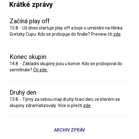
Krátké zprávy
Začíná play off
15.8. - Už dnes startuje play off a boje o umístění na Hlinka
Gretzky Cupu. Kdo se probojuje do finále? Preview čti
zde
.
Konec skupin
14.8. - Základní skupiny jsou u konce. Kdo se probojoval do
semifinále?
Čti zde.
Druhý den
13.8. - Týmy za sebou mají druhý hrací den, ve kterém se
skupiny zdramatizovaly. Více si přečti
zde
.
ARCHIV ZPRÁV