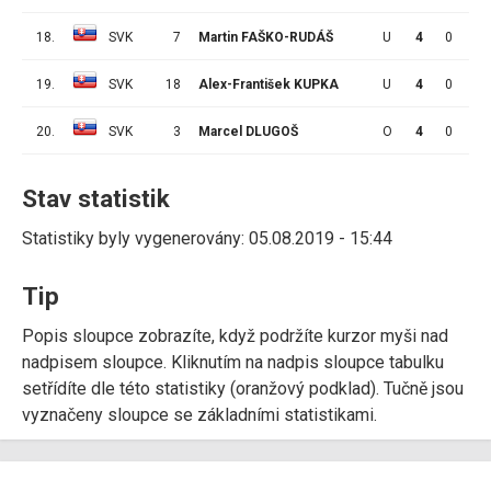
18.
SVK
7
Martin FAŠKO-RUDÁŠ
U
4
0
0
19.
SVK
18
Alex-František KUPKA
U
4
0
0
20.
SVK
3
Marcel DLUGOŠ
O
4
0
0
Stav statistik
Statistiky byly vygenerovány: 05.08.2019 - 15:44
Tip
Popis sloupce zobrazíte, když podržíte kurzor myši nad
nadpisem sloupce. Kliknutím na nadpis sloupce tabulku
setřídíte dle této statistiky (oranžový podklad). Tučně jsou
vyznačeny sloupce se základními statistikami.