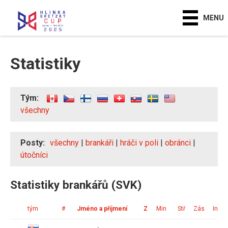
MENU
Statistiky
Tým:
všechny
Posty:
všechny
|
brankáři
|
hráči v poli
|
obránci
|
útočníci
Statistiky brankářů (SVK)
tým
#
Jméno a příjmení
Z
Min
Stř
Zás
Ink