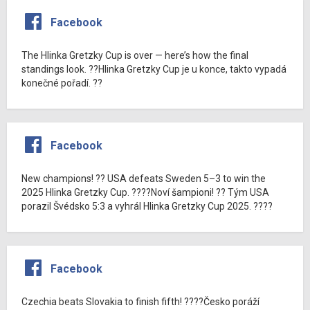
Facebook
The Hlinka Gretzky Cup is over — here’s how the final
standings look. ??Hlinka Gretzky Cup je u konce, takto vypadá
konečné pořadí. ??
Facebook
New champions! ?? USA defeats Sweden 5–3 to win the
2025 Hlinka Gretzky Cup. ????Noví šampioni! ?? Tým USA
porazil Švédsko 5:3 a vyhrál Hlinka Gretzky Cup 2025. ????
Facebook
Czechia beats Slovakia to finish fifth! ????Česko poráží