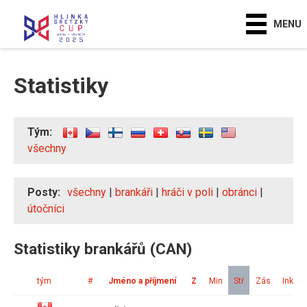
MENU
Statistiky
Tým:
všechny
Posty:
všechny
|
brankáři
|
hráči v poli
|
obránci
|
útočníci
Statistiky brankářů (CAN)
tým
#
Jméno a příjmení
Z
Min
Stř
Zás
Ink