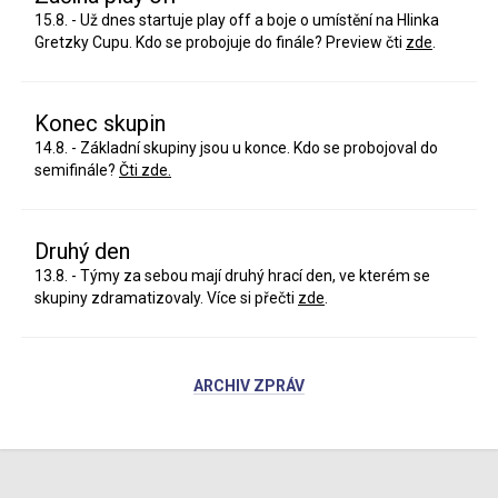
15.8. - Už dnes startuje play off a boje o umístění na Hlinka
Gretzky Cupu. Kdo se probojuje do finále? Preview čti
zde
.
Konec skupin
14.8. - Základní skupiny jsou u konce. Kdo se probojoval do
semifinále?
Čti zde.
Druhý den
13.8. - Týmy za sebou mají druhý hrací den, ve kterém se
skupiny zdramatizovaly. Více si přečti
zde
.
ARCHIV ZPRÁV