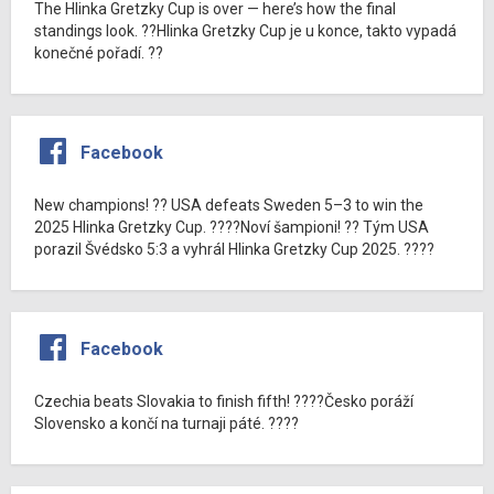
The Hlinka Gretzky Cup is over — here’s how the final
standings look. ??Hlinka Gretzky Cup je u konce, takto vypadá
konečné pořadí. ??
Facebook
New champions! ?? USA defeats Sweden 5–3 to win the
2025 Hlinka Gretzky Cup. ????Noví šampioni! ?? Tým USA
porazil Švédsko 5:3 a vyhrál Hlinka Gretzky Cup 2025. ????
Facebook
Czechia beats Slovakia to finish fifth! ????Česko poráží
Slovensko a končí na turnaji páté. ????