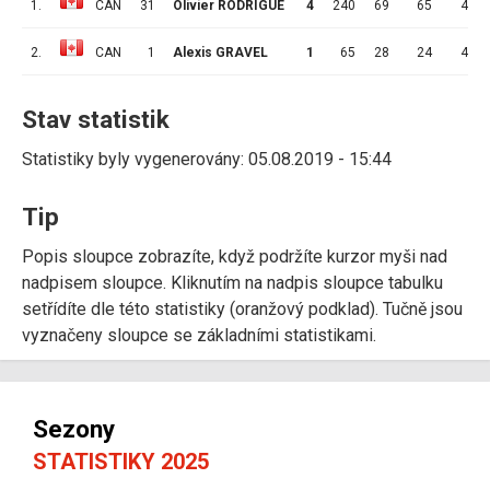
1.
CAN
31
Olivier RODRIGUE
4
240
69
65
4
2.
CAN
1
Alexis GRAVEL
1
65
28
24
4
Stav statistik
Statistiky byly vygenerovány: 05.08.2019 - 15:44
Tip
Popis sloupce zobrazíte, když podržíte kurzor myši nad
nadpisem sloupce. Kliknutím na nadpis sloupce tabulku
setřídíte dle této statistiky (oranžový podklad). Tučně jsou
vyznačeny sloupce se základními statistikami.
Sezony
STATISTIKY 2025