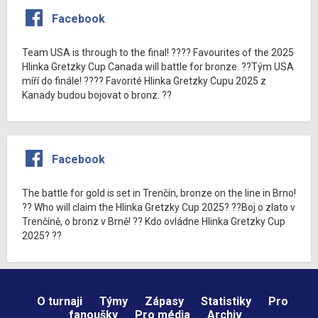
Facebook
Team USA is through to the final! ???? Favourites of the 2025
Hlinka Gretzky Cup Canada will battle for bronze. ??Tým USA
míří do finále! ???? Favorité Hlinka Gretzky Cupu 2025 z
Kanady budou bojovat o bronz. ??
Facebook
The battle for gold is set in Trenčín, bronze on the line in Brno!
?? Who will claim the Hlinka Gretzky Cup 2025? ??Boj o zlato v
Trenčíně, o bronz v Brně! ?? Kdo ovládne Hlinka Gretzky Cup
2025? ??
O turnaji
Týmy
Zápasy
Statistiky
Pro
fanoušky
Pro média
Archiv