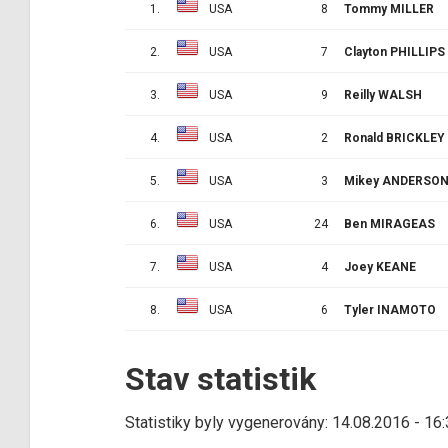
1.
USA
8
Tommy MILLER
2.
USA
7
Clayton PHILLIPS
3.
USA
9
Reilly WALSH
4.
USA
2
Ronald BRICKLEY
5.
USA
3
Mikey ANDERSO
6.
USA
24
Ben MIRAGEAS
7.
USA
4
Joey KEANE
8.
USA
6
Tyler INAMOTO
Stav statistik
Statistiky byly vygenerovány: 14.08.2016 - 16