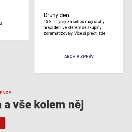
Druhý den
13.8. - Týmy za sebou mají druhý
u
hrací den, ve kterém se skupiny
zdramatizovaly. Více si přečti
zde
.
ARCHIV ZPRÁV
GENDY
a a vše kolem něj