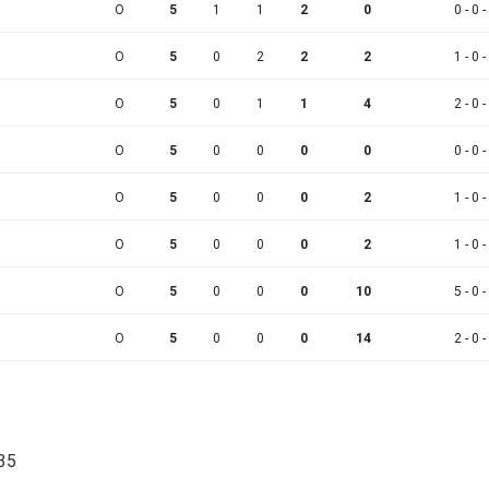
O
5
1
1
2
0
0 - 0 -
O
5
0
2
2
2
1 - 0 -
O
5
0
1
1
4
2 - 0 -
O
5
0
0
0
0
0 - 0 -
N
O
5
0
0
0
2
1 - 0 -
O
5
0
0
0
2
1 - 0 -
O
5
0
0
0
10
5 - 0 -
O
5
0
0
0
14
2 - 0 -
:35