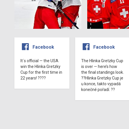
Facebook
Facebook
It´s official — the USA
The Hlinka Gretzky Cup
win the Hlinka Gretzky
is over — here’s how
Cup for the first time in
the final standings look.
22 years! ????
??Hlinka Gretzky Cup je
u konce, takto vypadá
konečné pořadí. ??