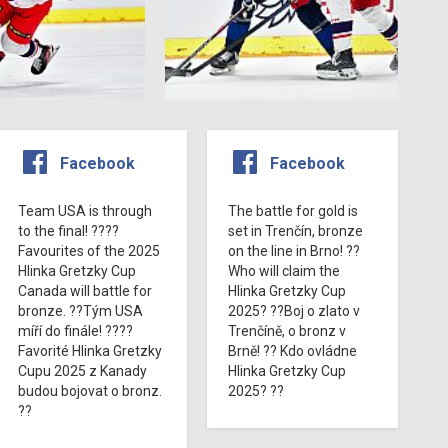
Facebook
Facebook
Team USA is through
The battle for gold is
to the final! ????
set in Trenčín, bronze
Favourites of the 2025
on the line in Brno! ??
Hlinka Gretzky Cup
Who will claim the
Canada will battle for
Hlinka Gretzky Cup
bronze. ??Tým USA
2025? ??Boj o zlato v
míří do finále! ????
Trenčíně, o bronz v
Favorité Hlinka Gretzky
Brně! ?? Kdo ovládne
Cupu 2025 z Kanady
Hlinka Gretzky Cup
budou bojovat o bronz.
2025? ??
??