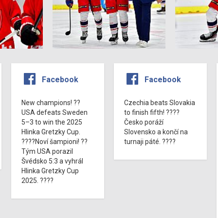
Facebook
Facebook
New champions! ??
Czechia beats Slovakia
USA defeats Sweden
to finish fifth! ????
5–3 to win the 2025
Česko poráží
Hlinka Gretzky Cup.
Slovensko a končí na
????Noví šampioni! ??
turnaji páté. ????
Tým USA porazil
Švédsko 5:3 a vyhrál
Hlinka Gretzky Cup
2025. ????