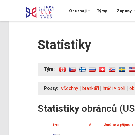
O turnaji
Týmy
Zápasy
Statistiky
Tým:
Posty:
všechny
|
brankáři
|
hráči v poli
|
ob
Statistiky obránců (U
tým
#
Jméno a příjmení