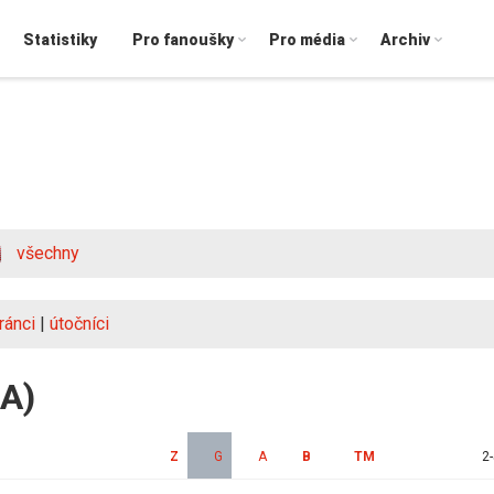
Statistiky
Pro fanoušky
Pro média
Archiv
všechny
ránci
|
útočníci
SA)
Z
G
A
B
TM
2-