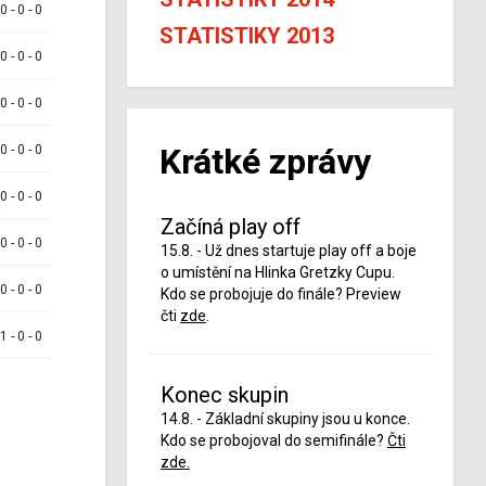
 0 - 0 - 0
STATISTIKY 2013
 0 - 0 - 0
 0 - 0 - 0
Krátké zprávy
 0 - 0 - 0
 0 - 0 - 0
Začíná play off
 0 - 0 - 0
15.8. - Už dnes startuje play off a boje
o umístění na Hlinka Gretzky Cupu.
 0 - 0 - 0
Kdo se probojuje do finále? Preview
čti
zde
.
 1 - 0 - 0
Konec skupin
14.8. - Základní skupiny jsou u konce.
Kdo se probojoval do semifinále?
Čti
zde.