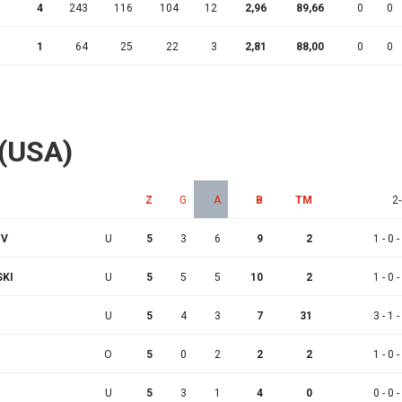
4
243
116
104
12
2,96
89,66
0
0
1
64
25
22
3
2,81
88,00
0
0
 (USA)
Z
G
A
B
TM
2-
OV
U
5
3
6
9
2
1 - 0 -
SKI
U
5
5
5
10
2
1 - 0 -
U
5
4
3
7
31
3 - 1 -
O
5
0
2
2
2
1 - 0 -
U
5
3
1
4
0
0 - 0 -