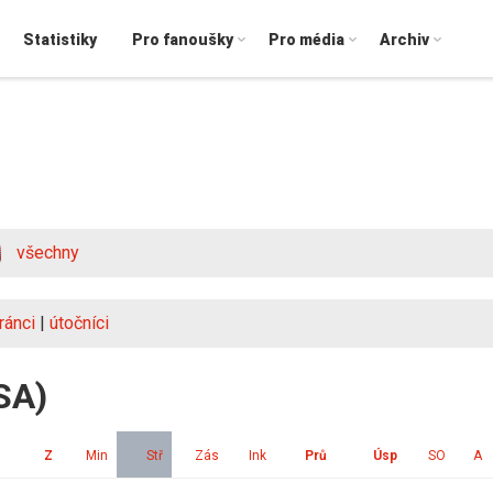
Statistiky
Pro fanoušky
Pro média
Archiv
všechny
ránci
|
útočníci
SA)
Z
Min
Stř
Zás
Ink
Prů
Úsp
SO
A