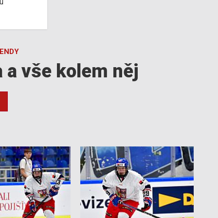
u
GENDY
a a vše kolem něj