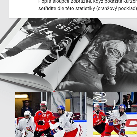
Popis sloupce zobrazíte, když podržíte kurzo
setřídíte dle této statistiky (oranžový podkla