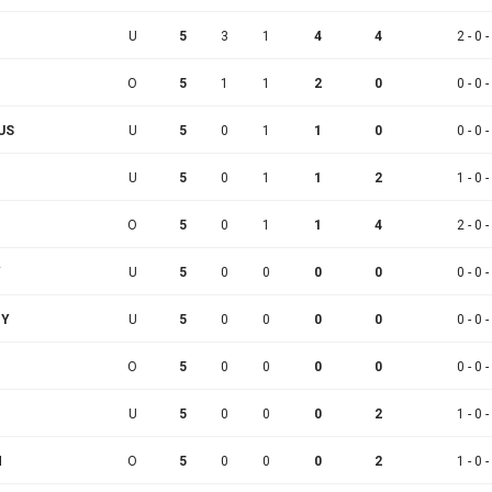
U
5
3
1
4
4
2 - 0 -
O
5
1
1
2
0
0 - 0 -
US
U
5
0
1
1
0
0 - 0 -
U
5
0
1
1
2
1 - 0 -
O
5
0
1
1
4
2 - 0 -
Y
U
5
0
0
0
0
0 - 0 -
NY
U
5
0
0
0
0
0 - 0 -
O
5
0
0
0
0
0 - 0 -
U
5
0
0
0
2
1 - 0 -
N
O
5
0
0
0
2
1 - 0 -