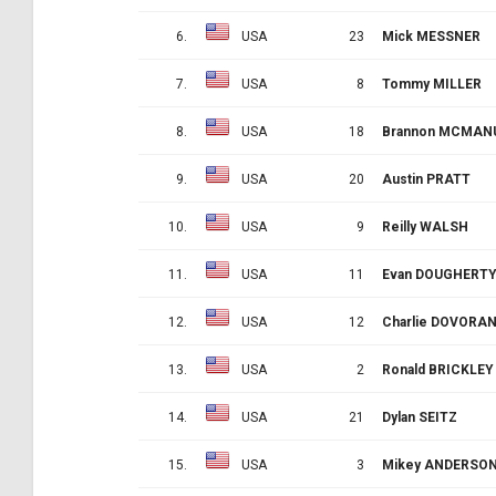
6.
USA
23
Mick MESSNER
7.
USA
8
Tommy MILLER
8.
USA
18
Brannon MCMAN
9.
USA
20
Austin PRATT
10.
USA
9
Reilly WALSH
11.
USA
11
Evan DOUGHERT
12.
USA
12
Charlie DOVORA
13.
USA
2
Ronald BRICKLEY
14.
USA
21
Dylan SEITZ
15.
USA
3
Mikey ANDERSO