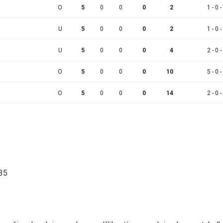
O
5
0
0
0
2
1 - 0 -
U
5
0
0
0
2
1 - 0 -
U
5
0
0
0
4
2 - 0 -
O
5
0
0
0
10
5 - 0 -
O
5
0
0
0
14
2 - 0 -
:35