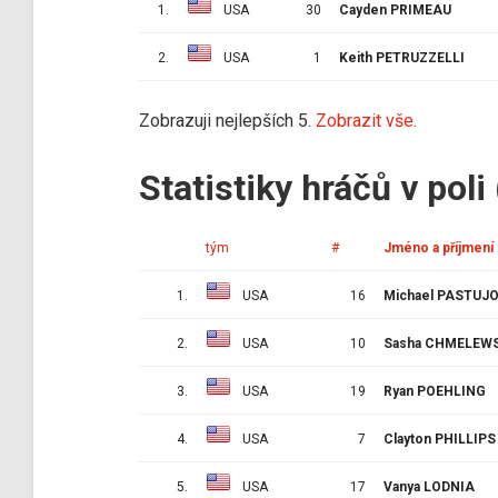
1.
USA
30
Cayden PRIMEAU
2.
USA
1
Keith PETRUZZELLI
Zobrazuji nejlepších 5.
Zobrazit vše.
Statistiky hráčů v poli
tým
#
Jméno a příjmení
1.
USA
16
Michael PASTUJ
2.
USA
10
Sasha CHMELEW
3.
USA
19
Ryan POEHLING
4.
USA
7
Clayton PHILLIPS
5.
USA
17
Vanya LODNIA