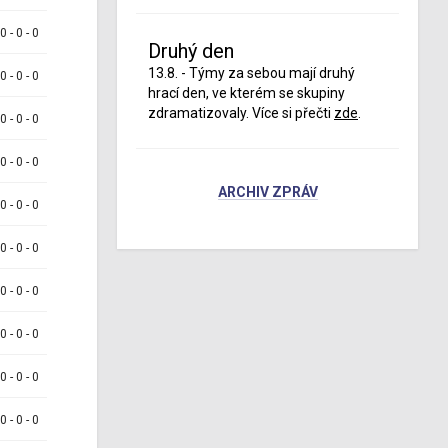
 0 - 0 - 0
Druhý den
13.8. - Týmy za sebou mají druhý
 0 - 0 - 0
hrací den, ve kterém se skupiny
zdramatizovaly. Více si přečti
zde
.
 0 - 0 - 0
 0 - 0 - 0
ARCHIV ZPRÁV
 0 - 0 - 0
 0 - 0 - 0
 0 - 0 - 0
 0 - 0 - 0
 0 - 0 - 0
 0 - 0 - 0