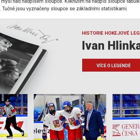
r myši nad nadpisem sloupce. Kliknutím na nadpis sloupce tabulk
d). Tučně jsou vyznačeny sloupce se základními statistikami.
HISTORIE HOKEJOVÉ LE
Ivan Hlink
VÍCE O LEGENDĚ