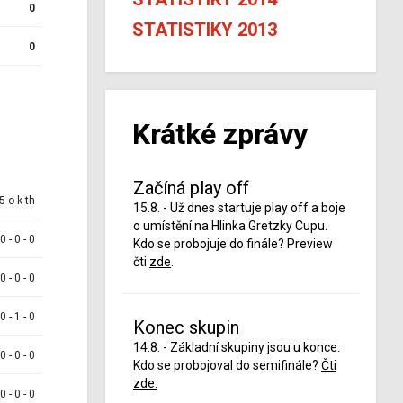
0
STATISTIKY 2013
0
Krátké zprávy
Začíná play off
5-o-k-th
15.8. - Už dnes startuje play off a boje
o umístění na Hlinka Gretzky Cupu.
 0 - 0 - 0
Kdo se probojuje do finále? Preview
čti
zde
.
 0 - 0 - 0
 0 - 1 - 0
Konec skupin
14.8. - Základní skupiny jsou u konce.
 0 - 0 - 0
Kdo se probojoval do semifinále?
Čti
zde.
 0 - 0 - 0