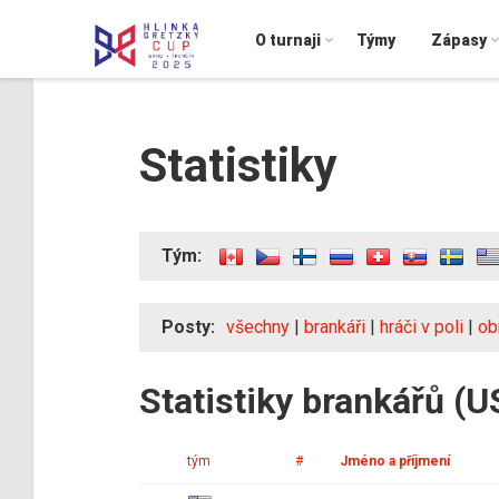
O turnaji
Týmy
Zápasy
Statistiky
Tým:
Posty:
všechny
|
brankáři
|
hráči v poli
|
ob
Statistiky brankářů (U
tým
#
Jméno a příjmení