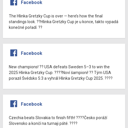
Facebook
The Hlinka Gretzky Cup is over — here’s how the final
standings look. ??Hlinka Gretzky Cup je u konce, takto vypadá
konečné pořadí. ??
Facebook
New champions! ?? USA defeats Sweden 5–3 to win the
2025 Hlinka Gretzky Cup. ????Noví šampioni! ?? Tým USA
porazil Švédsko 5:3 a vyhrál Hlinka Gretzky Cup 2025. ????
Facebook
Czechia beats Slovakia to finish fifth! ????Česko poráží
Slovensko a končí na turnaji páté. ????