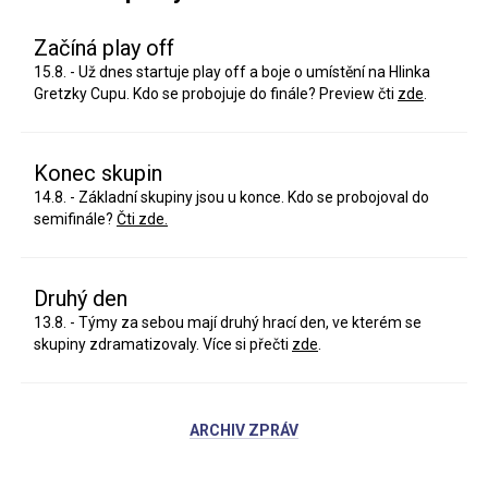
Začíná play off
15.8. - Už dnes startuje play off a boje o umístění na Hlinka
Gretzky Cupu. Kdo se probojuje do finále? Preview čti
zde
.
Konec skupin
14.8. - Základní skupiny jsou u konce. Kdo se probojoval do
semifinále?
Čti zde.
Druhý den
13.8. - Týmy za sebou mají druhý hrací den, ve kterém se
skupiny zdramatizovaly. Více si přečti
zde
.
ARCHIV ZPRÁV