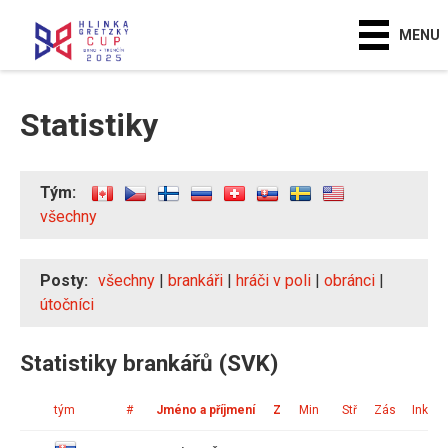
MENU
Statistiky
Tým:
všechny
Posty:
všechny
|
brankáři
|
hráči v poli
|
obránci
|
útočníci
Statistiky brankářů (SVK)
tým
#
Jméno a příjmení
Z
Min
Stř
Zás
Ink