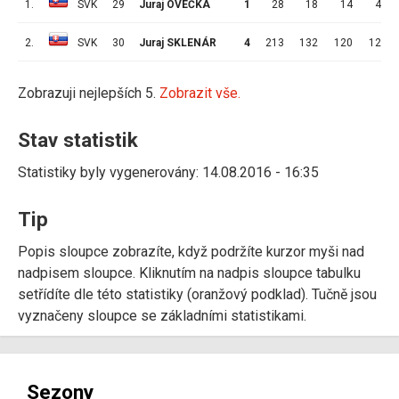
1.
SVK
29
Juraj OVEČKA
1
28
18
14
4
2.
SVK
30
Juraj SKLENÁR
4
213
132
120
12
Zobrazuji nejlepších 5.
Zobrazit vše.
Stav statistik
Statistiky byly vygenerovány: 14.08.2016 - 16:35
Tip
Popis sloupce zobrazíte, když podržíte kurzor myši nad
nadpisem sloupce. Kliknutím na nadpis sloupce tabulku
setřídíte dle této statistiky (oranžový podklad). Tučně jsou
vyznačeny sloupce se základními statistikami.
Sezony