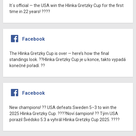
It´s official — the USA win the Hlinka Gretzky Cup for the first
time in 22 years! ????
Facebook
The Hlinka Gretzky Cup is over — here’s how the final
standings look. ??Hlinka Gretzky Cup je u konce, takto vypadá
konečné pořadí. ??
Facebook
New champions! ?? USA defeats Sweden 5–3 to win the
2025 Hlinka Gretzky Cup. ????Noví šampioni! ?? Tým USA
porazil Švédsko 5:3 a vyhrál Hlinka Gretzky Cup 2025. ????