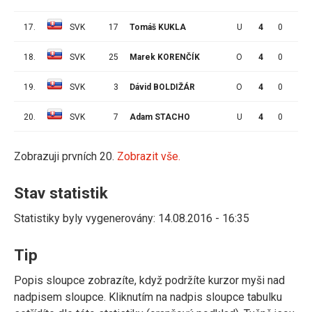
17.
SVK
17
Tomáš KUKLA
U
4
0
0
18.
SVK
25
Marek KORENČÍK
O
4
0
0
19.
SVK
3
Dávid BOLDIŽÁR
O
4
0
0
20.
SVK
7
Adam STACHO
U
4
0
0
Zobrazuji prvních 20.
Zobrazit vše.
Stav statistik
Statistiky byly vygenerovány: 14.08.2016 - 16:35
Tip
Popis sloupce zobrazíte, když podržíte kurzor myši nad
nadpisem sloupce. Kliknutím na nadpis sloupce tabulku