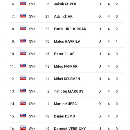
6.
SVK
5
Jakub KÖVER
U
4
2
1
7.
SVK
21
Adam ŽIAK
O
4
0
1
8.
SVK
22
Patrik HREHORČÁK
U
4
2
0
9.
SVK
10
Matúš HAVRILA
U
4
1
0
10.
SVK
16
Peter ELIÁŠ
U
4
0
0
11.
SVK
13
Miloš FAFRÁK
U
4
0
0
12.
SVK
11
Miloš KELEMEN
U
4
0
0
13.
SVK
2
Timotej MARGUS
O
4
0
0
14.
SVK
4
Martin KUPEC
O
4
0
0
15.
SVK
18
Daniel DEMO
O
4
0
0
16.
SVK
19
Dominik VERBICKÝ
U
4
0
0