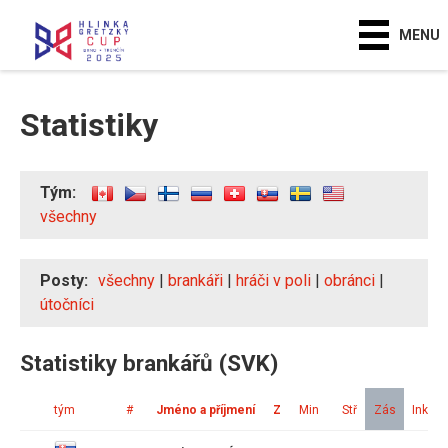
MENU
Statistiky
Tým:
všechny
Posty:
všechny
|
brankáři
|
hráči v poli
|
obránci
|
útočníci
Statistiky brankářů (SVK)
tým
#
Jméno a příjmení
Z
Min
Stř
Zás
Ink