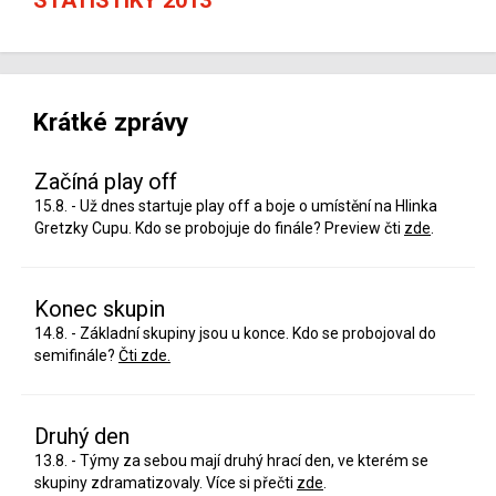
Krátké zprávy
Začíná play off
15.8. - Už dnes startuje play off a boje o umístění na Hlinka
Gretzky Cupu. Kdo se probojuje do finále? Preview čti
zde
.
Konec skupin
14.8. - Základní skupiny jsou u konce. Kdo se probojoval do
semifinále?
Čti zde.
Druhý den
13.8. - Týmy za sebou mají druhý hrací den, ve kterém se
skupiny zdramatizovaly. Více si přečti
zde
.