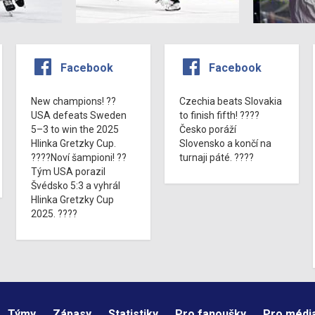
Facebook
Facebook
New champions! ??
Czechia beats Slovakia
USA defeats Sweden
to finish fifth! ????
5–3 to win the 2025
Česko poráží
Hlinka Gretzky Cup.
Slovensko a končí na
????Noví šampioni! ??
turnaji páté. ????
Tým USA porazil
Švédsko 5:3 a vyhrál
Hlinka Gretzky Cup
2025. ????
Týmy
Zápasy
Statistiky
Pro fanoušky
Pro médi