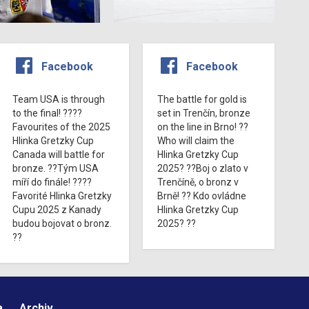
Facebook
Facebook
Team USA is through
The battle for gold is
to the final! ????
set in Trenčín, bronze
Favourites of the 2025
on the line in Brno! ??
Hlinka Gretzky Cup
Who will claim the
Canada will battle for
Hlinka Gretzky Cup
bronze. ??Tým USA
2025? ??Boj o zlato v
míří do finále! ????
Trenčíně, o bronz v
Favorité Hlinka Gretzky
Brně! ?? Kdo ovládne
Cupu 2025 z Kanady
Hlinka Gretzky Cup
budou bojovat o bronz.
2025? ??
??
a
Archiv