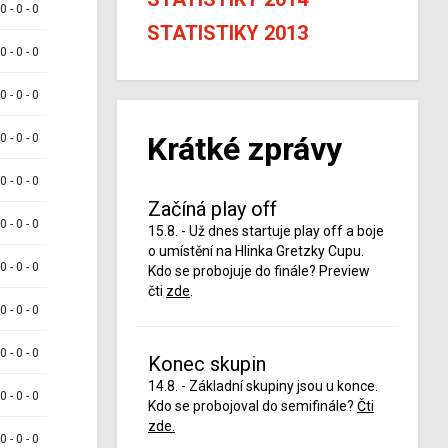
 0 - 0 - 0
STATISTIKY 2013
 0 - 0 - 0
 0 - 0 - 0
Krátké zprávy
 0 - 0 - 0
 0 - 0 - 0
Začíná play off
 0 - 0 - 0
15.8. - Už dnes startuje play off a boje
o umístění na Hlinka Gretzky Cupu.
 0 - 0 - 0
Kdo se probojuje do finále? Preview
čti
zde
.
 0 - 0 - 0
 0 - 0 - 0
Konec skupin
14.8. - Základní skupiny jsou u konce.
 0 - 0 - 0
Kdo se probojoval do semifinále?
Čti
zde.
 0 - 0 - 0