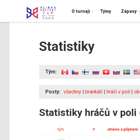
O turnaji
Týmy
Zápasy
Statistiky
Tým:
Posty:
všechny
|
brankáři
|
hráči v poli
|
ob
Statistiky hráčů v poli
tým
#
Jméno a příjmení