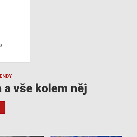
u
GENDY
a a vše kolem něj