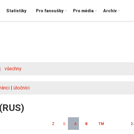
Statistiky
Pro fanoušky
Pro média
Archiv
všechny
ránci
|
útočníci
 (RUS)
Z
G
A
B
TM
2-