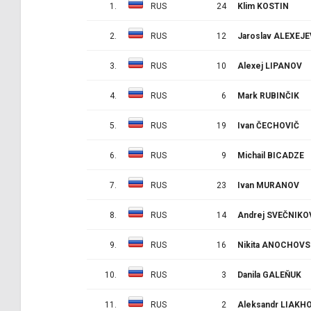
1.
RUS
24
Klim KOSTIN
2.
RUS
12
Jaroslav ALEXEJE
3.
RUS
10
Alexej LIPANOV
4.
RUS
6
Mark RUBINČIK
5.
RUS
19
Ivan ČECHOVIČ
6.
RUS
9
Michail BICADZE
7.
RUS
23
Ivan MURANOV
8.
RUS
14
Andrej SVEČNIKO
9.
RUS
16
Nikita ANOCHOVS
10.
RUS
3
Danila GALEŇUK
11.
RUS
2
Aleksandr LIAKH