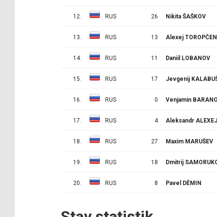
12.
RUS
26
Nikita ŠAŠKOV
13.
RUS
13
Alexej TOROPČE
14.
RUS
11
Daniil LOBANOV
15.
RUS
17
Jevgenij KALABU
16.
RUS
0
Venjamin BARAN
17.
RUS
4
Aleksandr ALEXE
18.
RUS
27
Maxim MARUŠEV
19.
RUS
18
Dmitrij SAMORUK
20.
RUS
8
Pavel DĚMIN
Stav statistik