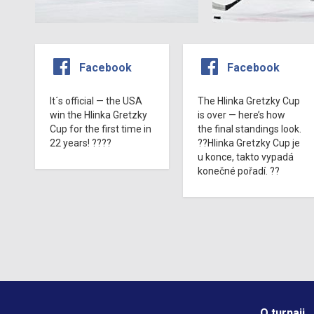
Facebook
Facebook
It´s official — the USA
The Hlinka Gretzky Cup
win the Hlinka Gretzky
is over — here’s how
Cup for the first time in
the final standings look.
22 years! ????
??Hlinka Gretzky Cup je
u konce, takto vypadá
konečné pořadí. ??
O turnaji