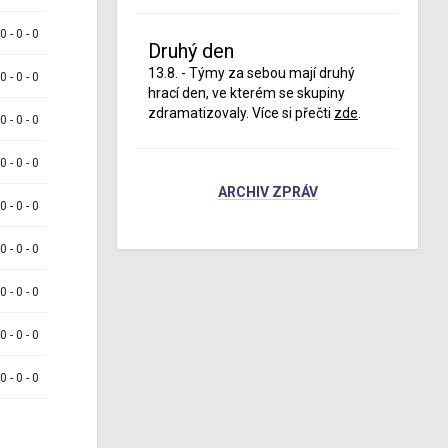
 0 - 0 - 0
Druhý den
13.8. - Týmy za sebou mají druhý
 0 - 0 - 0
hrací den, ve kterém se skupiny
zdramatizovaly. Více si přečti
zde
.
 0 - 0 - 0
 0 - 0 - 0
ARCHIV ZPRÁV
 0 - 0 - 0
 0 - 0 - 0
 0 - 0 - 0
 0 - 0 - 0
 0 - 0 - 0