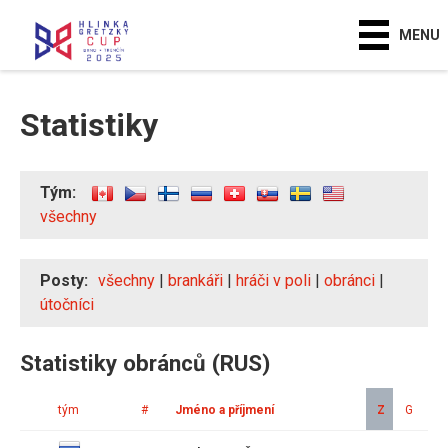
MENU
Statistiky
Tým:
všechny
Posty:
všechny
|
brankáři
|
hráči v poli
|
obránci
|
útočníci
Statistiky obránců (RUS)
tým
#
Jméno a příjmení
Z
G
A