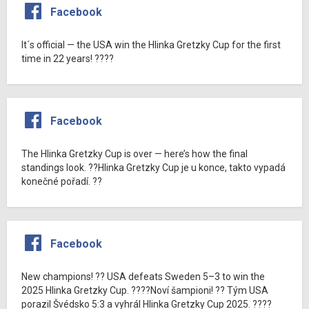
Facebook
It´s official — the USA win the Hlinka Gretzky Cup for the first
time in 22 years! ????
Facebook
The Hlinka Gretzky Cup is over — here’s how the final
standings look. ??Hlinka Gretzky Cup je u konce, takto vypadá
konečné pořadí. ??
Facebook
New champions! ?? USA defeats Sweden 5–3 to win the
2025 Hlinka Gretzky Cup. ????Noví šampioni! ?? Tým USA
porazil Švédsko 5:3 a vyhrál Hlinka Gretzky Cup 2025. ????