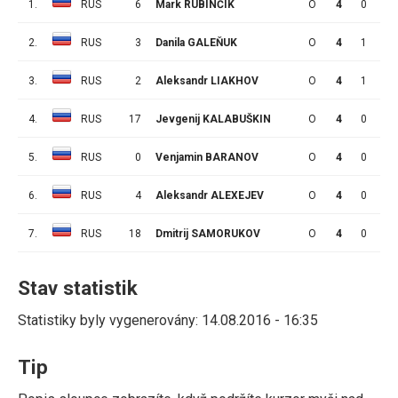
1.
RUS
6
Mark RUBINČIK
O
4
0
3
2.
RUS
3
Danila GALEŇUK
O
4
1
0
3.
RUS
2
Aleksandr LIAKHOV
O
4
1
0
4.
RUS
17
Jevgenij KALABUŠKIN
O
4
0
0
5.
RUS
0
Venjamin BARANOV
O
4
0
0
6.
RUS
4
Aleksandr ALEXEJEV
O
4
0
0
7.
RUS
18
Dmitrij SAMORUKOV
O
4
0
0
Stav statistik
Statistiky byly vygenerovány: 14.08.2016 - 16:35
Tip