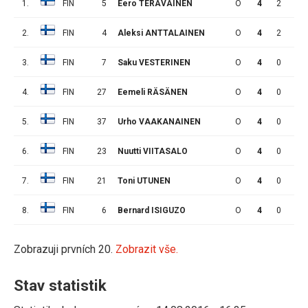
1.
FIN
5
Eero TERÄVÄINEN
O
4
2
1
2.
FIN
4
Aleksi ANTTALAINEN
O
4
2
0
3.
FIN
7
Saku VESTERINEN
O
4
0
1
4.
FIN
27
Eemeli RÄSÄNEN
O
4
0
1
5.
FIN
37
Urho VAAKANAINEN
O
4
0
1
6.
FIN
23
Nuutti VIITASALO
O
4
0
0
7.
FIN
21
Toni UTUNEN
O
4
0
0
8.
FIN
6
Bernard ISIGUZO
O
4
0
0
Zobrazuji prvních 20.
Zobrazit vše.
Stav statistik