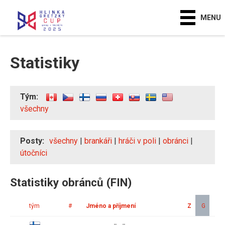
MENU
Statistiky
Tým:
všechny
Posty:
všechny
|
brankáři
|
hráči v poli
|
obránci
|
útočníci
Statistiky obránců (FIN)
tým
#
Jméno a příjmení
Z
G
A