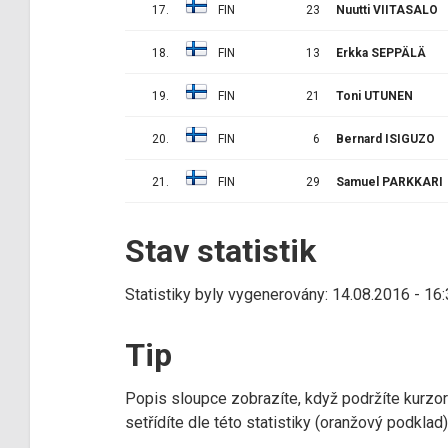
17.
FIN
23
Nuutti VIITASALO
18.
FIN
13
Erkka SEPPÄLÄ
19.
FIN
21
Toni UTUNEN
20.
FIN
6
Bernard ISIGUZO
21.
FIN
29
Samuel PARKKARI
Stav statistik
Statistiky byly vygenerovány: 14.08.2016 - 16
Tip
Popis sloupce zobrazíte, když podržíte kurzo
setřídíte dle této statistiky (oranžový podkla