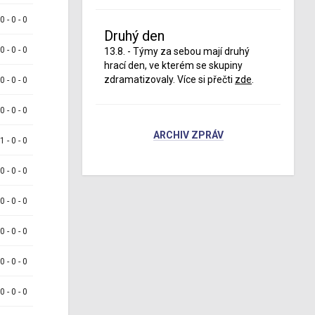
 0 - 0 - 0
Druhý den
 0 - 0 - 0
13.8. - Týmy za sebou mají druhý
hrací den, ve kterém se skupiny
zdramatizovaly. Více si přečti
zde
.
 0 - 0 - 0
 0 - 0 - 0
ARCHIV ZPRÁV
 1 - 0 - 0
 0 - 0 - 0
 0 - 0 - 0
 0 - 0 - 0
 0 - 0 - 0
 0 - 0 - 0