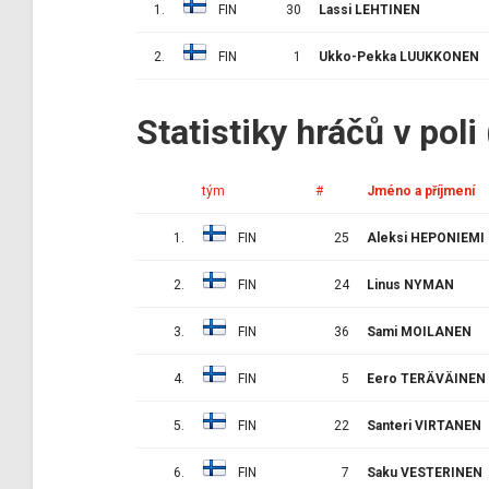
1.
FIN
30
Lassi LEHTINEN
2.
FIN
1
Ukko-Pekka LUUKKONEN
Statistiky hráčů v poli
tým
#
Jméno a příjmení
1.
FIN
25
Aleksi HEPONIEMI
2.
FIN
24
Linus NYMAN
3.
FIN
36
Sami MOILANEN
4.
FIN
5
Eero TERÄVÄINEN
5.
FIN
22
Santeri VIRTANEN
6.
FIN
7
Saku VESTERINEN