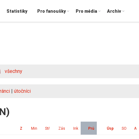
Statistiky
Pro fanoušky
Pro média
Archiv
všechny
ránci
|
útočníci
IN)
Z
Min
Stř
Zás
Ink
Prů
Úsp
SO
A