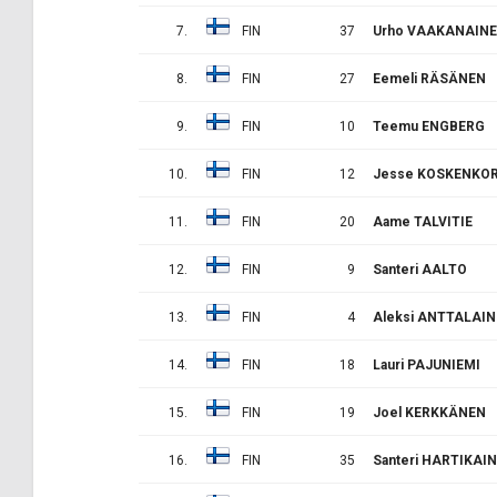
7.
FIN
37
Urho VAAKANAIN
8.
FIN
27
Eemeli RÄSÄNEN
9.
FIN
10
Teemu ENGBERG
10.
FIN
12
Jesse KOSKENKO
11.
FIN
20
Aame TALVITIE
12.
FIN
9
Santeri AALTO
13.
FIN
4
Aleksi ANTTALAI
14.
FIN
18
Lauri PAJUNIEMI
15.
FIN
19
Joel KERKKÄNEN
16.
FIN
35
Santeri HARTIKAI