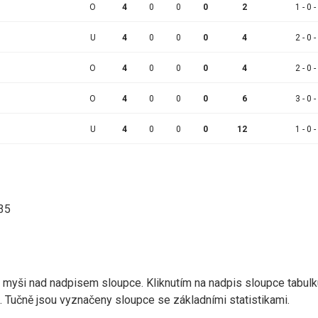
O
4
0
0
0
2
1 - 0 -
U
4
0
0
0
4
2 - 0 -
O
4
0
0
0
4
2 - 0 -
O
4
0
0
0
6
3 - 0 -
U
4
0
0
0
12
1 - 0 -
:35
r myši nad nadpisem sloupce. Kliknutím na nadpis sloupce tabulk
d). Tučně jsou vyznačeny sloupce se základními statistikami.