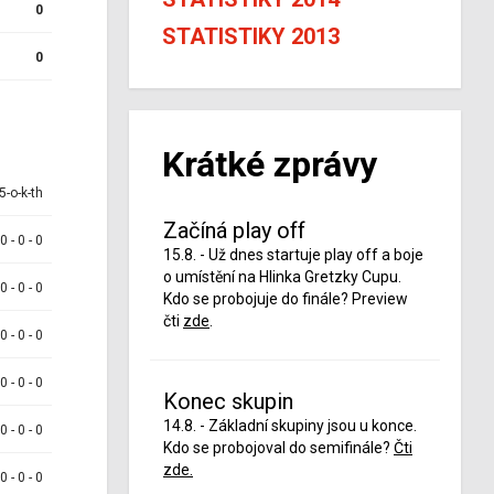
0
STATISTIKY 2013
0
Krátké zprávy
5-o-k-th
Začíná play off
 0 - 0 - 0
15.8. - Už dnes startuje play off a boje
o umístění na Hlinka Gretzky Cupu.
 0 - 0 - 0
Kdo se probojuje do finále? Preview
čti
zde
.
 0 - 0 - 0
 0 - 0 - 0
Konec skupin
14.8. - Základní skupiny jsou u konce.
 0 - 0 - 0
Kdo se probojoval do semifinále?
Čti
zde.
 0 - 0 - 0