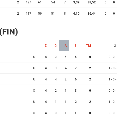
2
124
61
54
7
3,39
88,52
0
0
2
117
59
51
8
4,10
86,44
0
0
 (FIN)
Z
G
A
B
TM
2-
U
4
0
5
5
0
0 - 0 -
U
4
3
4
7
2
1 - 0 -
U
4
4
2
6
2
1 - 0 -
O
4
2
1
3
0
0 - 0 -
U
4
1
1
2
2
1 - 0 -
O
4
0
1
1
0
0 - 0 -