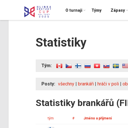
O turnaji
Týmy
Zápasy
Statistiky
Tým:
Posty:
všechny
|
brankáři
|
hráči v poli
|
ob
Statistiky brankářů (F
tým
#
Jméno a příjmení