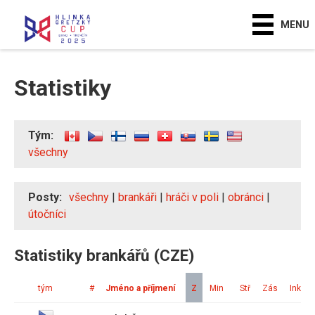
MENU
Statistiky
Tým:
všechny
Posty:
všechny
|
brankáři
|
hráči v poli
|
obránci
|
útočníci
Statistiky brankářů (CZE)
tým
#
Jméno a příjmení
Z
Min
Stř
Zás
Ink