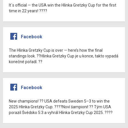
It´s official — the USA win the Hlinka Gretzky Cup for the first
time in 22 years! ????
Facebook
The Hlinka Gretzky Cup is over — here’s how the final
standings look. ??Hlinka Gretzky Cup je u konce, takto vypadá
konečné pořadí. ??
Facebook
New champions! ?? USA defeats Sweden 5–3 to win the
2025 Hlinka Gretzky Cup. ????Noví šampioni! ?? Tým USA
porazil Švédsko 5:3 a vyhrál Hlinka Gretzky Cup 2025. ????