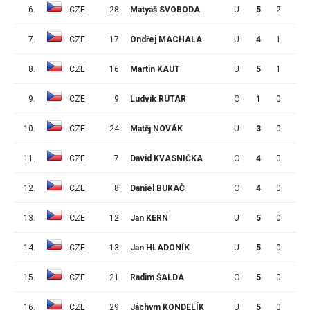
6.
CZE
28
Matyáš SVOBODA
U
5
2
0
7.
CZE
17
Ondřej MACHALA
U
4
1
2
8.
CZE
16
Martin KAUT
U
5
1
3
9.
CZE
9
Ludvík RUTAR
O
1
0
0
10.
CZE
24
Matěj NOVÁK
U
3
0
0
11.
CZE
7
David KVASNIČKA
O
4
0
2
12.
CZE
8
Daniel BUKAČ
O
4
0
1
13.
CZE
12
Jan KERN
U
5
0
4
14.
CZE
13
Jan HLADONÍK
U
5
0
3
15.
CZE
21
Radim ŠALDA
O
5
0
1
16.
CZE
29
Jáchym KONDELÍK
U
5
0
1