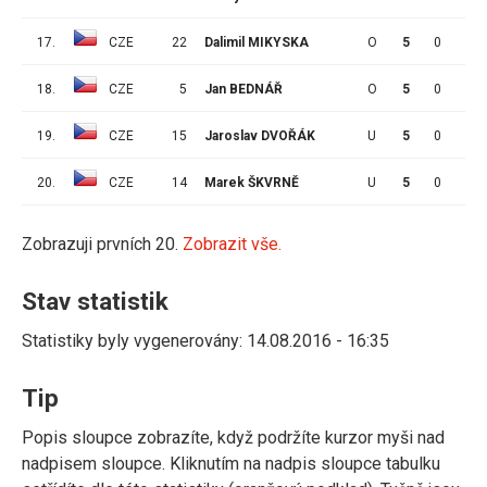
17.
CZE
22
Dalimil MIKYSKA
O
5
0
0
18.
CZE
5
Jan BEDNÁŘ
O
5
0
0
19.
CZE
15
Jaroslav DVOŘÁK
U
5
0
0
20.
CZE
14
Marek ŠKVRNĚ
U
5
0
0
Zobrazuji prvních 20.
Zobrazit vše.
Stav statistik
Statistiky byly vygenerovány: 14.08.2016 - 16:35
Tip
Popis sloupce zobrazíte, když podržíte kurzor myši nad
nadpisem sloupce. Kliknutím na nadpis sloupce tabulku