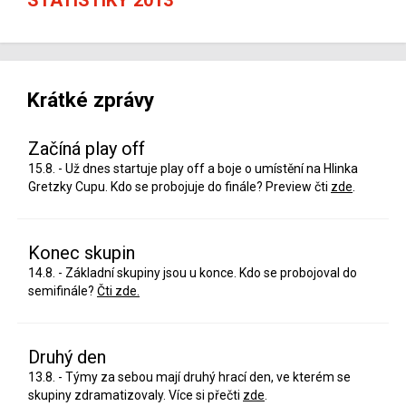
Krátké zprávy
Začíná play off
15.8. - Už dnes startuje play off a boje o umístění na Hlinka
Gretzky Cupu. Kdo se probojuje do finále? Preview čti
zde
.
Konec skupin
14.8. - Základní skupiny jsou u konce. Kdo se probojoval do
semifinále?
Čti zde.
Druhý den
13.8. - Týmy za sebou mají druhý hrací den, ve kterém se
skupiny zdramatizovaly. Více si přečti
zde
.