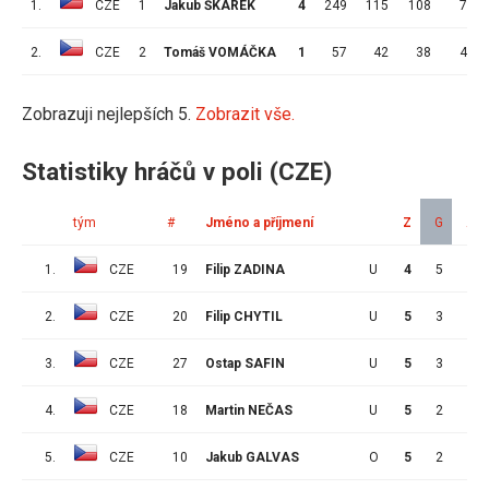
1.
CZE
1
Jakub ŠKAREK
4
249
115
108
7
2.
CZE
2
Tomáš VOMÁČKA
1
57
42
38
4
Zobrazuji nejlepších 5.
Zobrazit vše.
Statistiky hráčů v poli (CZE)
tým
#
Jméno a příjmení
Z
G
A
1.
CZE
19
Filip ZADINA
U
4
5
2
2.
CZE
20
Filip CHYTIL
U
5
3
1
3.
CZE
27
Ostap SAFIN
U
5
3
1
4.
CZE
18
Martin NEČAS
U
5
2
4
5.
CZE
10
Jakub GALVAS
O
5
2
3