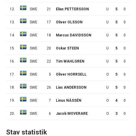
12.
SWE
21
Elias PETTERSSON
U
5
0
0
13.
SWE
17
Oliver OLSSON
U
5
0
0
14.
SWE
18
Marcus DAVIDSSON
U
5
0
0
15.
SWE
20
Oskar STEEN
U
5
0
0
16.
SWE
22
Tim WAHLGREN
U
5
0
0
17.
SWE
5
Oliver HORRSELL
O
5
0
0
18.
SWE
26
Lias ANDERSSON
U
5
0
0
19.
SWE
7
Linus NÄSSÉN
O
4
0
0
20.
SWE
6
Jacob MOVERARE
O
3
0
0
Stav statistik