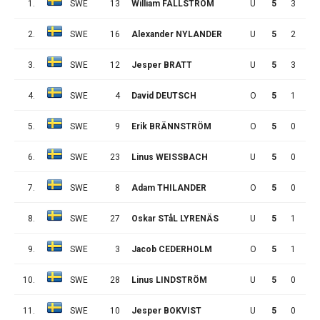
1.
SWE
13
William FÄLLSTRÖM
U
5
3
3
2.
SWE
16
Alexander NYLANDER
U
5
2
4
3.
SWE
12
Jesper BRATT
U
5
3
2
4.
SWE
4
David DEUTSCH
O
5
1
3
5.
SWE
9
Erik BRÄNNSTRÖM
O
5
0
3
6.
SWE
23
Linus WEISSBACH
U
5
0
2
7.
SWE
8
Adam THILANDER
O
5
0
2
8.
SWE
27
Oskar STåL LYRENÄS
U
5
1
0
9.
SWE
3
Jacob CEDERHOLM
O
5
1
0
10.
SWE
28
Linus LINDSTRÖM
U
5
0
1
11.
SWE
10
Jesper BOKVIST
U
5
0
1