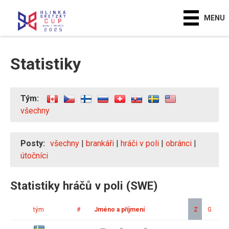
MENU
Statistiky
Tým:
všechny
Posty:
všechny
|
brankáři
|
hráči v poli
|
obránci
|
útočníci
Statistiky hráčů v poli (SWE)
tým
#
Jméno a příjmení
Z
G
A