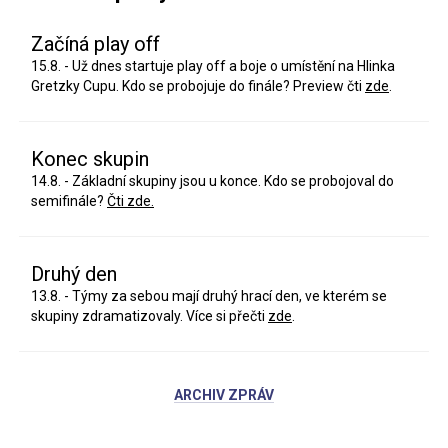
Začíná play off
15.8. - Už dnes startuje play off a boje o umístění na Hlinka
Gretzky Cupu. Kdo se probojuje do finále? Preview čti
zde
.
Konec skupin
14.8. - Základní skupiny jsou u konce. Kdo se probojoval do
semifinále?
Čti zde.
Druhý den
13.8. - Týmy za sebou mají druhý hrací den, ve kterém se
skupiny zdramatizovaly. Více si přečti
zde
.
ARCHIV ZPRÁV