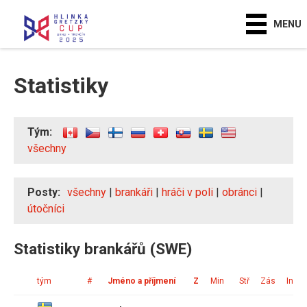
MENU
Statistiky
Tým:
všechny
Posty:
všechny
|
brankáři
|
hráči v poli
|
obránci
|
útočníci
Statistiky brankářů (SWE)
tým
#
Jméno a příjmení
Z
Min
Stř
Zás
Ink