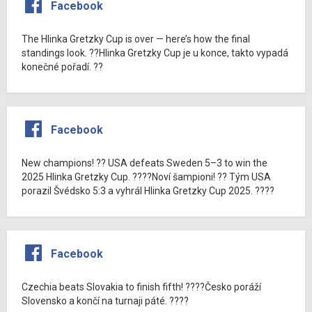
Facebook
The Hlinka Gretzky Cup is over — here’s how the final
standings look. ??Hlinka Gretzky Cup je u konce, takto vypadá
konečné pořadí. ??
Facebook
New champions! ?? USA defeats Sweden 5–3 to win the
2025 Hlinka Gretzky Cup. ????Noví šampioni! ?? Tým USA
porazil Švédsko 5:3 a vyhrál Hlinka Gretzky Cup 2025. ????
Facebook
Czechia beats Slovakia to finish fifth! ????Česko poráží
Slovensko a končí na turnaji páté. ????