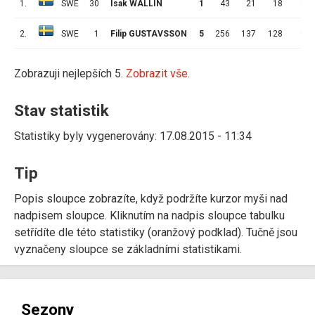
1.
SWE
30
Isak WALLIN
1
43
21
18
3
2.
SWE
1
Filip GUSTAVSSON
5
256
137
128
9
Zobrazuji nejlepších 5.
Zobrazit vše.
Stav statistik
Statistiky byly vygenerovány: 17.08.2015 - 11:34
Tip
Popis sloupce zobrazíte, když podržíte kurzor myši nad
nadpisem sloupce. Kliknutím na nadpis sloupce tabulku
setřídíte dle této statistiky (oranžový podklad). Tučně jsou
vyznačeny sloupce se základními statistikami.
Sezony