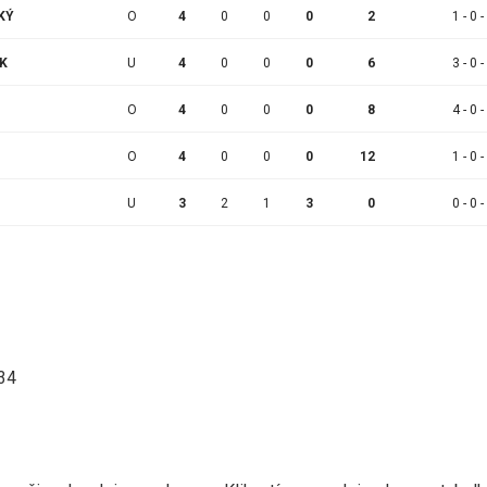
KÝ
O
4
0
0
0
2
1 - 0 -
K
U
4
0
0
0
6
3 - 0 -
O
4
0
0
0
8
4 - 0 -
O
4
0
0
0
12
1 - 0 -
U
3
2
1
3
0
0 - 0 -
:34