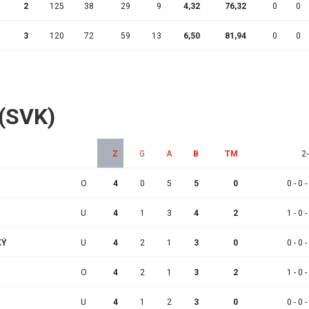
2
125
38
29
9
4,32
76,32
0
0
3
120
72
59
13
6,50
81,94
0
0
 (SVK)
Z
G
A
B
TM
2-
O
4
0
5
5
0
0 - 0 -
U
4
1
3
4
2
1 - 0 -
KÝ
U
4
2
1
3
0
0 - 0 -
O
4
2
1
3
2
1 - 0 -
U
4
1
2
3
0
0 - 0 -