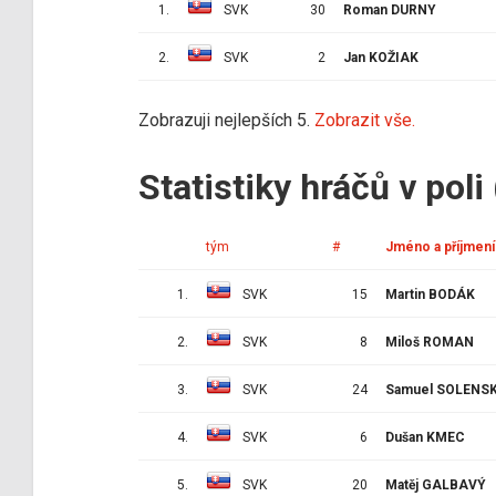
1.
SVK
30
Roman DURNY
2.
SVK
2
Jan KOŽIAK
Zobrazuji nejlepších 5.
Zobrazit vše.
Statistiky hráčů v poli
tým
#
Jméno a příjmení
1.
SVK
15
Martin BODÁK
2.
SVK
8
Miloš ROMAN
3.
SVK
24
Samuel SOLENS
4.
SVK
6
Dušan KMEC
5.
SVK
20
Matěj GALBAVÝ