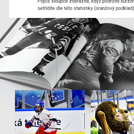
Popis sloupce zobrazíte, když podržíte kurzo
setřídíte dle této statistiky (oranžový podkla