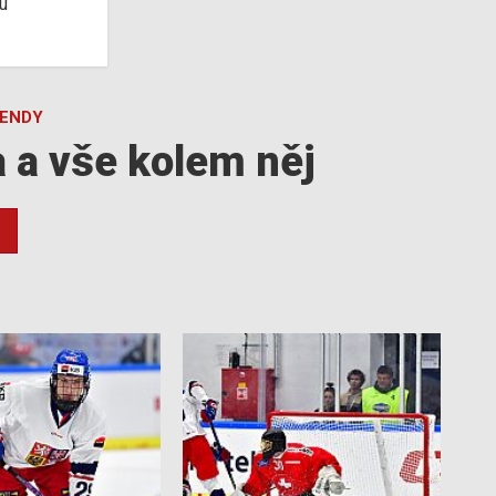
u
GENDY
a a vše kolem něj