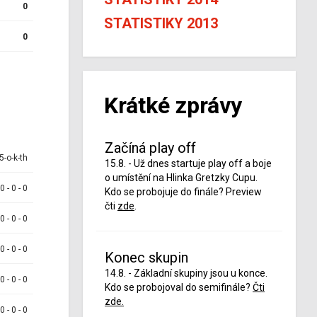
0
STATISTIKY 2013
0
Krátké zprávy
Začíná play off
5-o-k-th
15.8. - Už dnes startuje play off a boje
o umístění na Hlinka Gretzky Cupu.
 0 - 0 - 0
Kdo se probojuje do finále? Preview
čti
zde
.
 0 - 0 - 0
 0 - 0 - 0
Konec skupin
14.8. - Základní skupiny jsou u konce.
 0 - 0 - 0
Kdo se probojoval do semifinále?
Čti
zde.
 0 - 0 - 0