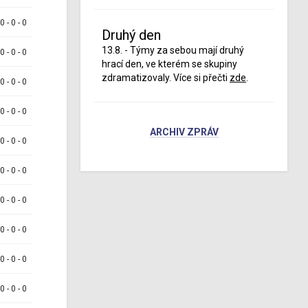
 0 - 0 - 0
Druhý den
13.8. - Týmy za sebou mají druhý
 0 - 0 - 0
hrací den, ve kterém se skupiny
zdramatizovaly. Více si přečti
zde
.
 0 - 0 - 0
 0 - 0 - 0
ARCHIV ZPRÁV
 0 - 0 - 0
 0 - 0 - 0
 0 - 0 - 0
 0 - 0 - 0
 0 - 0 - 0
 0 - 0 - 0