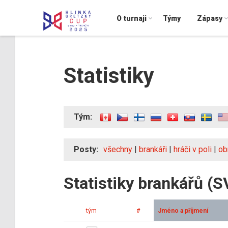
O turnaji
Týmy
Zápasy
Statistiky
Tým:
Posty:
všechny
|
brankáři
|
hráči v poli
|
ob
Statistiky brankářů (S
tým
#
Jméno a příjmení