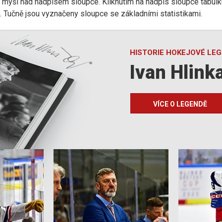
r myši nad nadpisem sloupce. Kliknutím na nadpis sloupce tabulk
d). Tučně jsou vyznačeny sloupce se základními statistikami.
HISTORIE HOKEJOVÉ LE
Ivan Hlink
VÍCE O LEGENDĚ