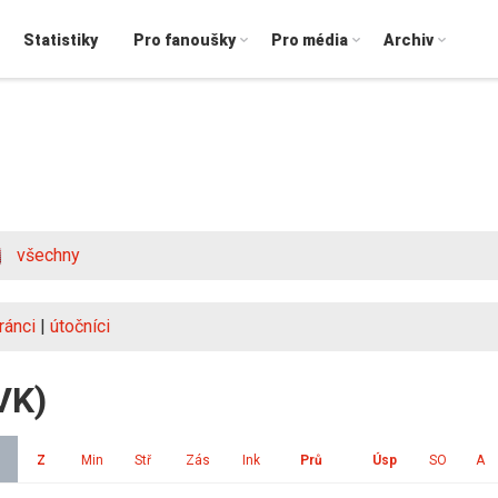
Statistiky
Pro fanoušky
Pro média
Archiv
všechny
ránci
|
útočníci
VK)
Z
Min
Stř
Zás
Ink
Prů
Úsp
SO
A