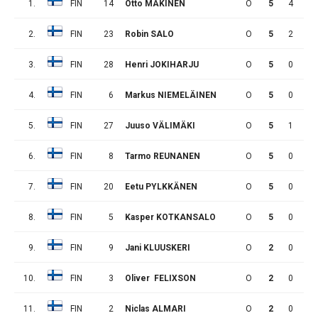
1.
FIN
14
Otto MÄKINEN
O
5
4
1
2.
FIN
23
Robin SALO
O
5
2
0
3.
FIN
28
Henri JOKIHARJU
O
5
0
2
4.
FIN
6
Markus NIEMELÄINEN
O
5
0
2
5.
FIN
27
Juuso VÄLIMÄKI
O
5
1
0
6.
FIN
8
Tarmo REUNANEN
O
5
0
1
7.
FIN
20
Eetu PYLKKÄNEN
O
5
0
0
8.
FIN
5
Kasper KOTKANSALO
O
5
0
0
9.
FIN
9
Jani KLUUSKERI
O
2
0
0
10.
FIN
3
Oliver FELIXSON
O
2
0
0
11.
FIN
2
Niclas ALMARI
O
2
0
0