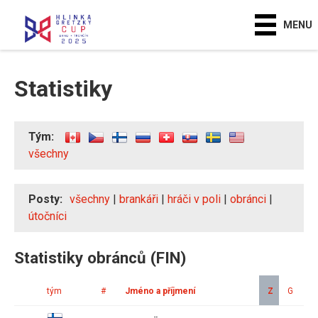
MENU
Statistiky
Tým:
všechny
Posty:
všechny
|
brankáři
|
hráči v poli
|
obránci
|
útočníci
Statistiky obránců (FIN)
tým
#
Jméno a příjmení
Z
G
A