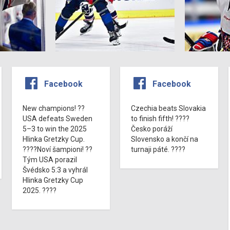
Facebook
Facebook
New champions! ??
Czechia beats Slovakia
USA defeats Sweden
to finish fifth! ????
5–3 to win the 2025
Česko poráží
Hlinka Gretzky Cup.
Slovensko a končí na
????Noví šampioni! ??
turnaji páté. ????
Tým USA porazil
Švédsko 5:3 a vyhrál
Hlinka Gretzky Cup
2025. ????