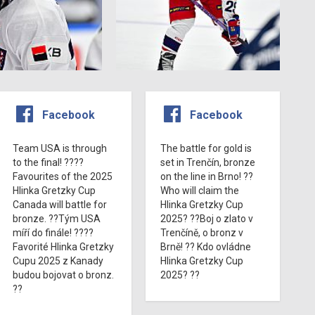
Facebook
Facebook
Team USA is through
The battle for gold is
to the final! ????
set in Trenčín, bronze
Favourites of the 2025
on the line in Brno! ??
Hlinka Gretzky Cup
Who will claim the
Canada will battle for
Hlinka Gretzky Cup
bronze. ??Tým USA
2025? ??Boj o zlato v
míří do finále! ????
Trenčíně, o bronz v
Favorité Hlinka Gretzky
Brně! ?? Kdo ovládne
Cupu 2025 z Kanady
Hlinka Gretzky Cup
budou bojovat o bronz.
2025? ??
??