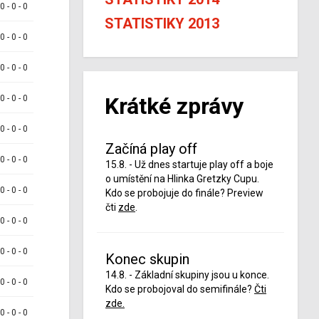
 0 - 0 - 0
STATISTIKY 2013
 0 - 0 - 0
 0 - 0 - 0
Krátké zprávy
 0 - 0 - 0
 0 - 0 - 0
Začíná play off
 0 - 0 - 0
15.8. - Už dnes startuje play off a boje
o umístění na Hlinka Gretzky Cupu.
 0 - 0 - 0
Kdo se probojuje do finále? Preview
čti
zde
.
 0 - 0 - 0
 0 - 0 - 0
Konec skupin
14.8. - Základní skupiny jsou u konce.
 0 - 0 - 0
Kdo se probojoval do semifinále?
Čti
zde.
 0 - 0 - 0