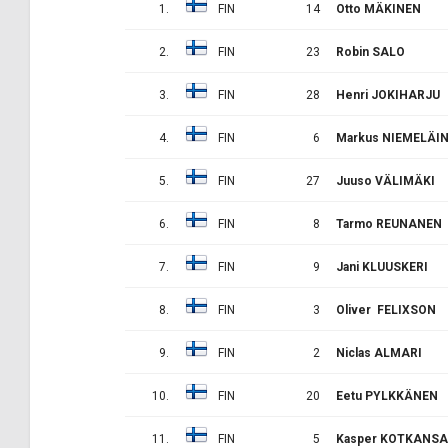
1.
FIN
14
Otto MÄKINEN
2.
FIN
23
Robin SALO
3.
FIN
28
Henri JOKIHARJU
4.
FIN
6
Markus NIEMELÄI
5.
FIN
27
Juuso VÄLIMÄKI
6.
FIN
8
Tarmo REUNANEN
7.
FIN
9
Jani KLUUSKERI
8.
FIN
3
Oliver FELIXSON
9.
FIN
2
Niclas ALMARI
10.
FIN
20
Eetu PYLKKÄNEN
11.
FIN
5
Kasper KOTKANS