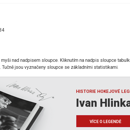
:34
r myši nad nadpisem sloupce. Kliknutím na nadpis sloupce tabulk
d). Tučně jsou vyznačeny sloupce se základními statistikami.
HISTORIE HOKEJOVÉ LE
Ivan Hlink
VÍCE O LEGENDĚ