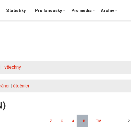
Statistiky
Pro fanoušky
Pro média
Archiv
všechny
ránci
|
útočníci
N)
Z
G
A
B
TM
2-