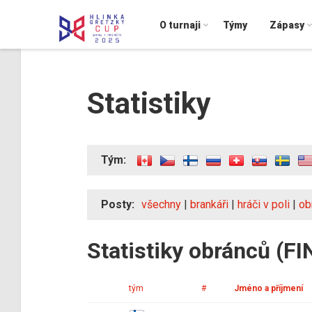
O turnaji
Týmy
Zápasy
Statistiky
Tým:
Posty:
všechny
|
brankáři
|
hráči v poli
|
ob
Statistiky obránců (FI
tým
#
Jméno a příjmení