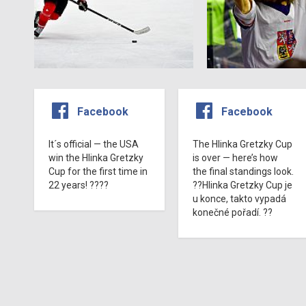
Facebook
Facebook
It´s official — the USA
The Hlinka Gretzky Cup
win the Hlinka Gretzky
is over — here’s how
Cup for the first time in
the final standings look.
22 years! ????
??Hlinka Gretzky Cup je
u konce, takto vypadá
konečné pořadí. ??