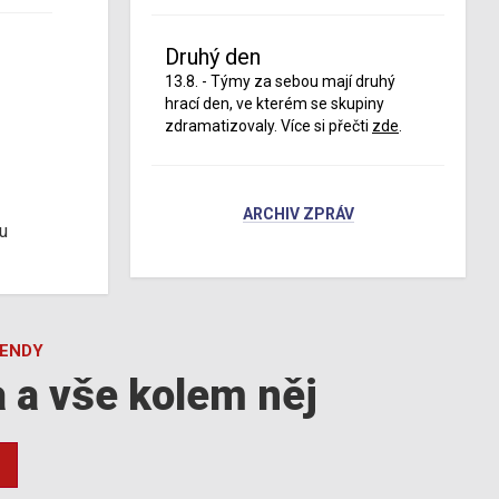
Druhý den
13.8. - Týmy za sebou mají druhý
hrací den, ve kterém se skupiny
zdramatizovaly. Více si přečti
zde
.
ARCHIV ZPRÁV
u
GENDY
a a vše kolem něj