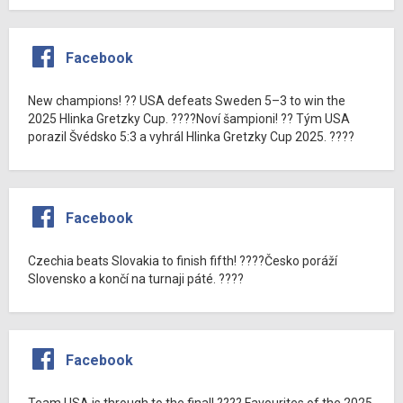
Facebook
New champions! ?? USA defeats Sweden 5–3 to win the
2025 Hlinka Gretzky Cup. ????Noví šampioni! ?? Tým USA
porazil Švédsko 5:3 a vyhrál Hlinka Gretzky Cup 2025. ????
Facebook
Czechia beats Slovakia to finish fifth! ????Česko poráží
Slovensko a končí na turnaji páté. ????
Facebook
Team USA is through to the final! ???? Favourites of the 2025