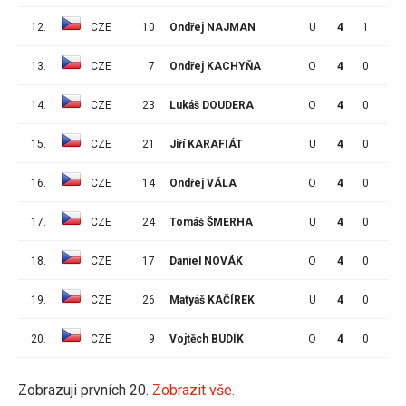
12.
CZE
10
Ondřej NAJMAN
U
4
1
0
13.
CZE
7
Ondřej KACHYŇA
O
4
0
1
14.
CZE
23
Lukáš DOUDERA
O
4
0
1
15.
CZE
21
Jiří KARAFIÁT
U
4
0
0
16.
CZE
14
Ondřej VÁLA
O
4
0
0
17.
CZE
24
Tomáš ŠMERHA
U
4
0
0
18.
CZE
17
Daniel NOVÁK
O
4
0
0
19.
CZE
26
Matyáš KAČÍREK
U
4
0
0
20.
CZE
9
Vojtěch BUDÍK
O
4
0
0
Zobrazuji prvních 20.
Zobrazit vše.