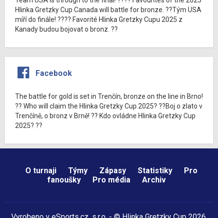
Hlinka Gretzky Cup Canada will battle for bronze. ??Tým USA
míří do finále! ???? Favorité Hlinka Gretzky Cupu 2025 z
Kanady budou bojovat o bronz. ??
Facebook
The battle for gold is set in Trenčín, bronze on the line in Brno!
?? Who will claim the Hlinka Gretzky Cup 2025? ??Boj o zlato v
Trenčíně, o bronz v Brně! ?? Kdo ovládne Hlinka Gretzky Cup
2025? ??
O turnaji
Týmy
Zápasy
Statistiky
Pro
fanoušky
Pro média
Archiv
Vyrobeno v
eSports.cz
, s.r.o. - © Hlinka Gretzky Cup 2026,