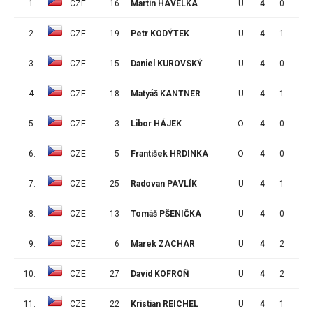
1.
CZE
16
Martin HAVELKA
U
4
0
0
2.
CZE
19
Petr KODÝTEK
U
4
1
1
3.
CZE
15
Daniel KUROVSKÝ
U
4
0
0
4.
CZE
18
Matyáš KANTNER
U
4
1
0
5.
CZE
3
Libor HÁJEK
O
4
0
1
6.
CZE
5
František HRDINKA
O
4
0
2
7.
CZE
25
Radovan PAVLÍK
U
4
1
0
8.
CZE
13
Tomáš PŠENIČKA
U
4
0
0
9.
CZE
6
Marek ZACHAR
U
4
2
2
10.
CZE
27
David KOFROŇ
U
4
2
1
11.
CZE
22
Kristian REICHEL
U
4
1
2