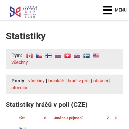
MENU
Statistiky
Tým:
všechny
Posty:
všechny
|
brankáři
|
hráči v poli
|
obránci
|
útočníci
Statistiky hráčů v poli (CZE)
tým
#
Jméno a příjmení
Z
G
A