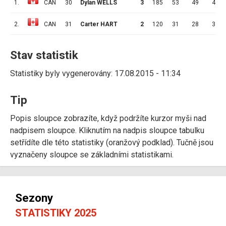
1.
CAN
30
Dylan WELLS
3
185
53
49
4
2.
CAN
31
Carter HART
2
120
31
28
3
Stav statistik
Statistiky byly vygenerovány: 17.08.2015 - 11:34
Tip
Popis sloupce zobrazíte, když podržíte kurzor myši nad
nadpisem sloupce. Kliknutím na nadpis sloupce tabulku
setřídíte dle této statistiky (oranžový podklad). Tučně jsou
vyznačeny sloupce se základními statistikami.
Sezony
STATISTIKY 2025