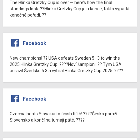
The Hlinka Gretzky Cup is over — here’s how the final
standings look. ??Hlinka Gretzky Cup je u konce, takto vypadá
konečné pořadí. ??
Facebook
New champions! ?? USA defeats Sweden 5–3 to win the
2025 Hlinka Gretzky Cup. ????Noví šampioni! ?? Tým USA
porazil Švédsko 5:3 a vyhrál Hlinka Gretzky Cup 2025. ????
Facebook
Czechia beats Slovakia to finish fifth! ????Česko poráží
Slovensko a končí na turnaji páté. ????