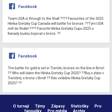
Facebook
Team USA is through to the final! ???? Favourites of the 2025
Hlinka Gretzky Cup Canada will battle for bronze. ??Tým USA
míří do finále! ???? Favorité Hlinka Gretzky Cupu 2025 z
Kanady budou bojovat o bronz. ??
Facebook
The battle for gold is set in Trenčín, bronze on the line in Brno!
?? Who will claim the Hlinka Gretzky Cup 2025? ??Boj o zlato v
Trenčíně, o bronz v Brně! ?? Kdo ovládne Hlinka Gretzky Cup
2025? ??
O turnaji
Týmy
Zápasy
Statistiky
Pro
fanoušky
Pro média
Archiv