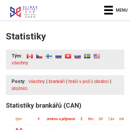
MENU
Statistiky
Tým:
všechny
Posty:
všechny
|
brankáři
|
hráči v poli
|
obránci
|
útočníci
Statistiky brankářů (CAN)
tým
#
Jméno a příjmení
Z
Min
Stř
Zás
Ink