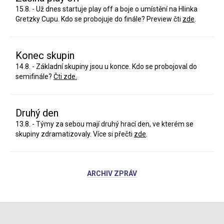
15.8. - Už dnes startuje play off a boje o umístění na Hlinka
Gretzky Cupu. Kdo se probojuje do finále? Preview čti
zde
.
Konec skupin
14.8. - Základní skupiny jsou u konce. Kdo se probojoval do
semifinále?
Čti zde.
Druhý den
13.8. - Týmy za sebou mají druhý hrací den, ve kterém se
skupiny zdramatizovaly. Více si přečti
zde
.
ARCHIV ZPRÁV