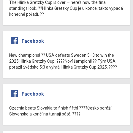
The Hlinka Gretzky Cup is over — here’s how the final
standings look. ??Hlinka Gretzky Cup je u konce, takto vypadá
konečné pořadí. ??
Facebook
New champions! ?? USA defeats Sweden 5–3 to win the
2025 Hlinka Gretzky Cup. ????Noví šampioni! ?? Tým USA
porazil Švédsko 5:3 a vyhrál Hlinka Gretzky Cup 2025. ????
Facebook
Czechia beats Slovakia to finish fifth! ????Česko poráží
Slovensko a končí na turnaji páté. ????