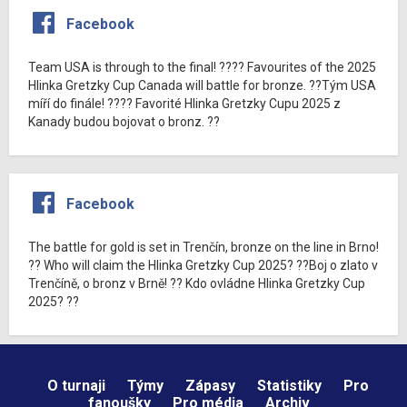
Facebook
Team USA is through to the final! ???? Favourites of the 2025
Hlinka Gretzky Cup Canada will battle for bronze. ??Tým USA
míří do finále! ???? Favorité Hlinka Gretzky Cupu 2025 z
Kanady budou bojovat o bronz. ??
Facebook
The battle for gold is set in Trenčín, bronze on the line in Brno!
?? Who will claim the Hlinka Gretzky Cup 2025? ??Boj o zlato v
Trenčíně, o bronz v Brně! ?? Kdo ovládne Hlinka Gretzky Cup
2025? ??
O turnaji
Týmy
Zápasy
Statistiky
Pro
fanoušky
Pro média
Archiv