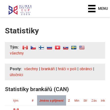
MENU
Statistiky
Tým:
všechny
Posty:
všechny
|
brankáři
|
hráči v poli
|
obránci
|
útočníci
Statistiky brankářů (CAN)
tým
#
Jméno a příjmení
Z
Min
Stř
Zás
Ink