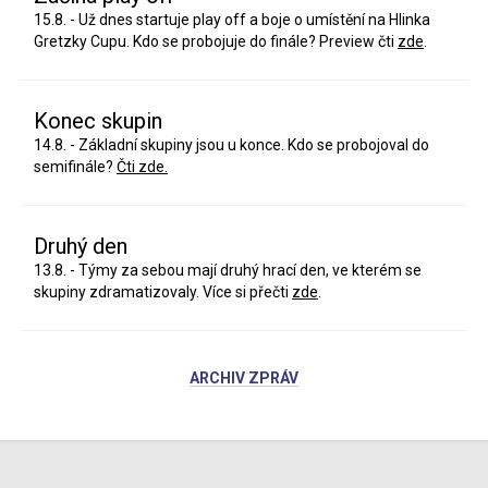
15.8. - Už dnes startuje play off a boje o umístění na Hlinka
Gretzky Cupu. Kdo se probojuje do finále? Preview čti
zde
.
Konec skupin
14.8. - Základní skupiny jsou u konce. Kdo se probojoval do
semifinále?
Čti zde.
Druhý den
13.8. - Týmy za sebou mají druhý hrací den, ve kterém se
skupiny zdramatizovaly. Více si přečti
zde
.
ARCHIV ZPRÁV