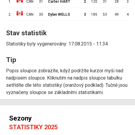
1.
CAN
31
Carter HART
2
120
31
28
3
2.
CAN
30
Dylan WELLS
3
185
53
49
4
Stav statistik
Statistiky byly vygenerovány: 17.08.2015 - 11:34
Tip
Popis sloupce zobrazíte, když podržíte kurzor myši nad
nadpisem sloupce. Kliknutím na nadpis sloupce tabulku
setřídíte dle této statistiky (oranžový podklad). Tučně jsou
vyznačeny sloupce se základními statistikami.
Sezony
STATISTIKY 2025