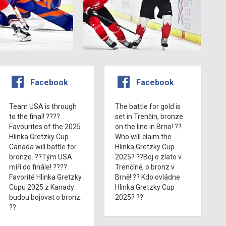
Facebook
Facebook
Team USA is through
The battle for gold is
to the final! ????
set in Trenčín, bronze
Favourites of the 2025
on the line in Brno! ??
Hlinka Gretzky Cup
Who will claim the
Canada will battle for
Hlinka Gretzky Cup
bronze. ??Tým USA
2025? ??Boj o zlato v
míří do finále! ????
Trenčíně, o bronz v
Favorité Hlinka Gretzky
Brně! ?? Kdo ovládne
Cupu 2025 z Kanady
Hlinka Gretzky Cup
budou bojovat o bronz.
2025? ??
??