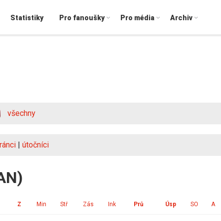
Statistiky
Pro fanoušky
Pro média
Archiv
všechny
ránci
|
útočníci
CAN)
Z
Min
Stř
Zás
Ink
Prů
Úsp
SO
A