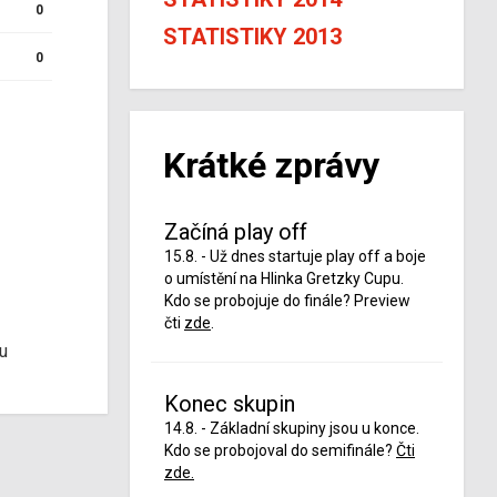
0
STATISTIKY 2013
0
Krátké zprávy
Začíná play off
15.8. - Už dnes startuje play off a boje
o umístění na Hlinka Gretzky Cupu.
Kdo se probojuje do finále? Preview
čti
zde
.
u
Konec skupin
14.8. - Základní skupiny jsou u konce.
Kdo se probojoval do semifinále?
Čti
zde.