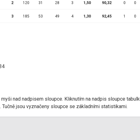
2
120
31
28
3
1,50
90,32
0
0
3
185
53
49
4
1,30
92,45
1
0
:34
r myši nad nadpisem sloupce. Kliknutím na nadpis sloupce tabulk
d). Tučně jsou vyznačeny sloupce se základními statistikami.