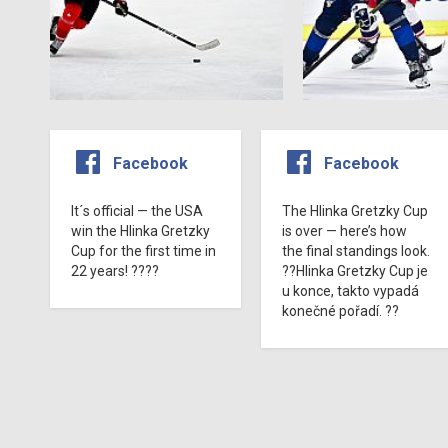
Facebook
Facebook
It´s official — the USA
The Hlinka Gretzky Cup
win the Hlinka Gretzky
is over — here’s how
Cup for the first time in
the final standings look.
22 years! ????
??Hlinka Gretzky Cup je
u konce, takto vypadá
konečné pořadí. ??