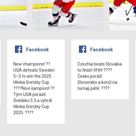
Facebook
Facebook
New champions! ??
Czechia beats Slovakia
USA defeats Sweden
to finish fifth! ????
5–3 to win the 2025
Česko poráží
Hlinka Gretzky Cup.
Slovensko a končí na
????Noví šampioni! ??
turnaji páté. ????
Tým USA porazil
Švédsko 5:3 a vyhrál
Hlinka Gretzky Cup
2025. ????