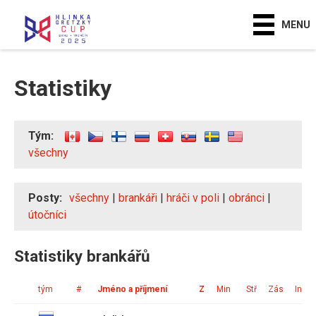
MENU
Statistiky
Tým:
všechny
Posty:
všechny
|
brankáři
|
hráči v poli
|
obránci
|
útočníci
Statistiky brankářů
tým
#
Jméno a příjmení
Z
Min
Stř
Zás
Ink