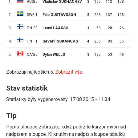
1.
RUS
30
Vladislav SUKHACHEV
3
165
112
108
4
2.
SWE
1
Filip GUSTAVSSON
5
256
137
128
9
3.
FIN
30
Leavi LAAKSO
1
60
28
26
2
4.
FIN
1
Severi ISOKANGAS
4
236
93
86
7
5.
CAN
30
Dylan WELLS
3
185
53
49
4
Zobrazuji nejlepších 5.
Zobrazit vše.
Stav statistik
Statistiky byly vygenerovány: 17.08.2015 - 11:34
Tip
Popis sloupce zobrazíte, když podržíte kurzor myši nad
nadpisem sloupce. Kliknutím na nadpis sloupce tabulku