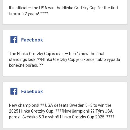
It´s official — the USA win the Hlinka Gretzky Cup for the first
time in 22 years! ????
Facebook
The Hlinka Gretzky Cup is over — here’s how the final
standings look. ??Hlinka Gretzky Cup je u konce, takto vypadá
konečné pořadí. ??
Facebook
New champions! ?? USA defeats Sweden 5–3 to win the
2025 Hlinka Gretzky Cup. ????Noví šampioni! ?? Tým USA
porazil Švédsko 5:3 a vyhrál Hlinka Gretzky Cup 2025. ????