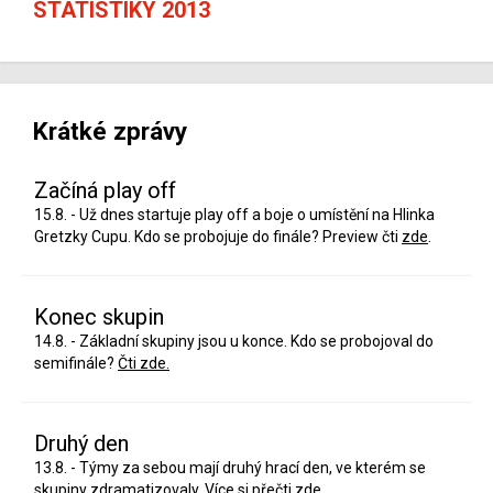
STATISTIKY 2013
Krátké zprávy
Začíná play off
15.8. - Už dnes startuje play off a boje o umístění na Hlinka
Gretzky Cupu. Kdo se probojuje do finále? Preview čti
zde
.
Konec skupin
14.8. - Základní skupiny jsou u konce. Kdo se probojoval do
semifinále?
Čti zde.
Druhý den
13.8. - Týmy za sebou mají druhý hrací den, ve kterém se
skupiny zdramatizovaly. Více si přečti
zde
.