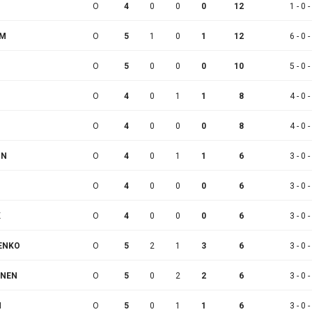
O
4
0
0
0
12
1 - 0 -
LM
O
5
1
0
1
12
6 - 0 -
O
5
0
0
0
10
5 - 0 -
O
4
0
1
1
8
4 - 0 -
O
4
0
0
0
8
4 - 0 -
ON
O
4
0
1
1
6
3 - 0 -
O
4
0
0
0
6
3 - 0 -
K
O
4
0
0
0
6
3 - 0 -
VENKO
O
5
2
1
3
6
3 - 0 -
INEN
O
5
0
2
2
6
3 - 0 -
N
O
5
0
1
1
6
3 - 0 -