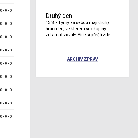
 0 - 0 - 0
Druhý den
13.8. - Týmy za sebou mají druhý
 0 - 0 - 0
hrací den, ve kterém se skupiny
zdramatizovaly. Více si přečti
zde
.
 0 - 0 - 0
 0 - 0 - 0
ARCHIV ZPRÁV
 0 - 0 - 0
 0 - 0 - 0
 0 - 0 - 0
 0 - 0 - 0
 0 - 0 - 0