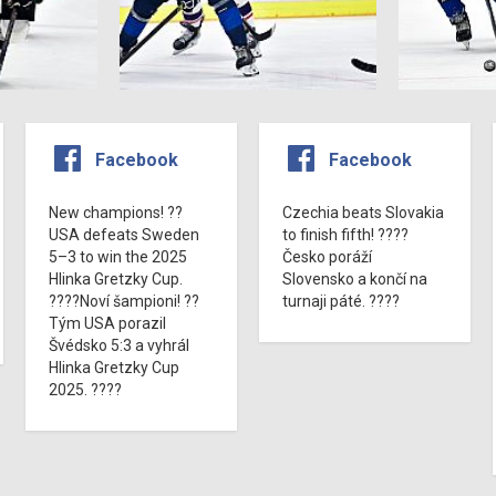
Facebook
Facebook
New champions! ??
Czechia beats Slovakia
USA defeats Sweden
to finish fifth! ????
5–3 to win the 2025
Česko poráží
Hlinka Gretzky Cup.
Slovensko a končí na
????Noví šampioni! ??
turnaji páté. ????
Tým USA porazil
Švédsko 5:3 a vyhrál
Hlinka Gretzky Cup
2025. ????