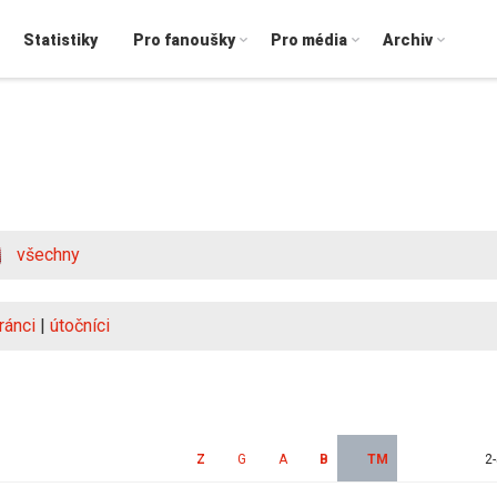
Statistiky
Pro fanoušky
Pro média
Archiv
všechny
ránci
|
útočníci
Z
G
A
B
TM
2-