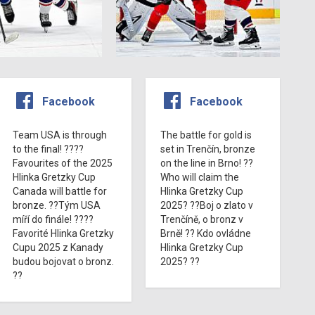
Facebook
Facebook
Team USA is through
The battle for gold is
to the final! ????
set in Trenčín, bronze
Favourites of the 2025
on the line in Brno! ??
Hlinka Gretzky Cup
Who will claim the
Canada will battle for
Hlinka Gretzky Cup
bronze. ??Tým USA
2025? ??Boj o zlato v
míří do finále! ????
Trenčíně, o bronz v
Favorité Hlinka Gretzky
Brně! ?? Kdo ovládne
Cupu 2025 z Kanady
Hlinka Gretzky Cup
budou bojovat o bronz.
2025? ??
??