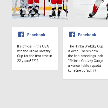
Facebook
Facebook
It´s official — the USA
The Hlinka Gretzky Cup
win the Hlinka Gretzky
is over — here’s how
Cup for the first time in
the final standings look.
22 years! ????
??Hlinka Gretzky Cup je
u konce, takto vypadá
konečné pořadí. ??