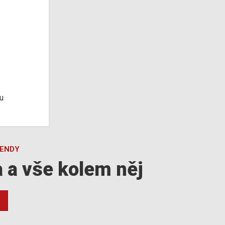
u
GENDY
a a vše kolem něj