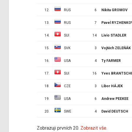
12.
RUS
6
Nikita GROMOV
13.
RUS
7
Pavel RYZHENKO
14.
SUI
14
Livio STADLER
15.
SVK
3
Vojtěch ZELEŇÁK
16.
USA
4
Ty FARMER
17.
SUI
16
Yves BRANTSCH
18.
CZE
3
Libor HÁJEK
19.
USA
6
Andrew PEEKEE
20.
SWE
4
David DEUTSCH
Zobrazuji prvních 20.
Zobrazit vše.