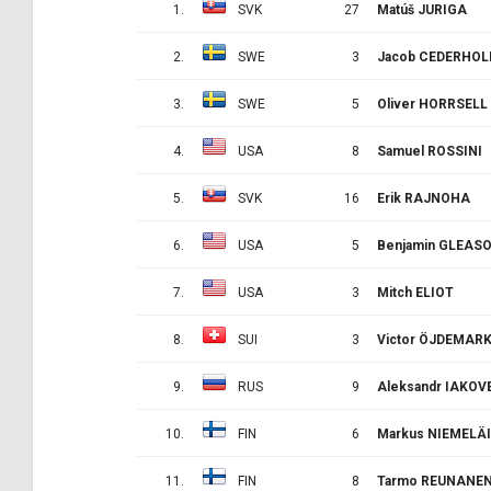
1.
SVK
27
Matúš JURIGA
2.
SWE
3
Jacob CEDERHO
3.
SWE
5
Oliver HORRSELL
4.
USA
8
Samuel ROSSINI
5.
SVK
16
Erik RAJNOHA
6.
USA
5
Benjamin GLEAS
7.
USA
3
Mitch ELIOT
8.
SUI
3
Victor ÖJDEMAR
9.
RUS
9
Aleksandr IAKO
10.
FIN
6
Markus NIEMELÄ
11.
FIN
8
Tarmo REUNANE