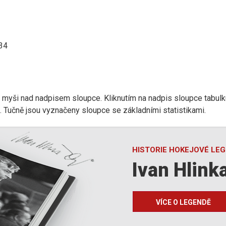
:34
r myši nad nadpisem sloupce. Kliknutím na nadpis sloupce tabulk
d). Tučně jsou vyznačeny sloupce se základními statistikami.
HISTORIE HOKEJOVÉ LE
Ivan Hlink
VÍCE O LEGENDĚ