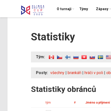
O turnaji
Týmy
Zápasy
Statistiky
Tým:
Posty:
všechny
|
brankáři
|
hráči v poli
|
ob
Statistiky obránců
tým
#
Jméno a příjmení