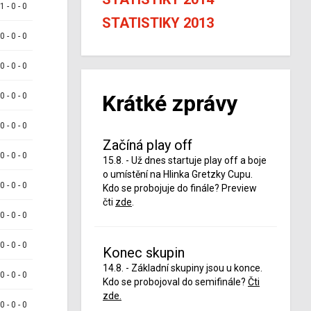
 1 - 0 - 0
STATISTIKY 2013
 0 - 0 - 0
 0 - 0 - 0
Krátké zprávy
 0 - 0 - 0
 0 - 0 - 0
Začíná play off
 0 - 0 - 0
15.8. - Už dnes startuje play off a boje
o umístění na Hlinka Gretzky Cupu.
 0 - 0 - 0
Kdo se probojuje do finále? Preview
čti
zde
.
 0 - 0 - 0
 0 - 0 - 0
Konec skupin
14.8. - Základní skupiny jsou u konce.
 0 - 0 - 0
Kdo se probojoval do semifinále?
Čti
zde.
 0 - 0 - 0