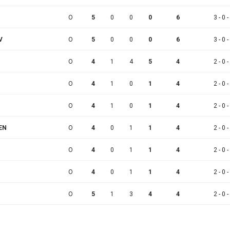
O
5
0
0
0
6
3 - 0 -
V
O
5
0
0
0
6
3 - 0 -
O
4
1
4
5
4
2 - 0 -
O
4
1
0
1
4
2 - 0 -
O
4
1
0
1
4
2 - 0 -
EN
O
4
0
1
1
4
2 - 0 -
O
4
0
1
1
4
2 - 0 -
O
4
0
1
1
4
2 - 0 -
O
5
1
3
4
4
2 - 0 -