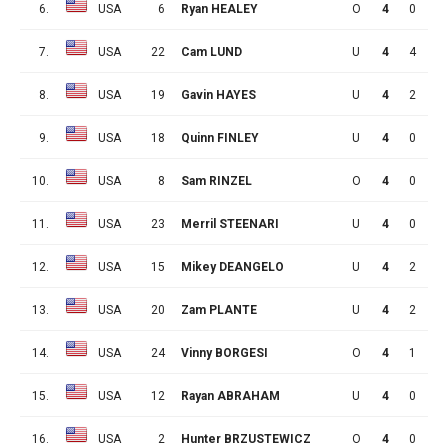
6.
USA
6
Ryan HEALEY
O
4
0
2
7.
USA
22
Cam LUND
U
4
4
1
8.
USA
19
Gavin HAYES
U
4
2
1
9.
USA
18
Quinn FINLEY
U
4
0
3
10.
USA
8
Sam RINZEL
O
4
0
0
11.
USA
23
Merril STEENARI
U
4
0
0
12.
USA
15
Mikey DEANGELO
U
4
2
4
13.
USA
20
Zam PLANTE
U
4
2
2
14.
USA
24
Vinny BORGESI
O
4
1
3
15.
USA
12
Rayan ABRAHAM
U
4
0
4
16.
USA
2
Hunter BRZUSTEWICZ
O
4
0
3