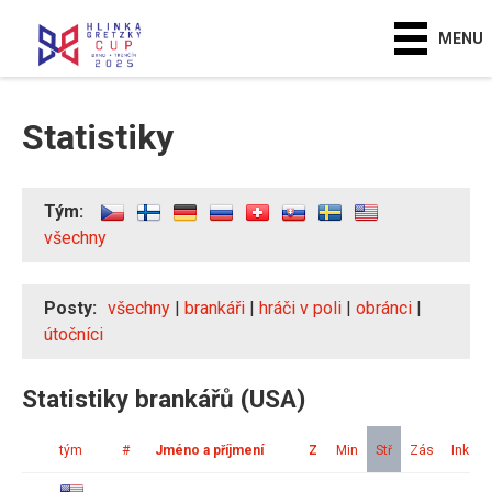
MENU
Statistiky
Tým:
všechny
Posty:
všechny
|
brankáři
|
hráči v poli
|
obránci
|
útočníci
Statistiky brankářů (USA)
tým
#
Jméno a příjmení
Z
Min
Stř
Zás
Ink