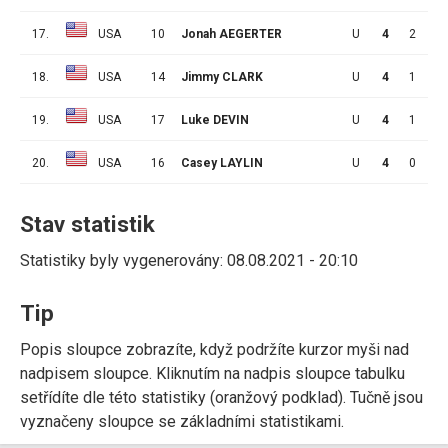
17.
USA
10
Jonah AEGERTER
U
4
2
0
18.
USA
14
Jimmy CLARK
U
4
1
1
19.
USA
17
Luke DEVIN
U
4
1
0
20.
USA
16
Casey LAYLIN
U
4
0
1
Stav statistik
Statistiky byly vygenerovány: 08.08.2021 - 20:10
Tip
Popis sloupce zobrazíte, když podržíte kurzor myši nad
nadpisem sloupce. Kliknutím na nadpis sloupce tabulku
setřídíte dle této statistiky (oranžový podklad). Tučně jsou
vyznačeny sloupce se základními statistikami.