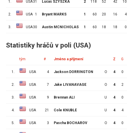
1.
USA
31
Lucas SZYSZKA
2
118
52
42
10
2.
USA
1
Bryant MARKS
1
60
20
16
4
3.
USA
30
Austin MCNICHOLAS
1
60
18
18
0
Statistiky hráčů v poli (USA)
tým
#
Jméno a příjmení
Z
G
A
1.
USA
4
Jackson DORRINGTON
O
4
0
1
2.
USA
7
Jake LIVANAVAGE
O
4
2
2
3.
USA
9
Brennan ALI
U
4
0
3
4.
USA
21
Cole KNUBLE
U
4
4
0
5.
USA
3
Pascha BOCHAROV
O
4
0
3