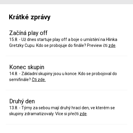
Krátké zprávy
Začíná play off
15.8. - Už dnes startuje play off a boje o umístění na Hlinka
Gretzky Cupu. Kdo se probojuje do finále? Preview čti
zde
.
Konec skupin
14.8. - Základní skupiny jsou u konce. Kdo se probojoval do
semifinále?
Čti zde.
Druhý den
13.8. - Týmy za sebou mají druhý hrací den, ve kterém se
skupiny zdramatizovaly. Více si přečti
zde
.