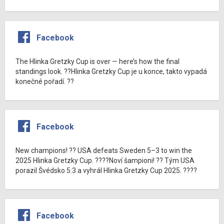
Facebook
The Hlinka Gretzky Cup is over — here’s how the final
standings look. ??Hlinka Gretzky Cup je u konce, takto vypadá
konečné pořadí. ??
Facebook
New champions! ?? USA defeats Sweden 5–3 to win the
2025 Hlinka Gretzky Cup. ????Noví šampioni! ?? Tým USA
porazil Švédsko 5:3 a vyhrál Hlinka Gretzky Cup 2025. ????
Facebook