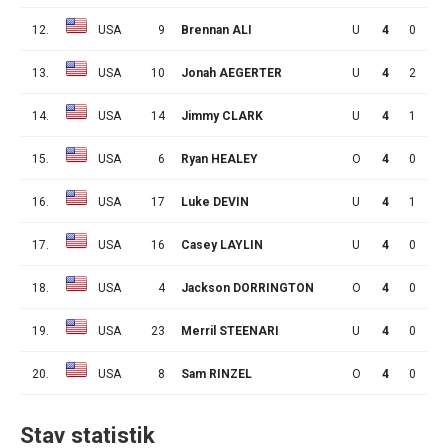
12.
USA
9
Brennan ALI
U
4
0
3
13.
USA
10
Jonah AEGERTER
U
4
2
0
14.
USA
14
Jimmy CLARK
U
4
1
1
15.
USA
6
Ryan HEALEY
O
4
0
2
16.
USA
17
Luke DEVIN
U
4
1
0
17.
USA
16
Casey LAYLIN
U
4
0
1
18.
USA
4
Jackson DORRINGTON
O
4
0
1
19.
USA
23
Merril STEENARI
U
4
0
0
20.
USA
8
Sam RINZEL
O
4
0
0
Stav statistik