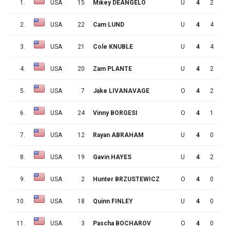
1.
USA
15
Mikey DEANGELO
U
4
2
4
2.
USA
22
Cam LUND
U
4
4
1
3.
USA
21
Cole KNUBLE
U
4
4
0
4.
USA
20
Zam PLANTE
U
4
2
2
5.
USA
7
Jake LIVANAVAGE
O
4
2
2
6.
USA
24
Vinny BORGESI
O
4
1
3
7.
USA
12
Rayan ABRAHAM
U
4
0
4
8.
USA
19
Gavin HAYES
U
4
2
1
9.
USA
2
Hunter BRZUSTEWICZ
O
4
0
3
10.
USA
18
Quinn FINLEY
U
4
0
3
11.
USA
3
Pascha BOCHAROV
O
4
0
3