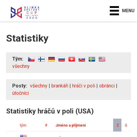
MENU
Statistiky
Tým:
všechny
Posty:
všechny
|
brankáři
|
hráči v poli
|
obránci
|
útočníci
Statistiky hráčů v poli (USA)
tým
#
Jméno a příjmení
Z
G
A