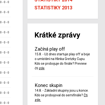
 0 - 0 - 0
STATISTIKY 2013
 0 - 0 - 0
 0 - 0 - 0
Krátké zprávy
 0 - 0 - 0
 0 - 0 - 0
Začíná play off
 0 - 0 - 0
15.8. - Už dnes startuje play off a boje
o umístění na Hlinka Gretzky Cupu.
 0 - 0 - 0
Kdo se probojuje do finále? Preview
čti
zde
.
 0 - 0 - 0
 0 - 0 - 0
Konec skupin
14.8. - Základní skupiny jsou u konce.
 0 - 0 - 0
Kdo se probojoval do semifinále?
Čti
zde.
 0 - 0 - 0