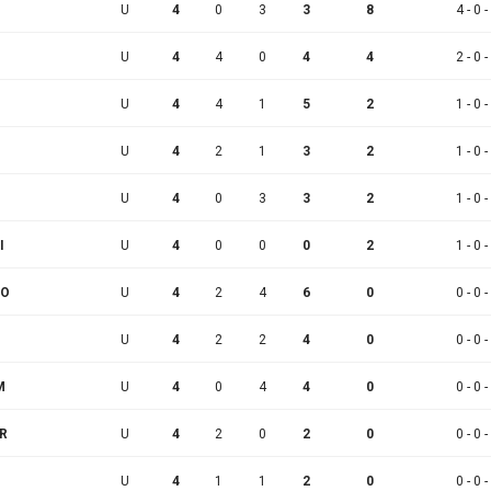
U
4
0
3
3
8
4 - 0 -
U
4
4
0
4
4
2 - 0 -
U
4
4
1
5
2
1 - 0 -
U
4
2
1
3
2
1 - 0 -
U
4
0
3
3
2
1 - 0 -
I
U
4
0
0
0
2
1 - 0 -
LO
U
4
2
4
6
0
0 - 0 -
U
4
2
2
4
0
0 - 0 -
M
U
4
0
4
4
0
0 - 0 -
R
U
4
2
0
2
0
0 - 0 -
U
4
1
1
2
0
0 - 0 -