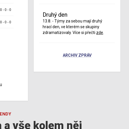
 0 - 0 - 0
Druhý den
13.8. - Týmy za sebou mají druhý
 0 - 0 - 0
hrací den, ve kterém se skupiny
zdramatizovaly. Více si přečti
zde
.
ARCHIV ZPRÁV
u
GENDY
a a vše kolem něj