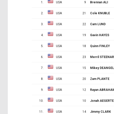
1.
USA
9
Brennan ALI
2.
USA
21
Cole KNUBLE
3.
USA
22
Cam LUND
4.
USA
19
Gavin HAYES
5.
USA
18
Quinn FINLEY
6.
USA
23
Merril STEENAR
7.
USA
15
Mikey DEANGE
8.
USA
20
Zam PLANTE
9.
USA
12
Rayan ABRAHA
10.
USA
10
Jonah AEGERTE
11.
USA
14
Jimmy CLARK