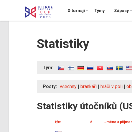
O turnaji
Týmy
Zápasy
Statistiky
Tým:
Posty:
všechny
|
brankáři
|
hráči v poli
|
ob
Statistiky útočníků (U
tým
#
Jméno a příjmen