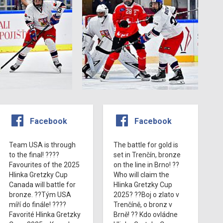
Facebook
Facebook
Team USA is through
The battle for gold is
to the final! ????
set in Trenčín, bronze
Favourites of the 2025
on the line in Brno! ??
Hlinka Gretzky Cup
Who will claim the
Canada will battle for
Hlinka Gretzky Cup
bronze. ??Tým USA
2025? ??Boj o zlato v
míří do finále! ????
Trenčíně, o bronz v
Favorité Hlinka Gretzky
Brně! ?? Kdo ovládne