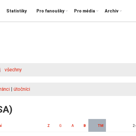
Statistiky
Pro fanoušky
Pro média
Archiv
všechny
ránci
|
útočníci
SA)
í
Z
G
A
B
TM
2-