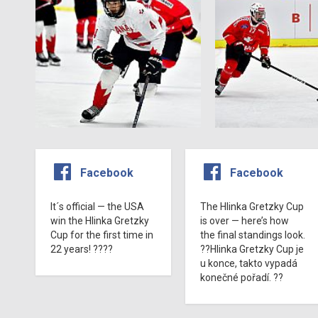
Facebook
Facebook
It´s official — the USA
The Hlinka Gretzky Cup
win the Hlinka Gretzky
is over — here’s how
Cup for the first time in
the final standings look.
22 years! ????
??Hlinka Gretzky Cup je
u konce, takto vypadá
konečné pořadí. ??