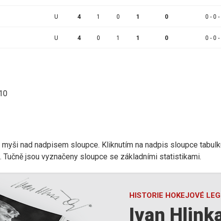
U
4
1
0
1
0
0 - 0 -
U
4
0
1
1
0
0 - 0 -
:10
r myši nad nadpisem sloupce. Kliknutím na nadpis sloupce tabulk
d). Tučně jsou vyznačeny sloupce se základními statistikami.
HISTORIE HOKEJOVÉ LE
Ivan Hlink