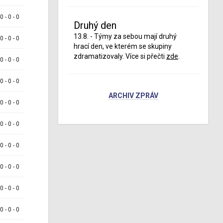
 0 - 0 - 0
Druhý den
13.8. - Týmy za sebou mají druhý
 0 - 0 - 0
hrací den, ve kterém se skupiny
zdramatizovaly. Více si přečti
zde
.
 0 - 0 - 0
 0 - 0 - 0
ARCHIV ZPRÁV
 0 - 0 - 0
 0 - 0 - 0
 0 - 0 - 0
 0 - 0 - 0
 0 - 0 - 0
 0 - 0 - 0