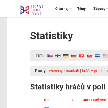
O turnaji
Týmy
Zápasy
Statistiky
Tým:
Posty:
všechny
|
brankáři
|
hráči v poli
|
ob
Statistiky hráčů v pol
tým
#
Jméno a příjmení