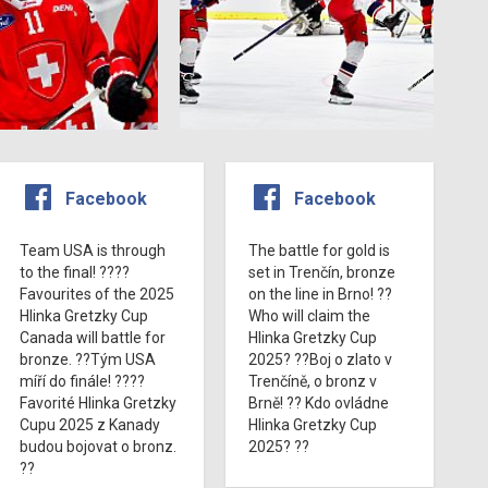
Facebook
Facebook
Team USA is through
The battle for gold is
to the final! ????
set in Trenčín, bronze
Favourites of the 2025
on the line in Brno! ??
Hlinka Gretzky Cup
Who will claim the
Canada will battle for
Hlinka Gretzky Cup
bronze. ??Tým USA
2025? ??Boj o zlato v
míří do finále! ????
Trenčíně, o bronz v
Favorité Hlinka Gretzky
Brně! ?? Kdo ovládne
Cupu 2025 z Kanady
Hlinka Gretzky Cup
budou bojovat o bronz.
2025? ??
??