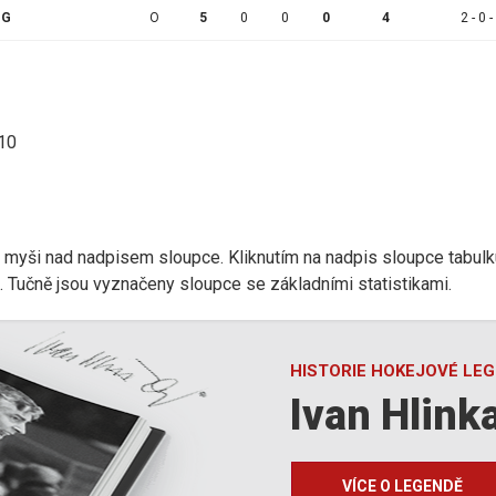
GG
O
5
0
0
0
4
2 - 0 -
:10
r myši nad nadpisem sloupce. Kliknutím na nadpis sloupce tabulk
d). Tučně jsou vyznačeny sloupce se základními statistikami.
HISTORIE HOKEJOVÉ LE
Ivan Hlink
VÍCE O LEGENDĚ