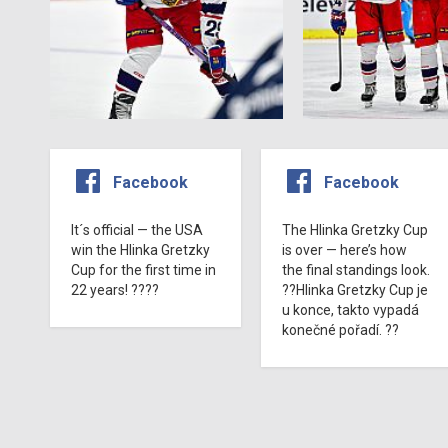
Facebook
Facebook
It´s official — the USA
The Hlinka Gretzky Cup
win the Hlinka Gretzky
is over — here’s how
Cup for the first time in
the final standings look.
22 years! ????
??Hlinka Gretzky Cup je
u konce, takto vypadá
konečné pořadí. ??