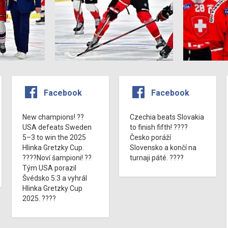
Facebook
Facebook
New champions! ??
Czechia beats Slovakia
USA defeats Sweden
to finish fifth! ????
5–3 to win the 2025
Česko poráží
Hlinka Gretzky Cup.
Slovensko a končí na
????Noví šampioni! ??
turnaji páté. ????
Tým USA porazil
Švédsko 5:3 a vyhrál
Hlinka Gretzky Cup
2025. ????