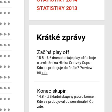
 0 - 0 - 0
STATISTIKY 2013
 0 - 0 - 0
 0 - 0 - 0
Krátké zprávy
 0 - 0 - 0
 0 - 0 - 0
Začíná play off
 0 - 0 - 0
15.8. - Už dnes startuje play off a boje
o umístění na Hlinka Gretzky Cupu.
 0 - 0 - 0
Kdo se probojuje do finále? Preview
čti
zde
.
 0 - 0 - 0
 0 - 0 - 0
Konec skupin
14.8. - Základní skupiny jsou u konce.
 0 - 0 - 0
Kdo se probojoval do semifinále?
Čti
zde.
 0 - 0 - 0