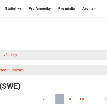
Statistiky
Pro fanoušky
Pro média
Archiv
všechny
ránci
|
útočníci
i (SWE)
Z
G
A
B
TM
2-