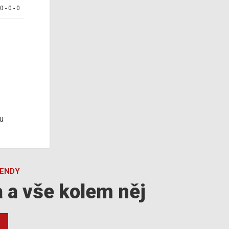
 0 - 0 - 0
u
GENDY
a a vše kolem něj