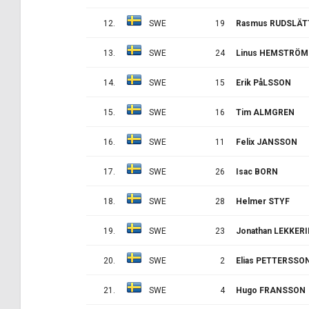
12.
SWE
19
Rasmus RUDSLÄT
13.
SWE
24
Linus HEMSTRÖM
14.
SWE
15
Erik PåLSSON
15.
SWE
16
Tim ALMGREN
16.
SWE
11
Felix JANSSON
17.
SWE
26
Isac BORN
18.
SWE
28
Helmer STYF
19.
SWE
23
Jonathan LEKKER
20.
SWE
2
Elias PETTERSSO
21.
SWE
4
Hugo FRANSSON