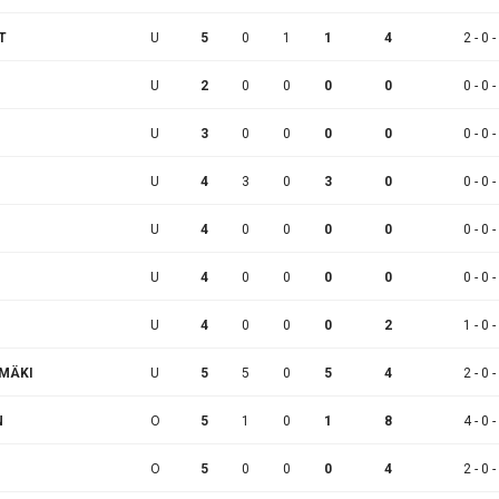
T
U
5
0
1
1
4
2 - 0 -
U
2
0
0
0
0
0 - 0 -
U
3
0
0
0
0
0 - 0 -
U
4
3
0
3
0
0 - 0 -
U
4
0
0
0
0
0 - 0 -
U
4
0
0
0
0
0 - 0 -
U
4
0
0
0
2
1 - 0 -
IMÄKI
U
5
5
0
5
4
2 - 0 -
N
O
5
1
0
1
8
4 - 0 -
O
5
0
0
0
4
2 - 0 -