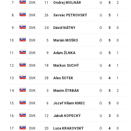
7.
SVK
11
Ondrej MOLNÁR
U
5
2
4
8.
SVK
26
Servác PETROVSKÝ
U
5
1
4
9.
SVK
24
Dávid NÁTNY
O
5
0
4
10.
SVK
5
Marián MOŠKO
O
5
0
3
11.
SVK
9
Adam ŽLNKA
U
5
1
2
12.
SVK
18
Markus SUCHÝ
U
4
1
1
13.
SVK
28
Alex ŠOTEK
U
4
1
1
14.
SVK
3
Maxim ŠTRBÁK
O
5
2
1
15.
SVK
6
Jozef Viliam KMEC
O
5
0
1
16.
SVK
12
Jakub KOPECKÝ
U
3
0
0
17.
SVK
20
Luca KRAKOVSKÝ
O
4
0
0