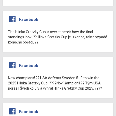
Facebook
The Hlinka Gretzky Cup is over — here’s how the final
standings look. ??Hlinka Gretzky Cup je u konce, takto vypadá
konečné pořadí. ??
Facebook
New champions! ?? USA defeats Sweden 5–3 to win the
2025 Hlinka Gretzky Cup. ????Noví šampioni! ?? Tým USA
porazil Švédsko 5:3 a vyhrál Hlinka Gretzky Cup 2025. ????
Facebook