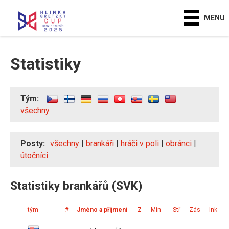
MENU
Statistiky
Tým:
všechny
Posty:
všechny
|
brankáři
|
hráči v poli
|
obránci
|
útočníci
Statistiky brankářů (SVK)
tým
#
Jméno a příjmení
Z
Min
Stř
Zás
Ink