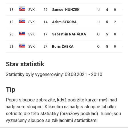
18.
SVK
29
Samuel HONZEK
U
4
0
0
19.
SVK
14
Adam SÝKORA
U
5
2
0
20.
SVK
17
Sebastián NAHÁLKA
O
5
0
0
21.
SVK
27
Boris ŽABKA
O
5
0
0
Stav statistik
Statistiky byly vygenerovány: 08.08.2021 - 20:10
Tip
Popis sloupce zobrazíte, když podržíte kurzor myši nad
nadpisem sloupce. Kliknutím na nadpis sloupce tabulku
setřídíte dle této statistiky (oranžový podklad). Tučně jsou
vyznačeny sloupce se základními statistikami.