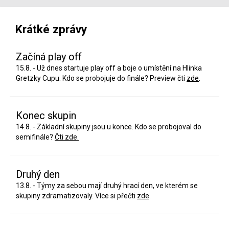
Krátké zprávy
Začíná play off
15.8. - Už dnes startuje play off a boje o umístění na Hlinka
Gretzky Cupu. Kdo se probojuje do finále? Preview čti
zde
.
Konec skupin
14.8. - Základní skupiny jsou u konce. Kdo se probojoval do
semifinále?
Čti zde.
Druhý den
13.8. - Týmy za sebou mají druhý hrací den, ve kterém se
skupiny zdramatizovaly. Více si přečti
zde
.