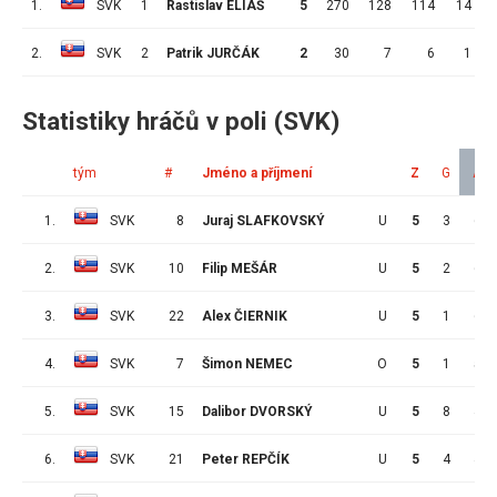
1.
SVK
1
Rastislav ELIÁŠ
5
270
128
114
14
2.
SVK
2
Patrik JURČÁK
2
30
7
6
1
Statistiky hráčů v poli (SVK)
tým
#
Jméno a příjmení
Z
G
A
1.
SVK
8
Juraj SLAFKOVSKÝ
U
5
3
6
2.
SVK
10
Filip MEŠÁR
U
5
2
6
3.
SVK
22
Alex ČIERNIK
U
5
1
6
4.
SVK
7
Šimon NEMEC
O
5
1
5
5.
SVK
15
Dalibor DVORSKÝ
U
5
8
4
6.
SVK
21
Peter REPČÍK
U
5
4
4