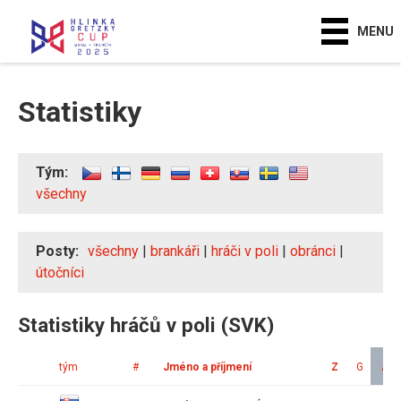
MENU
Statistiky
Tým:
všechny
Posty:
všechny
|
brankáři
|
hráči v poli
|
obránci
|
útočníci
Statistiky hráčů v poli (SVK)
tým
#
Jméno a příjmení
Z
G
A