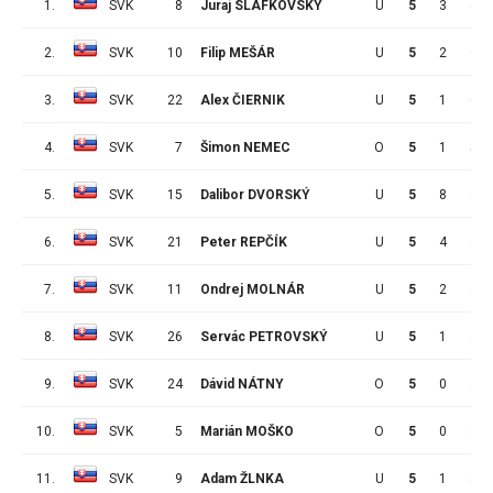
1.
SVK
8
Juraj SLAFKOVSKÝ
U
5
3
6
2.
SVK
10
Filip MEŠÁR
U
5
2
6
3.
SVK
22
Alex ČIERNIK
U
5
1
6
4.
SVK
7
Šimon NEMEC
O
5
1
5
5.
SVK
15
Dalibor DVORSKÝ
U
5
8
4
6.
SVK
21
Peter REPČÍK
U
5
4
4
7.
SVK
11
Ondrej MOLNÁR
U
5
2
4
8.
SVK
26
Servác PETROVSKÝ
U
5
1
4
9.
SVK
24
Dávid NÁTNY
O
5
0
4
10.
SVK
5
Marián MOŠKO
O
5
0
3
11.
SVK
9
Adam ŽLNKA
U
5
1
2