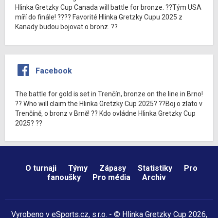
Hlinka Gretzky Cup Canada will battle for bronze. ??Tým USA
míří do finále! ???? Favorité Hlinka Gretzky Cupu 2025 z
Kanady budou bojovat o bronz. ??
Facebook
The battle for gold is set in Trenčín, bronze on the line in Brno!
?? Who will claim the Hlinka Gretzky Cup 2025? ??Boj o zlato v
Trenčíně, o bronz v Brně! ?? Kdo ovládne Hlinka Gretzky Cup
2025? ??
O turnaji
Týmy
Zápasy
Statistiky
Pro
fanoušky
Pro média
Archiv
Vyrobeno v
eSports.cz
, s.r.o. - © Hlinka Gretzky Cup 2026,