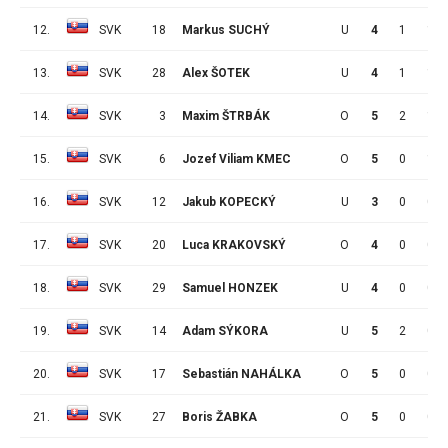
12.
SVK
18
Markus SUCHÝ
U
4
1
1
13.
SVK
28
Alex ŠOTEK
U
4
1
1
14.
SVK
3
Maxim ŠTRBÁK
O
5
2
1
15.
SVK
6
Jozef Viliam KMEC
O
5
0
1
16.
SVK
12
Jakub KOPECKÝ
U
3
0
0
17.
SVK
20
Luca KRAKOVSKÝ
O
4
0
0
18.
SVK
29
Samuel HONZEK
U
4
0
0
19.
SVK
14
Adam SÝKORA
U
5
2
0
20.
SVK
17
Sebastián NAHÁLKA
O
5
0
0
21.
SVK
27
Boris ŽABKA
O
5
0
0